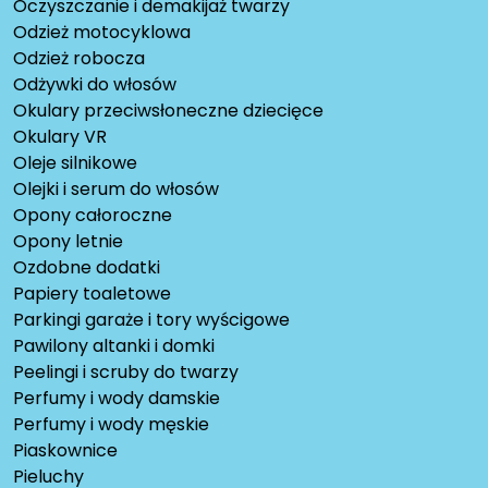
Oczyszczanie i demakijaż twarzy
Odzież motocyklowa
Odzież robocza
Odżywki do włosów
Okulary przeciwsłoneczne dziecięce
Okulary VR
Oleje silnikowe
Olejki i serum do włosów
Opony całoroczne
Opony letnie
Ozdobne dodatki
Papiery toaletowe
Parkingi garaże i tory wyścigowe
Pawilony altanki i domki
Peelingi i scruby do twarzy
Perfumy i wody damskie
Perfumy i wody męskie
Piaskownice
Pieluchy