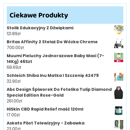
Ciekawe Produkty
Stolik Edukacyjny Z Dźwiękami
121.89
zł
Britax Affinity 2 Stelaż Do Wózka Chrome
700.00
zł
Muumi Pieluchy Jednorazowe Baby Maxi (7-
14Kg) 46Szt
68.69
zł
Schleich Shiba Inu Matka I Szczenię 42479
32.90
zł
Abc Design Śpiworek Do Fotelika Tulip Diamond
Special Edition Rose-Gold
261.00
zł
HiSkin CBD Rapid Relief maść 120ml
17.00
zł
Askato Pilot Telewizyjny - Zabawka
23.00
zł