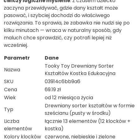
ćwiczy logiczne myślenie
. Z czasem dziecko
zaczyna przewidywać, gdzie dany kształt może
pasować, i szybciej dochodzi do właściwego
rozwiązania. To sprawia, że zabawka nie nudzi się po
kilku minutach — wraca w naturalny sposób, gdy
maluch chce sprawdzić, czy potrafi lepiej niż
wcześniej.
Parametr
Dane
Tooky Toy Drewniany Sorter
Nazwa
Kształtów Kostka Edukacyjna
SKU
03914c6bb9a6
Cena
69.19 zł
Wiek
od 12 miesiąca życia
Drewniany sorter kształtów w formie
Typ
sześcianu (pusty w środku)
Liczba
łącznie 13 elementów (12 klocków +
elementów
kostka)
Kolory klocków
czerwone, niebieskie i zielone