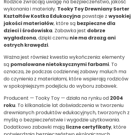
Rodzice zwracają uwagę na bezpieczeństwo, jakość
wykonania i materiały.
Tooky Toy Drewniany Sorter
Kształtów Kostka Edukacyjna
powstaje z
wysokiej
jakości materiałów
, które są
bezpieczne dla
dzieci i środowiska
. Zabawka jest
dobrze
wygładzona
, dzięki czemu
nie ma drzazg ani
ostrych krawędzi
.
Ważna jest również kwestia wykończenia: elementy
są
pomalowane nietoksycznymi farbami
. To
oznacza, że podczas codziennej zabawy maluch ma
do czynienia z materiałami, które wspierają rodziców
w spokojniejszym podejściu do wyboru zabawek.
Producent — Tooky Toy — działa na rynku od
2004
roku
. To kilkanaście lat doświadczenia w tworzeniu
drewnianych produktów edukacyjnych, tworzonych z
myślą o bezpieczeństwie i wygodzie użytkowania.
Dodatkowo zabawki mają
liczne certyfikaty
, które
potwierdzają bezpieczeństwo ekologicznych