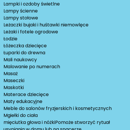
Lampki i ozdoby świetlne
Lampy ścienne
Lampy stołowe
Leżaczki bujaki i huśtawki niemowlęce
Leżaki i fotele ogrodowe
Łodzie
Łóżeczka dziecięce
Łuparki do drewna
Mali naukowcy
Malowanie po numerach
Masaż
Maseczki
Maskotki
Materace dziecięce
Maty edukacyjne
Meble do salonów fryzjerskich i kosmetycznych
Mgiełki do ciała
mięciutka głowa i nóżkiPomoże stworzyć rytuał
usypiania w domu lub na spacerze