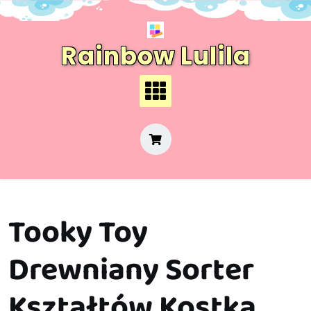
Skip
to
content
Rainbow Lulila
Tooky Toy
Drewniany Sorter
Kształtów Kostka