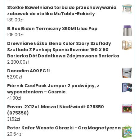
Stokke Bawełniana torba do przechowywania
zabawek do stolika MuTable-Rakiety
139.00
zł
B.Box Bidon Termiczny 350Ml Lilac Pop
105.00
zł
Drewniane Łóżko Elena Kolor Szary Szuflady
Szuflada Z Funkcją Spania Rozmiar 190 X 90
Barierka Dół Dodatkowa Zdejmowana Barierka
2 200.00
zł
Danadim 400 EC 1L
52.90
zł
Piórnik CoolPack Jumper 2 podwójny, z
wyposażeniem – Cosmic
41.90
zł
Raven. 2X12el. Masza I Niedźwiedź 075850
(075850)
31.52
zł
Roter Kafer Wesołe Obrazki - Gra Magnetyczna
20.64
zł