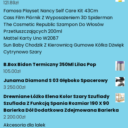
121.89
zł
Famosa Playset Nancy Self Care Kit 43Cm
Cass Film Piórnik Z Wyposażeniem 3D Spiderman
The Cosmetic Republic Szampon Do Włosów
Przetłuszczających 200ml
Mattel Karty Uno W2087
Sun Baby Chodzik Z Kierownicą Gumowe Kółka Dżwięk
Cytrynowo Szary
B.Box Bidon Termiczny 350Ml Lilac Pop
105.00
zł
Junama Diamond S 03 Głęboko Spacerowy
3 250.00
zł
Drewniane Łóżko Elena Kolor Szary Szuflady
Szuflada Z Funkcją Spania Rozmiar 190 X 90
Barierka Dół Dodatkowa Zdejmowana Barierka
2 200.00
zł
Akcesoria dla lalek