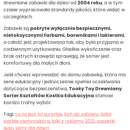
drewniane zabawki dla dzieci od
2004 roku
, a w tym
czasie wypracowała standardy jakości, które widać w
szczegółach.
Zabawki są
pokryte wyłącznie bezpiecznymi,
nietoksycznymi farbami, barwnikami i lakierami
,
a całość jest projektowana tak, aby była przyjazna w
codziennym użytkowaniu. Gładkie wykończenie oraz
brak ostrych krawędzi sprawiają, że sorter jest
komfortowy dla małych dłoni.
Jeśli chcesz wprowadzić do domu zabawkę, która ma
sens edukacyjny i jednocześnie spełnia oczekiwania
dotyczące bezpieczeństwa,
Tooky Toy Drewniany
Sorter Kształtów Kostka Edukacyjna
stanowi
bardzo trafny wybór.
Tagi:
co to jest lol surprise
,
koń do zabawy
,
lalka
barbie ciemnoskóra
,
lalki z reklamy 2021
,
saszetki
lego
,
slimy dla dzieci