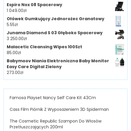
Espiro Nox 08 Spacerowy
1 049.00
zł
Ołówek Gumkujący Jednorożec Granatowy
5.55
zł
Junama Diamond S 03 Głęboko Spacerowy
3 250.00
zł
Malacetic Cleansing Wipes 100Szt
85.00
zł
Babymoov Niania Elektroniczna Baby Monitor
Easy Care Digital Zielony
273.00
zł
Famosa Playset Nancy Self Care Kit 43Cm
Cass Film Piórnik Z Wyposażeniem 3D Spiderman
The Cosmetic Republic Szampon Do Włosów
Przetłuszczających 200ml