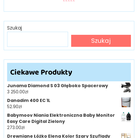
Szukaj
Szukaj
Ciekawe Produkty
Junama Diamond S 03 Głęboko Spacerowy
3 250.00
zł
Danadim 400 EC 1L
52.90
zł
Babymoov Niania Elektroniczna Baby Monitor
Easy Care Digital Zielony
273.00
zł
Drewniane Łóżko Elena Kolor Szary Szuflady