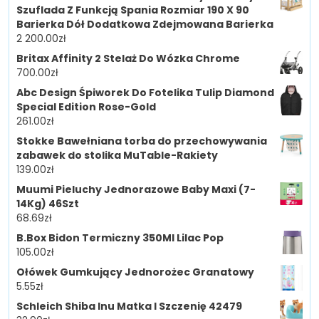
Szuflada Z Funkcją Spania Rozmiar 190 X 90
Barierka Dół Dodatkowa Zdejmowana Barierka
2 200.00
zł
Britax Affinity 2 Stelaż Do Wózka Chrome
700.00
zł
Abc Design Śpiworek Do Fotelika Tulip Diamond
Special Edition Rose-Gold
261.00
zł
Stokke Bawełniana torba do przechowywania
zabawek do stolika MuTable-Rakiety
139.00
zł
Muumi Pieluchy Jednorazowe Baby Maxi (7-
14Kg) 46Szt
68.69
zł
B.Box Bidon Termiczny 350Ml Lilac Pop
105.00
zł
Ołówek Gumkujący Jednorożec Granatowy
5.55
zł
Schleich Shiba Inu Matka I Szczenię 42479