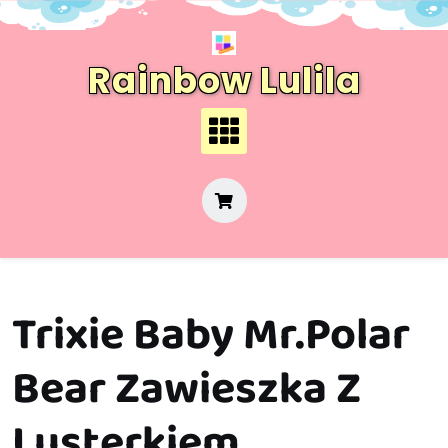
Skip
to
content
Rainbow Lulila
Trixie Baby Mr.Polar
Bear Zawieszka Z
Lusterkiem