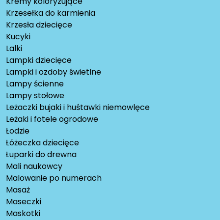
Kremy koloryzujące
Krzesełka do karmienia
Krzesła dziecięce
Kucyki
Lalki
Lampki dziecięce
Lampki i ozdoby świetlne
Lampy ścienne
Lampy stołowe
Leżaczki bujaki i huśtawki niemowlęce
Leżaki i fotele ogrodowe
Łodzie
Łóżeczka dziecięce
Łuparki do drewna
Mali naukowcy
Malowanie po numerach
Masaż
Maseczki
Maskotki