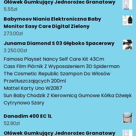
Ołówek Gumkujący Jednorożec Granatowy
5.55
zł
Babymoov Niania Elektroniczna Baby
Monitor Easy Care Digital Zielony
273.00
zł
Junama Diamond S 03 Głęboko Spacerowy
3 250.00
zł
Famosa Playset Nancy Self Care Kit 43Cm
Cass Film Piórnik Z Wyposażeniem 3D Spiderman
The Cosmetic Republic Szampon Do Włosów
Przetłuszczających 200ml
Mattel Karty Uno W2087
Sun Baby Chodzik Z Kierownicą Gumowe Kółka Dżwięk
Cytrynowo Szary
Danadim 400 EC 1L
52.90
zł
Ołówek Gumkujący Jednorożec Granatowy