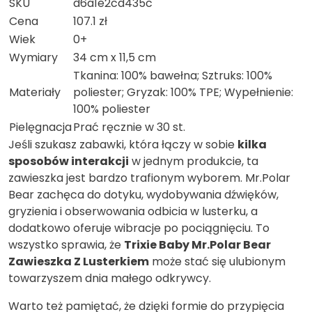
SKU
d6a1e2cd435c
Cena
107.1 zł
Wiek
0+
Wymiary
34 cm x 11,5 cm
Tkanina: 100% bawełna; Sztruks: 100%
Materiały
poliester; Gryzak: 100% TPE; Wypełnienie:
100% poliester
Pielęgnacja
Prać ręcznie w 30 st.
Jeśli szukasz zabawki, która łączy w sobie
kilka
sposobów interakcji
w jednym produkcie, ta
zawieszka jest bardzo trafionym wyborem. Mr.Polar
Bear zachęca do dotyku, wydobywania dźwięków,
gryzienia i obserwowania odbicia w lusterku, a
dodatkowo oferuje wibracje po pociągnięciu. To
wszystko sprawia, że
Trixie Baby Mr.Polar Bear
Zawieszka Z Lusterkiem
może stać się ulubionym
towarzyszem dnia małego odkrywcy.
Warto też pamiętać, że dzięki formie do przypięcia