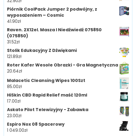
32.90
zł
Piórnik CoolPack Jumper 2 podwójny, z
wyposażeniem – Cosmic
41.90
zł
Raven. 2X12el. Masza I Niedźwiedź 075850
(075850)
31.52
zł
Stolik Edukacyjny Z Dźwiękami
121.89
zł
Roter Kafer Wesołe Obrazki - Gra Magnetyczna
20.64
zł
Malacetic Cleansing Wipes 100Szt
85.00
zł
HiSkin CBD Rapid Relief maść 120ml
17.00
zł
Askato Pilot Telewizyjny - Zabawka
23.00
zł
Espiro Nox 08 Spacerowy
1 049.00
zł