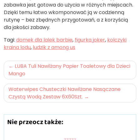
zabawka jest gotowa do użycia w różnych miejscach.
Dzięki temu łatwo wkomponować ją w codzienną
rutynę – bez zbędnych przygotowań, a z korzyścią
dla jakości zabawy.
Tagi:
domek dla lalek barbie
,
figurka joker
,
kolczyki
kraina lodu
,
ludzik z among us
Nawigacja
LUBA Tuli Nawilżany Papier Toaletowy dla Dzieci
wpisu
Mango
Waterwipes Chusteczki Nawilżane Nasączane
Czystą Wodą Zestaw 6X60Szt.
Nie przeocz także:
zzzzz