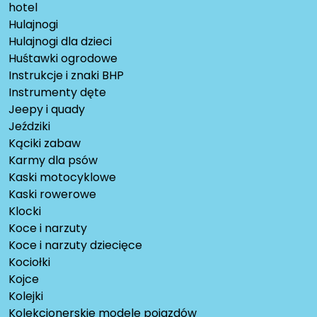
hotel
Hulajnogi
Hulajnogi dla dzieci
Huśtawki ogrodowe
Instrukcje i znaki BHP
Instrumenty dęte
Jeepy i quady
Jeździki
Kąciki zabaw
Karmy dla psów
Kaski motocyklowe
Kaski rowerowe
Klocki
Koce i narzuty
Koce i narzuty dziecięce
Kociołki
Kojce
Kolejki
Kolekcjonerskie modele pojazdów