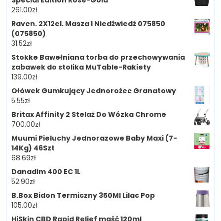
261.00
zł
Raven. 2X12el. Masza I Niedźwiedź 075850
(075850)
31.52
zł
Stokke Bawełniana torba do przechowywania
zabawek do stolika MuTable-Rakiety
139.00
zł
Ołówek Gumkujący Jednorożec Granatowy
5.55
zł
Britax Affinity 2 Stelaż Do Wózka Chrome
700.00
zł
Muumi Pieluchy Jednorazowe Baby Maxi (7-
14Kg) 46Szt
68.69
zł
Danadim 400 EC 1L
52.90
zł
B.Box Bidon Termiczny 350Ml Lilac Pop
105.00
zł
HiSkin CBD Rapid Relief maść 120ml