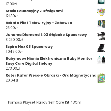
17.00
zł
Stolik Edukacyjny Z Dźwiękami
121.89
zł
Askato Pilot Telewizyjny - Zabawka
23.00
zł
Junama Diamond S 03 Głęboko Spacerowy
3 250.00
zł
Espiro Nox 08 Spacerowy
1 049.00
zł
Babymoov Niania Elektroniczna Baby Monitor
Easy Care Digital Zielony
273.00
zł
Roter Kafer Wesołe Obrazki - Gra Magnetyczna
20.64
zł
Famosa Playset Nancy Self Care Kit 43Cm