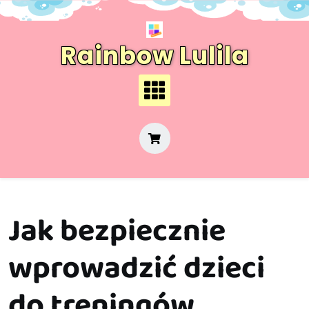
Skip
to
content
Rainbow Lulila
Jak bezpiecznie
wprowadzić dzieci
do treningów