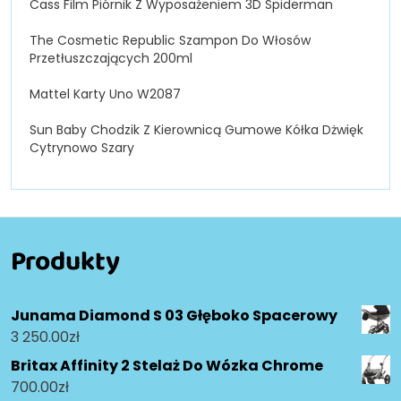
Cass Film Piórnik Z Wyposażeniem 3D Spiderman
The Cosmetic Republic Szampon Do Włosów
Przetłuszczających 200ml
Mattel Karty Uno W2087
Sun Baby Chodzik Z Kierownicą Gumowe Kółka Dżwięk
Cytrynowo Szary
Produkty
Junama Diamond S 03 Głęboko Spacerowy
3 250.00
zł
Britax Affinity 2 Stelaż Do Wózka Chrome
700.00
zł