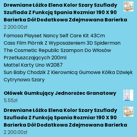
Drewniane Łóżko Elena Kolor Szary Szuflady
Szuflada Z Funkcją Spania Rozmiar 190 X 90
Barierka Dół Dodatkowa Zdejmowana Barierka
2 200.00
zł
Famosa Playset Nancy Self Care Kit 43Cm
Cass Film Piórnik Z Wyposażeniem 3D Spiderman
The Cosmetic Republic Szampon Do Włosów
Przetłuszczających 200ml
Mattel Karty Uno W2087
Sun Baby Chodzik Z Kierownicą Gumowe Kółka Dżwięk
Cytrynowo Szary
Ołówek Gumkujący Jednorożec Granatowy
5.55
zł
Drewniane Łóżko Elena Kolor Szary Szuflady
Szuflada Z Funkcją Spania Rozmiar 190 X 90
Barierka Dół Dodatkowa Zdejmowana Barierka
2 200.00
zł