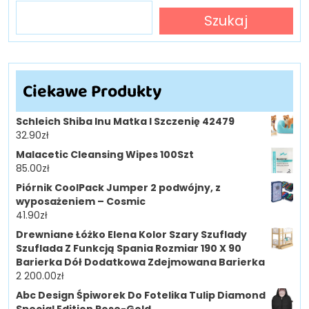
Szukaj
Ciekawe Produkty
Schleich Shiba Inu Matka I Szczenię 42479
32.90
zł
Malacetic Cleansing Wipes 100Szt
85.00
zł
Piórnik CoolPack Jumper 2 podwójny, z
wyposażeniem – Cosmic
41.90
zł
Drewniane Łóżko Elena Kolor Szary Szuflady
Szuflada Z Funkcją Spania Rozmiar 190 X 90
Barierka Dół Dodatkowa Zdejmowana Barierka
2 200.00
zł
Abc Design Śpiworek Do Fotelika Tulip Diamond
Special Edition Rose-Gold