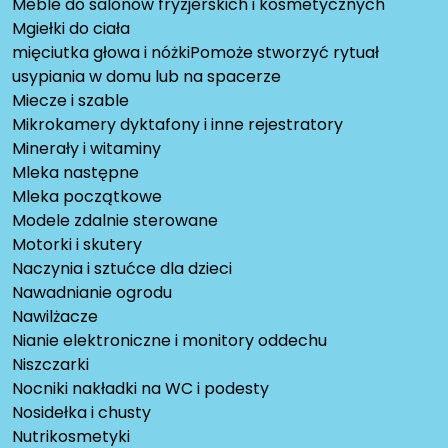
Meble do salonów fryzjerskich i kosmetycznych
Mgiełki do ciała
mięciutka głowa i nóżkiPomoże stworzyć rytuał
usypiania w domu lub na spacerze
Miecze i szable
Mikrokamery dyktafony i inne rejestratory
Minerały i witaminy
Mleka następne
Mleka początkowe
Modele zdalnie sterowane
Motorki i skutery
Naczynia i sztućce dla dzieci
Nawadnianie ogrodu
Nawilżacze
Nianie elektroniczne i monitory oddechu
Niszczarki
Nocniki nakładki na WC i podesty
Nosidełka i chusty
Nutrikosmetyki