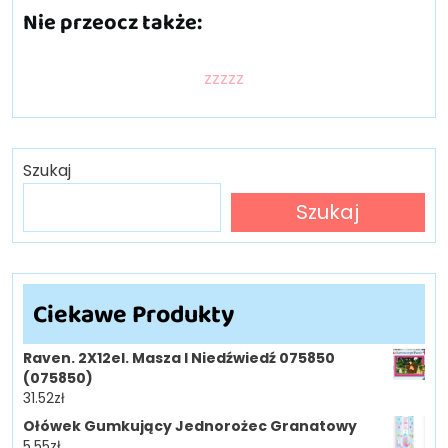
Nie przeocz także:
zzzzz
Szukaj
Szukaj
Ciekawe Produkty
Raven. 2X12el. Masza I Niedźwiedź 075850
(075850)
31.52
zł
Ołówek Gumkujący Jednorożec Granatowy
5.55
zł