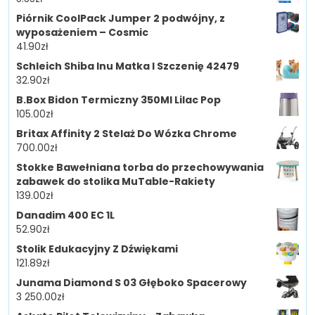
Piórnik CoolPack Jumper 2 podwójny, z
wyposażeniem – Cosmic
41.90
zł
Schleich Shiba Inu Matka I Szczenię 42479
32.90
zł
B.Box Bidon Termiczny 350Ml Lilac Pop
105.00
zł
Britax Affinity 2 Stelaż Do Wózka Chrome
700.00
zł
Stokke Bawełniana torba do przechowywania
zabawek do stolika MuTable-Rakiety
139.00
zł
Danadim 400 EC 1L
52.90
zł
Stolik Edukacyjny Z Dźwiękami
121.89
zł
Junama Diamond S 03 Głęboko Spacerowy
3 250.00
zł