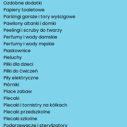
Ozdobne dodatki
Papiery toaletowe
Parkingi garaże i tory wyścigowe
Pawilony altanki i domki
Peelingi i scruby do twarzy
Perfumy i wody damskie
Perfumy i wody męskie
Piaskownice
Pieluchy
Piłki dla dzieci
Piłki do ćwiczeń
Piły elektryczne
Piórniki
Place zabaw
Plecaki
Plecaki i tornistry na kółkach
Plecaki przedszkolne
Plecaki szkolne
Podgrzewacze i sterylizatory