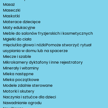
Masaż
Maseczki
Maskotki
Materace dziecięce
Maty edukacyjne
Meble do salonów fryzjerskich i kosmetycznych
Mgiełki do ciała
mięciutka głowa i nóżkiPomoże stworzyć rytuał
usypiania w domu lub na spacerze
Miecze i szable
Mikrokamery dyktafony i inne rejestratory
Minerały i witaminy
Mleka następne
Mleka początkowe
Modele zdalnie sterowane
Motorki i skutery
Naczynia i sztućce dla dzieci
Nawadnianie ogrodu