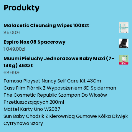
Produkty
Malacetic Cleansing Wipes 100Szt
85.00
zł
Espiro Nox 08 Spacerowy
1 049.00
zł
Muumi Pieluchy Jednorazowe Baby Maxi (7-
14Kg) 46Szt
68.69
zł
Famosa Playset Nancy Self Care Kit 43Cm
Cass Film Piórnik Z Wyposażeniem 3D Spiderman
The Cosmetic Republic Szampon Do Włosów
Przetłuszczających 200ml
Mattel Karty Uno W2087
Sun Baby Chodzik Z Kierownicą Gumowe Kółka Dżwięk
Cytrynowo Szary