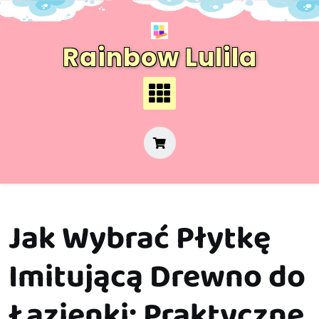
Skip
to
content
Rainbow Lulila
Jak Wybrać Płytkę
Imitującą Drewno do
Łazienki: Praktyczne