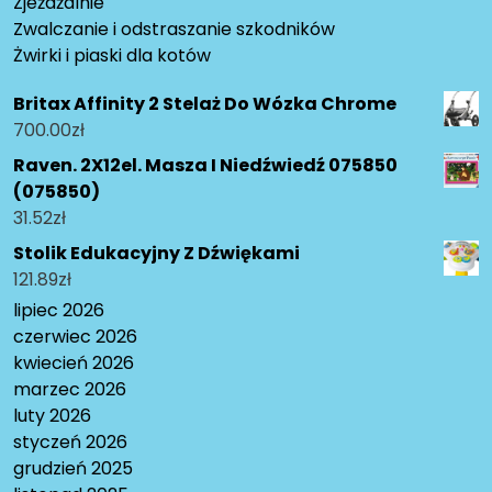
Zjeżdżalnie
Zwalczanie i odstraszanie szkodników
Żwirki i piaski dla kotów
Britax Affinity 2 Stelaż Do Wózka Chrome
700.00
zł
Raven. 2X12el. Masza I Niedźwiedź 075850
(075850)
31.52
zł
Stolik Edukacyjny Z Dźwiękami
121.89
zł
lipiec 2026
czerwiec 2026
kwiecień 2026
marzec 2026
luty 2026
styczeń 2026
grudzień 2025