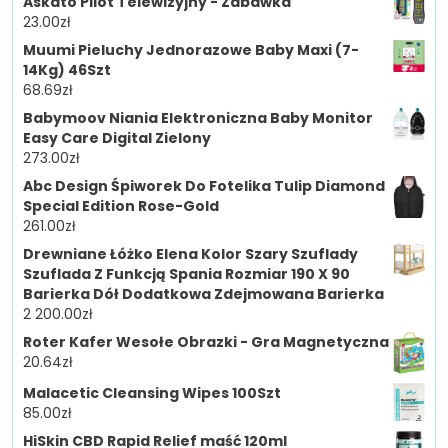
Askato Pilot Telewizyjny - Zabawka
23.00
zł
Muumi Pieluchy Jednorazowe Baby Maxi (7-
14Kg) 46Szt
68.69
zł
Babymoov Niania Elektroniczna Baby Monitor
Easy Care Digital Zielony
273.00
zł
Abc Design Śpiworek Do Fotelika Tulip Diamond
Special Edition Rose-Gold
261.00
zł
Drewniane Łóżko Elena Kolor Szary Szuflady
Szuflada Z Funkcją Spania Rozmiar 190 X 90
Barierka Dół Dodatkowa Zdejmowana Barierka
2 200.00
zł
Roter Kafer Wesołe Obrazki - Gra Magnetyczna
20.64
zł
Malacetic Cleansing Wipes 100Szt
85.00
zł
HiSkin CBD Rapid Relief maść 120ml