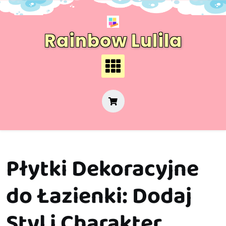
Skip
to
content
Rainbow Lulila
Płytki Dekoracyjne
do Łazienki: Dodaj
Styl i Charakter