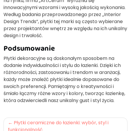
na rynku, firma „ArtCeram” wyróżnia się
innowacyjnymi wzorami i wysoką jakością wykonania.
Według badania przeprowadzonego przez „Interior
Design Trends”, płytki tej marki są często wybierane
przez projektantów wnętrz ze względu na ich unikalny
design i trwałość.
Podsumowanie
Płytki dekoracyjne są doskonałym sposobem na
dodanie indywidualności i stylu do łazienki. Dzięki ich
różnorodności, zastosowaniu i trendom w aranżacji,
każdy może znaleźć płytki idealnie dopasowane do
swoich preferencji. Pamiętajmy o kreatywności i
śmiało łączmy różne wzory i kolory, tworząc łazienkę,
która odzwierciedli nasz unikalny gust i styl życia.
Nawigacja
Płytki ceramiczne do łazienki: wybór, styl i
wpisu
funkcjonalność