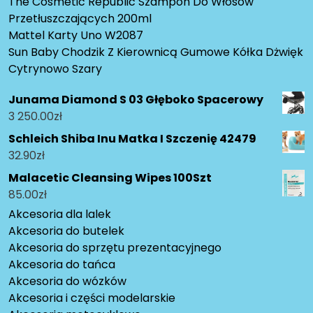
The Cosmetic Republic Szampon Do Włosów
Przetłuszczających 200ml
Mattel Karty Uno W2087
Sun Baby Chodzik Z Kierownicą Gumowe Kółka Dżwięk
Cytrynowo Szary
Junama Diamond S 03 Głęboko Spacerowy
3 250.00
zł
Schleich Shiba Inu Matka I Szczenię 42479
32.90
zł
Malacetic Cleansing Wipes 100Szt
85.00
zł
Akcesoria dla lalek
Akcesoria do butelek
Akcesoria do sprzętu prezentacyjnego
Akcesoria do tańca
Akcesoria do wózków
Akcesoria i części modelarskie