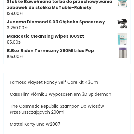
Stokke Bawełniana torba do przechowywania
zabawek do stolika MuTable-Rakiety
139.00
zł
Junama Diamond S 03 Głęboko Spacerowy
3 250.00
zł
Malacetic Cleansing Wipes 100Szt
85.00
zł
B.Box Bidon Termiczny 350Ml Lilac Pop
105.00
zł
Famosa Playset Nancy Self Care Kit 43Cm
Cass Film Piórnik Z Wyposażeniem 3D Spiderman
The Cosmetic Republic Szampon Do Włosów
Przetłuszczających 200ml
Mattel Karty Uno W2087