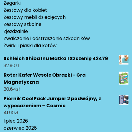
Zegarki
Zestawy dla kobiet
Zestawy mebli dziecięcych
Zestawy szkolne
Zjeżdżalnie
Zwalczanie i odstraszanie szkodników
Żwirki i piaski dla kotów
Schleich Shiba Inu Matka I Szczenię 42479
32.90
zł
Roter Kafer Wesołe Obrazki - Gra
Magnetyczna
20.64
zł
Piórnik CoolPack Jumper 2 podwójny, z
wyposażeniem – Cosmic
41.90
zł
lipiec 2026
czerwiec 2026