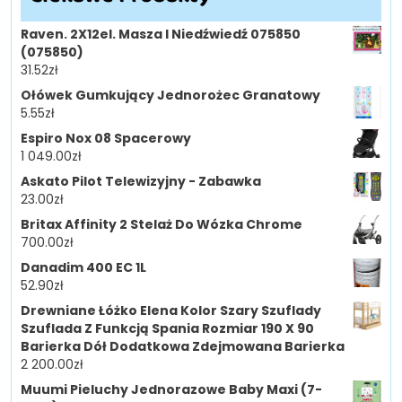
Raven. 2X12el. Masza I Niedźwiedź 075850
(075850)
31.52
zł
Ołówek Gumkujący Jednorożec Granatowy
5.55
zł
Espiro Nox 08 Spacerowy
1 049.00
zł
Askato Pilot Telewizyjny - Zabawka
23.00
zł
Britax Affinity 2 Stelaż Do Wózka Chrome
700.00
zł
Danadim 400 EC 1L
52.90
zł
Drewniane Łóżko Elena Kolor Szary Szuflady
Szuflada Z Funkcją Spania Rozmiar 190 X 90
Barierka Dół Dodatkowa Zdejmowana Barierka
2 200.00
zł
Muumi Pieluchy Jednorazowe Baby Maxi (7-