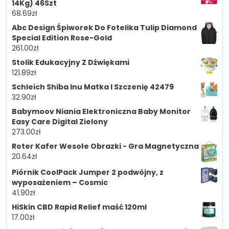
14Kg) 46Szt
68.69
zł
Abc Design Śpiworek Do Fotelika Tulip Diamond
Special Edition Rose-Gold
261.00
zł
Stolik Edukacyjny Z Dźwiękami
121.89
zł
Schleich Shiba Inu Matka I Szczenię 42479
32.90
zł
Babymoov Niania Elektroniczna Baby Monitor
Easy Care Digital Zielony
273.00
zł
Roter Kafer Wesołe Obrazki - Gra Magnetyczna
20.64
zł
Piórnik CoolPack Jumper 2 podwójny, z
wyposażeniem – Cosmic
41.90
zł
HiSkin CBD Rapid Relief maść 120ml
17.00
zł