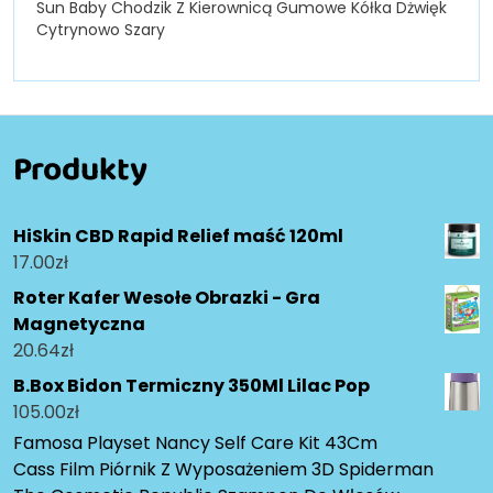
Sun Baby Chodzik Z Kierownicą Gumowe Kółka Dżwięk
Cytrynowo Szary
Produkty
HiSkin CBD Rapid Relief maść 120ml
17.00
zł
Roter Kafer Wesołe Obrazki - Gra
Magnetyczna
20.64
zł
B.Box Bidon Termiczny 350Ml Lilac Pop
105.00
zł
Famosa Playset Nancy Self Care Kit 43Cm
Cass Film Piórnik Z Wyposażeniem 3D Spiderman