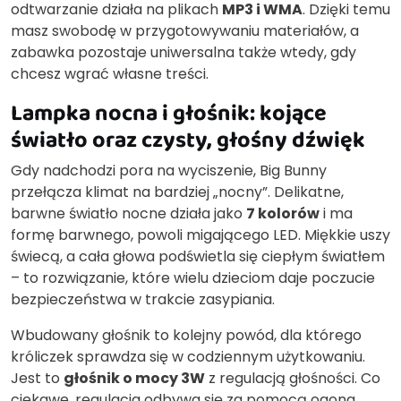
odtwarzanie działa na plikach
MP3 i WMA
. Dzięki temu
masz swobodę w przygotowywaniu materiałów, a
zabawka pozostaje uniwersalna także wtedy, gdy
chcesz wgrać własne treści.
Lampka nocna i głośnik: kojące
światło oraz czysty, głośny dźwięk
Gdy nadchodzi pora na wyciszenie, Big Bunny
przełącza klimat na bardziej „nocny”. Delikatne,
barwne światło nocne działa jako
7 kolorów
i ma
formę barwnego, powoli migającego LED. Miękkie uszy
świecą, a cała głowa podświetla się ciepłym światłem
– to rozwiązanie, które wielu dzieciom daje poczucie
bezpieczeństwa w trakcie zasypiania.
Wbudowany głośnik to kolejny powód, dla którego
króliczek sprawdza się w codziennym użytkowaniu.
Jest to
głośnik o mocy 3W
z regulacją głośności. Co
ciekawe, regulacja odbywa się za pomocą ogona