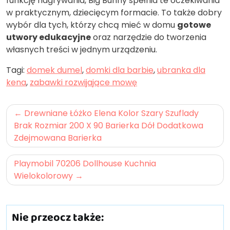
funkcję nagrywania, Big Bunny spełnia te oczekiwania
w praktycznym, dziecięcym formacie. To także dobry
wybór dla tych, którzy chcą mieć w domu
gotowe
utwory edukacyjne
oraz narzędzie do tworzenia
własnych treści w jednym urządzeniu.
Tagi:
domek dumel
,
domki dla barbie
,
ubranka dla
kena
,
zabawki rozwijające mowę
Nawigacja
Drewniane Łóżko Elena Kolor Szary Szuflady
wpisu
Brak Rozmiar 200 X 90 Barierka Dół Dodatkowa
Zdejmowana Barierka
Playmobil 70206 Dollhouse Kuchnia
Wielokolorowy
Nie przeocz także: