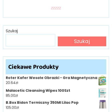
zzzzz
Szukaj
Szukaj
Ciekawe Produkty
Roter Kafer Wesołe Obrazki - Gra Magnetyczna
20.64
zł
Malacetic Cleansing Wipes 100Szt
85.00
zł
B.Box Bidon Termiczny 350Ml Lilac Pop
105.00
zł