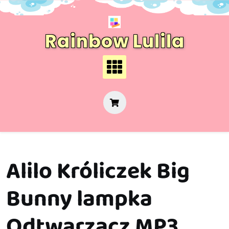
Skip
to
content
Rainbow Lulila
Alilo Króliczek Big
Bunny lampka
Odtwarzacz MP3