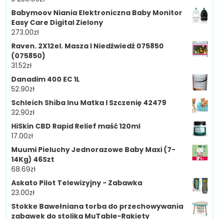
Babymoov Niania Elektroniczna Baby Monitor
Easy Care Digital Zielony
273.00
zł
Raven. 2X12el. Masza I Niedźwiedź 075850
(075850)
31.52
zł
Danadim 400 EC 1L
52.90
zł
Schleich Shiba Inu Matka I Szczenię 42479
32.90
zł
HiSkin CBD Rapid Relief maść 120ml
17.00
zł
Muumi Pieluchy Jednorazowe Baby Maxi (7-
14Kg) 46Szt
68.69
zł
Askato Pilot Telewizyjny - Zabawka
23.00
zł
Stokke Bawełniana torba do przechowywania
zabawek do stolika MuTable-Rakiety