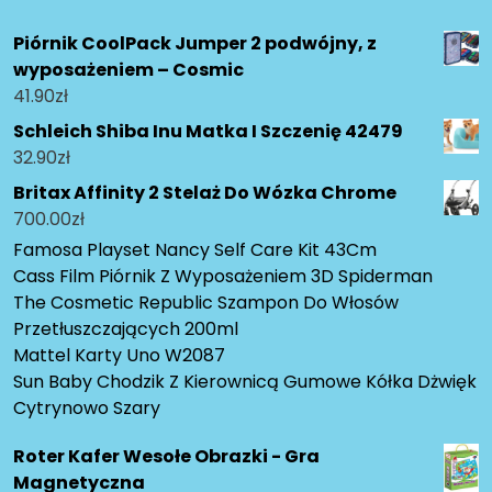
Piórnik CoolPack Jumper 2 podwójny, z
wyposażeniem – Cosmic
41.90
zł
Schleich Shiba Inu Matka I Szczenię 42479
32.90
zł
Britax Affinity 2 Stelaż Do Wózka Chrome
700.00
zł
Famosa Playset Nancy Self Care Kit 43Cm
Cass Film Piórnik Z Wyposażeniem 3D Spiderman
The Cosmetic Republic Szampon Do Włosów
Przetłuszczających 200ml
Mattel Karty Uno W2087
Sun Baby Chodzik Z Kierownicą Gumowe Kółka Dżwięk
Cytrynowo Szary
Roter Kafer Wesołe Obrazki - Gra
Magnetyczna