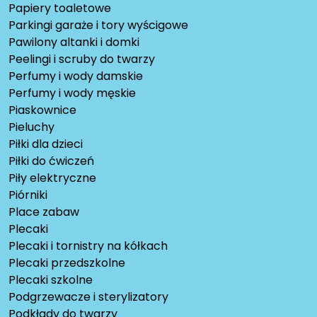
Papiery toaletowe
Parkingi garaże i tory wyścigowe
Pawilony altanki i domki
Peelingi i scruby do twarzy
Perfumy i wody damskie
Perfumy i wody męskie
Piaskownice
Pieluchy
Piłki dla dzieci
Piłki do ćwiczeń
Piły elektryczne
Piórniki
Place zabaw
Plecaki
Plecaki i tornistry na kółkach
Plecaki przedszkolne
Plecaki szkolne
Podgrzewacze i sterylizatory
Podkłady do twarzy