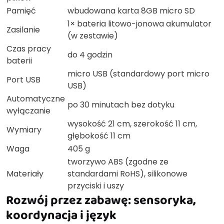
Pamięć
wbudowana karta 8GB micro SD
1× bateria litowo-jonowa akumulator
Zasilanie
(w zestawie)
Czas pracy
do 4 godzin
baterii
micro USB (standardowy port micro
Port USB
USB)
Automatyczne
po 30 minutach bez dotyku
wyłączanie
wysokość 21 cm, szerokość 11 cm,
Wymiary
głębokość 11 cm
Waga
405 g
tworzywo ABS (zgodne ze
Materiały
standardami RoHS), silikonowe
przyciski i uszy
Rozwój przez zabawę: sensoryka,
koordynacja i język