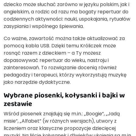
dziecko może słuchać zarówno w języku polskim, jak i
angielskim, a rodzic od razu ma bogaty repertuar do
codziennych aktywności: nauki, uspokajania, rytuałów
zasypiania i wspólnego śpiewania.
Co ważne, zawartość można także aktualizować za
pomocą kabla USB. Dzięki temu Króliczek może
rosnąć razem z dzieckiem – a Ty możesz
dopasowywać repertuar do wieku, nastroju i
zainteresowań. To rozwiązanie docenią również
pedagodzy i terapeuci, którzy wykorzystują muzykę
jako narzędzie dydaktyczne.
Wybrane piosenki, kołysanki i bajki w
zestawie
Wśród piosenek znajdują się m.in.: „Boogie”, „Jadą
misie”, „Alfabet” (w różnych wersjach), utwory z
liczeniem oraz klasyczne propozycje dziecięcej
muzyki. Na liście kołysanek i dźwięków ukojenia są m.in.