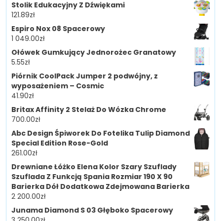
Stolik Edukacyjny Z Dźwiękami
121.89
zł
Espiro Nox 08 Spacerowy
1 049.00
zł
Ołówek Gumkujący Jednorożec Granatowy
5.55
zł
Piórnik CoolPack Jumper 2 podwójny, z
wyposażeniem – Cosmic
41.90
zł
Britax Affinity 2 Stelaż Do Wózka Chrome
700.00
zł
Abc Design Śpiworek Do Fotelika Tulip Diamond
Special Edition Rose-Gold
261.00
zł
Drewniane Łóżko Elena Kolor Szary Szuflady
Szuflada Z Funkcją Spania Rozmiar 190 X 90
Barierka Dół Dodatkowa Zdejmowana Barierka
2 200.00
zł
Junama Diamond S 03 Głęboko Spacerowy
3 250.00
zł