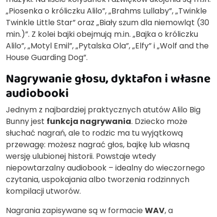
„Piosenka o króliczku Alilo”, „Brahms Lullaby”, „Twinkle
Twinkle Little Star” oraz „Biały szum dla niemowląt (30
min.)”. Z kolei bajki obejmują m.in. „Bajka o króliczku
Alilo”, „Motyl Emil”, „Pytalska Ola”, „Elfy” i „Wolf and the
House Guarding Dog”.
Nagrywanie głosu, dyktafon i własne
audiobooki
Jednym z najbardziej praktycznych atutów Alilo Big
Bunny jest
funkcja nagrywania
. Dziecko może
słuchać nagrań, ale to rodzic ma tu wyjątkową
przewagę: możesz nagrać głos, bajkę lub własną
wersję ulubionej historii. Powstaje wtedy
niepowtarzalny audiobook – idealny do wieczornego
czytania, uspokajania albo tworzenia rodzinnych
kompilacji utworów.
Nagrania zapisywane są w formacie
WAV
, a