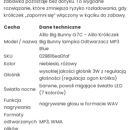
zabawka pozostaje bez dotyku. To wygodne
rozwiązanie, które zmniejsza ryzyko rozładowania, gdy
króliczek „zapomni się” włączony w kąciku do zabawy.
Cecha
Dane techniczne
Alilo Big Bunny G7C – Alilo Króliczek
Model / nazwa
Big Bunny lampka Odtwarzacz MP3
Blue
SKU
029816ea0faf
Kolor
niebieski, różowy
wysokiej jakości głośnik 3W z regulacją
Głośnik
głośności (regulacja: ogon królika)
barwne, powoli migające światło LED
Światło nocne
(7 kolorów)
Funkcja
nagrywanie głosu w formacie WAV
nagrywania
Formaty
odtwarzanych
MP3, WMA
plików