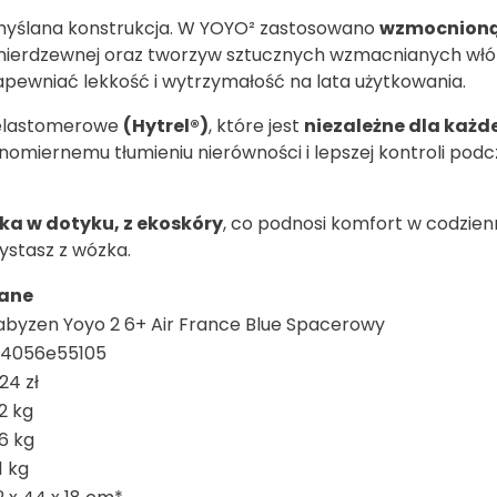
myślana konstrukcja. W YOYO² zastosowano
wzmocnion
i nierdzewnej oraz tworzyw sztucznych wzmacnianych w
pewniać lekkość i wytrzymałość na lata użytkowania.
 elastomerowe
(Hytrel®)
, które jest
niezależne dla każd
wnomiernemu tłumieniu nierówności i lepszej kontroli pod
ka w dotyku, z ekoskóry
, co podnosi komfort w codzie
ystasz z wózka.
ane
abyzen Yoyo 2 6+ Air France Blue Spacerowy
f4056e55105
24 zł
2 kg
,6 kg
1 kg