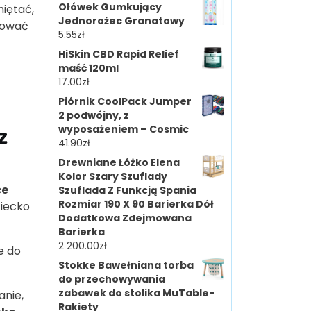
Ołówek Gumkujący
miętać,
Jednorożec Granatowy
tować
5.55
zł
HiSkin CBD Rapid Relief
maść 120ml
17.00
zł
Piórnik CoolPack Jumper
2 podwójny, z
z
wyposażeniem – Cosmic
41.90
zł
Drewniane Łóżko Elena
Kolor Szary Szuflady
ce
Szuflada Z Funkcją Spania
Rozmiar 190 X 90 Barierka Dół
ziecko
Dodatkowa Zdejmowana
Barierka
2 200.00
zł
e do
Stokke Bawełniana torba
do przechowywania
zabawek do stolika MuTable-
anie,
Rakiety