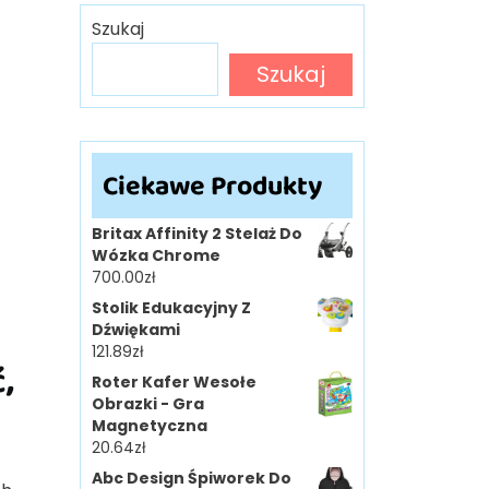
Szukaj
Szukaj
Ciekawe Produkty
Britax Affinity 2 Stelaż Do
Wózka Chrome
700.00
zł
Stolik Edukacyjny Z
Dźwiękami
121.89
zł
,
Roter Kafer Wesołe
Obrazki - Gra
Magnetyczna
20.64
zł
Abc Design Śpiworek Do