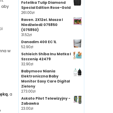
h.
Fotelika Tulip Diamond
, aby
Special Edition Rose-Gold
261.00
zł
Raven. 2X12el. Masza I
Niedźwiedź 075850
ci
(075850)
31.52
zł
Danadim 400 EC 1L
52.90
zł
emna w
Schleich Shiba Inu Matka I
Szczenię 42479
32.90
zł
Babymoov Niania
Elektroniczna Baby
Monitor Easy Care Digital
Zielony
273.00
zł
ręką
, a
Askato Pilot Telewizyjny -
Zabawka
23.00
zł
o