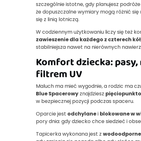
szczególnie istotne, gdy planujesz podróż
że dopuszczalne wymiary mogą różnić się
się z linią lotniczą.
W codziennym użytkowaniu liczy się też 
zawieszenie dla każdego z czterech kół
stabilniejsza nawet na nierównych nawier
Komfort dziecka: pasy, 
filtrem UV
Maluch ma mieć wygodnie, a rodzic ma cz
Blue Spacerowy
znajdziesz
pięciopunkt
w bezpiecznej pozycji podczas spaceru.
Oparcie jest
odchylane
i
blokowane w wi
pory dnia: gdy dziecko chce siedzieć i obs
Tapicerka wykonana jest z
wodoodpornej 