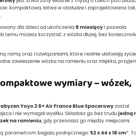
cerowy
jest stworzony właśnie z myślą o takich potrzebac
cie: kompaktowa, łatwa w obsłudze i zaprojektowana tak
.
owany dla dzieci od ukończenia
6 miesięcy
i pozwala
ięki temu możesz korzystać z wózka dłużej, bez koniecznoś
 ramą oraz rozwiązaniami, które realnie ułatwiają życie
ygodne zawieszenie wózka na ramieniu oraz miękka, przyj
i kompaktowe wymiary – wózek,
abyzen Yoyo 2 6+ Air France Blue Spacerowy
został
jsca i nie wymagał wysiłku. Składasz go bez trudu
jedną 
zek na ramieniu
, gdy przenosisz go między miejscami.
ają parametrom bagażu podręcznego:
52 x 44 x 18 cm
*. T