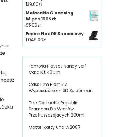
nko
,
139.00
zł
Malacetic Cleansing
Wipes 100Szt
85.00
zł
Espiro Nox 08 Spacerowy
1 049.00
zł
wnia
uże
Famosa Playset Nancy Self
ęką.
Care Kit 43Cm
chcesz
Cass Film Piórnik Z
Wyposażeniem 3D Spiderman
ie
The Cosmetic Republic
wózka.
Szampon Do Włosów
Przetłuszczających 200ml
Mattel Karty Uno W2087