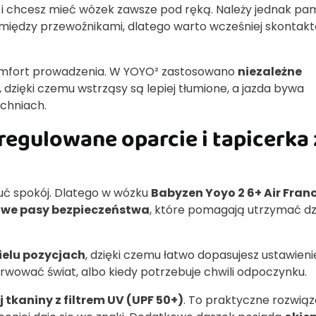
e i chcesz mieć wózek zawsze pod ręką. Należy jednak pa
 między przewoźnikami, dlatego warto wcześniej skontak
komfort prowadzenia. W YOYO² zastosowano
niezależne
, dzięki czemu wstrząsy są lepiej tłumione, a jazda bywa
zchniach.
regulowane oparcie i tapicerka 
uć spokój. Dlatego w wózku
Babyzen Yoyo 2 6+ Air Fran
owe pasy bezpieczeństwa
, które pomagają utrzymać d
elu pozycjach
, dzięki czemu łatwo dopasujesz ustawieni
erwować świat, albo kiedy potrzebuje chwili odpoczynku.
tkaniny z filtrem UV (UPF 50+)
. To praktyczne rozwiąz