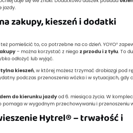
ocniej daje się we znaki. Dodatkowo daszek posiada
okie
 jazdy.
a zakupy, kieszeń i dodatki
 też pomieścić to, co potrzebne na co dzień. YOYO² zape
zakupy
– można korzystać z niego
z przodu i z tyłu
. To d
ybko odłożyć lub wyjąć.
tylna kieszeń
, w której możesz trzymać drobiazgi pod r
ydatny podczas przenoszenia wózka i w sytuacjach, gdy 
dem do kierunku jazdy
od 6. miesiąca życia. W komplec
co pomaga w wygodnym przechowywaniu i przenoszeniu 
eszenie Hytrel® – trwałość i