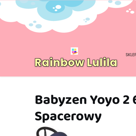
Skip
to
content
SKLE
Rainbow Lulila
Babyzen Yoyo 2 6
Spacerowy