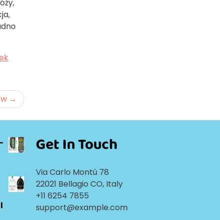
óży,
ja,
udno
ek
ow
Get In Touch
-
Via Carlo Montù 78
22021 Bellagio CO, Italy
+11 6254 7855
l
support@example.com