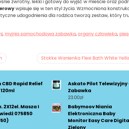
ześnie zwrotny, lekki i gotowy do wyjść w mieście oraz podr
cerowy
wpisuje się w ten styl życia. Wzmocniona konstrukc
tyczne udogodnienia dla rodzica tworzą zestaw, który tr
mi
,
myjnia samochodowa zabawka
,
organy człowieka
,
pies
m
Stokke Wanienka Flexi Bath White Yell
n CBD Rapid Relief
Askato Pilot Telewizyjny 
 120ml
Zabawka
ł
23.00
zł
. 2X12el. Masza I
Babymoov Niania
wiedź 075850
Elektroniczna Baby
850)
Monitor Easy Care Digita
Zielony