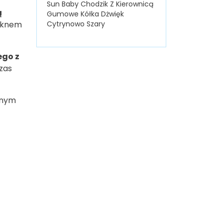
Sun Baby Chodzik Z Kierownicą
ą
Gumowe Kółka Dżwięk
łóknem
Cytrynowo Szary
ego z
czas
nnym