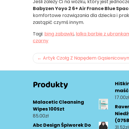
Jeśli zależy Ci na wózku, który jest jednoc
Babyzen Yoyo 2 6+ Air France Blue Spa
komfortowe rozwiązania dla dziecka i prak
zastąpić czymś innym.
Tagi:
bing zabawki
,
lalka barbie z ubranka
czarny
Nawigacja
Artyk Czołg Z Napędem Gąsienicowy
wpisu
Produkty
HiSki
maść
17.00
z
Malacetic Cleansing
Raven
Wipes 100Szt
Niedź
85.00
zł
(075
Abc Design Śpiworek Do
31.52
zł