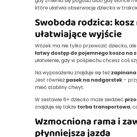
gdy zmienia się pogoda albo gdy słońce m
które ułatwia obserwację dziecka w trakcie
Swoboda rodzica: kosz n
ułatwiające wyjście
Wózek ma nie tylko przewozić dziecko, ale
łatwy dostęp do pojemnego kosza na 
ułatwienie, gdy w pośpiechu chcesz coś sz
Na wyposażeniu znajduje się też
zapinana 
Jest również
pasek na nadgarstek
– prz
mieć stabilny chwyt.
W zestawie 6+ dziecko może siedzieć
przo
znajduje się także
torba transportowa
, 
Wzmocniona rama i zawi
płynniejsza jazda