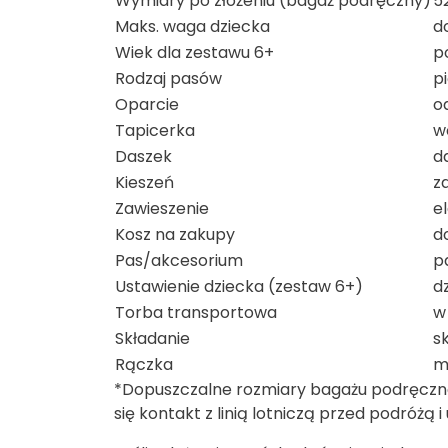
Wymiary po złożeniu (bagaż podręczny)
5
Maks. waga dziecka
d
Wiek dla zestawu 6+
p
Rodzaj pasów
p
Oparcie
o
Tapicerka
w
Daszek
d
Kieszeń
z
Zawieszenie
e
Kosz na zakupy
d
Pas/akcesorium
p
Ustawienie dziecka (zestaw 6+)
d
Torba transportowa
w
Składanie
s
Rączka
m
*Dopuszczalne rozmiary bagażu podręczn
się kontakt z linią lotniczą przed podróżą 