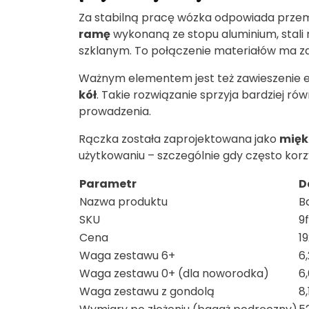
Za stabilną pracę wózka odpowiada prze
ramę
wykonaną ze stopu aluminium, stal
szklanym. To połączenie materiałów ma za
Ważnym elementem jest też zawieszenie
kół
. Takie rozwiązanie sprzyja bardziej ró
prowadzenia.
Rączka została zaprojektowana jako
mięk
użytkowaniu – szczególnie gdy często korz
Parametr
D
Nazwa produktu
B
SKU
9
Cena
19
Waga zestawu 6+
6,
Waga zestawu 0+ (dla noworodka)
6
Waga zestawu z gondolą
8,