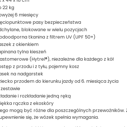
2 x 44 x 18 cm*
o 22 kg
owyżej 6 miesięcy
ięciopunktowe pasy bezpieczeństwa
dchylane, blokowane w wielu pozycjach
odoodporna tkanina z filtrem UV (UPF 50+)
aszek z okienkiem
apinana tylna kieszeń
lastomerowe (Hytrel®), niezależne dla każdego z kół
ostęp z przodu i z tyłu, pojemny kosz
asek na nadgarstek
ziecko przodem do kierunku jazdy od 6. miesiąca życia
 zestawie
kładanie i rozkładanie jedną ręką
iękka rączka z ekoskóry
ego mogą być różne dla poszczególnych przewoźników. 
i upewnienie się, że wózek spełnia wymagania.