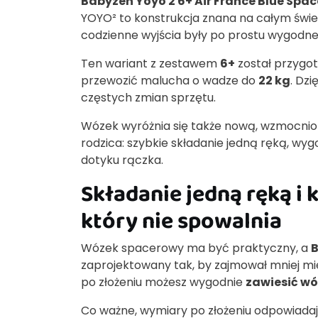
Babyzen Yoyo 2 6+ Air France Blue Spa
YOYO² to konstrukcja znana na całym świe
codzienne wyjścia były po prostu wygodne
Ten wariant z zestawem
6+
został przygot
przewozić malucha o wadze do
22 kg
. Dz
częstych zmian sprzętu.
Wózek wyróżnia się także nową, wzmocnioną
rodzica: szybkie składanie jedną ręką, w
dotyku rączka.
Składanie jedną ręką 
który nie spowalnia
Wózek spacerowy ma być praktyczny, a
B
zaprojektowany tak, by zajmował mniej mie
po złożeniu możesz wygodnie
zawiesić wó
Co ważne, wymiary po złożeniu odpowiad