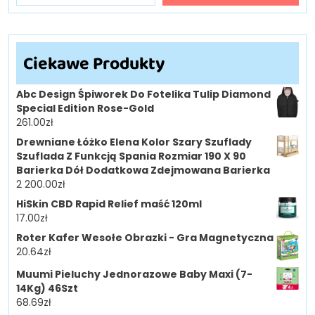
Ciekawe Produkty
Abc Design Śpiworek Do Fotelika Tulip Diamond
Special Edition Rose-Gold
261.00
zł
Drewniane Łóżko Elena Kolor Szary Szuflady
Szuflada Z Funkcją Spania Rozmiar 190 X 90
Barierka Dół Dodatkowa Zdejmowana Barierka
2 200.00
zł
HiSkin CBD Rapid Relief maść 120ml
17.00
zł
Roter Kafer Wesołe Obrazki - Gra Magnetyczna
20.64
zł
Muumi Pieluchy Jednorazowe Baby Maxi (7-
14Kg) 46Szt
68.69
zł