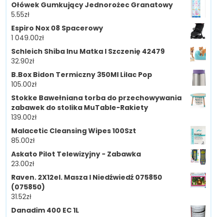
Ołówek Gumkujący Jednorożec Granatowy
5.55
zł
Espiro Nox 08 Spacerowy
1 049.00
zł
Schleich Shiba Inu Matka I Szczenię 42479
32.90
zł
B.Box Bidon Termiczny 350Ml Lilac Pop
105.00
zł
Stokke Bawełniana torba do przechowywania
zabawek do stolika MuTable-Rakiety
139.00
zł
Malacetic Cleansing Wipes 100Szt
85.00
zł
Askato Pilot Telewizyjny - Zabawka
23.00
zł
Raven. 2X12el. Masza I Niedźwiedź 075850
(075850)
31.52
zł
Danadim 400 EC 1L