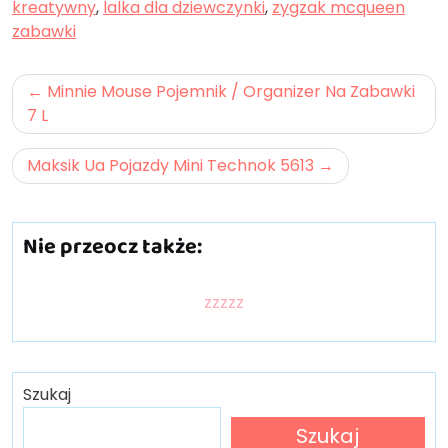
kreatywny
,
lalka dla dziewczynki
,
zygzak mcqueen
zabawki
Nawigacja
Minnie Mouse Pojemnik / Organizer Na Zabawki
wpisu
7 L
Maksik Ua Pojazdy Mini Technok 5613
Nie przeocz także:
zzzzz
Szukaj
Szukaj