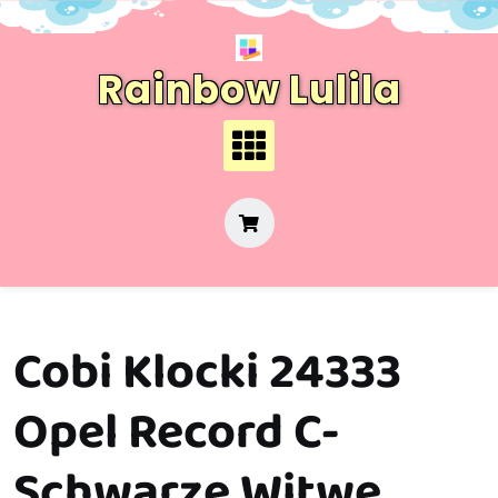
Skip
to
content
Rainbow Lulila
Cobi Klocki 24333
Opel Record C-
Schwarze Witwe