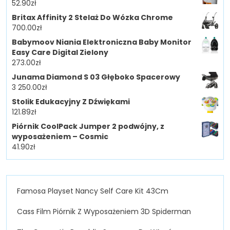
52.90
zł
Britax Affinity 2 Stelaż Do Wózka Chrome
700.00
zł
Babymoov Niania Elektroniczna Baby Monitor
Easy Care Digital Zielony
273.00
zł
Junama Diamond S 03 Głęboko Spacerowy
3 250.00
zł
Stolik Edukacyjny Z Dźwiękami
121.89
zł
Piórnik CoolPack Jumper 2 podwójny, z
wyposażeniem – Cosmic
41.90
zł
Famosa Playset Nancy Self Care Kit 43Cm
Cass Film Piórnik Z Wyposażeniem 3D Spiderman