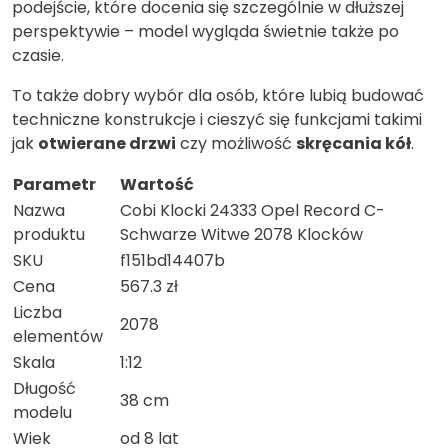
podejście, które docenia się szczególnie w dłuższej
perspektywie – model wygląda świetnie także po
czasie.
To także dobry wybór dla osób, które lubią budować
techniczne konstrukcje i cieszyć się funkcjami takimi
jak
otwierane drzwi
czy możliwość
skręcania kół
.
Parametr
Wartość
Nazwa
Cobi Klocki 24333 Opel Record C-
produktu
Schwarze Witwe 2078 Klocków
SKU
f151bd14407b
Cena
567.3 zł
Liczba
2078
elementów
Skala
1:12
Długość
38 cm
modelu
Wiek
od 8 lat