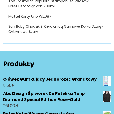
The Cosmetic Republic Szampon Do Włosów
Przetłuszczających 200ml
Mattel Karty Uno W2087
Sun Baby Chodzik Z Kierownicą Gumowe Kółka Dżwięk
Cytrynowo Szary
Produkty
Ołówek Gumkujący Jednorożec Granatowy
5.55
zł
Abc Design Śpiworek Do Fotelika Tulip
Diamond Special Edition Rose-Gold
261.00
zł
Roter Kafer Wesołe Obrazki - Gra