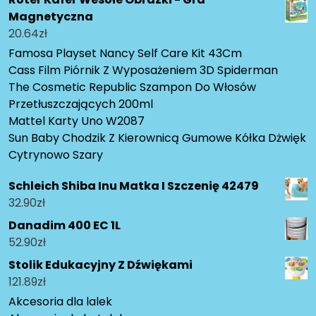
Magnetyczna
20.64
zł
Famosa Playset Nancy Self Care Kit 43Cm
Cass Film Piórnik Z Wyposażeniem 3D Spiderman
The Cosmetic Republic Szampon Do Włosów
Przetłuszczających 200ml
Mattel Karty Uno W2087
Sun Baby Chodzik Z Kierownicą Gumowe Kółka Dżwięk
Cytrynowo Szary
Schleich Shiba Inu Matka I Szczenię 42479
32.90
zł
Danadim 400 EC 1L
52.90
zł
Stolik Edukacyjny Z Dźwiękami
121.89
zł
Akcesoria dla lalek