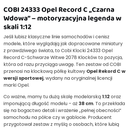
COBI 24333 Opel Record C „Czarna
Wdowa” – motoryzacyjna legenda w
skali 1:12
Jeśli lubisz klasyczne linie samochodów i cenisz
modele, które wyglądają jak dopracowane miniatury
z prawdziwego świata, to Cobi Klocki 24333 Opel
Record C-Schwarze Witwe 2078 Klocków to pozycja,
która od razu przyciąga uwagę. Ten zestaw od COBI
przenosi na klockową półkę kultowy
Opel Rekord C w
wersji sportowej
, wydany na oryginalnej licencji
marki Opel.
Co ważne, mamy tu dużą skalę modelarską
1:12
oraz
imponującą długość modelu – aż
38 cm
. To przekłada
się na bogactwo detali i wrażenie „pełnej obecności”
samochodu na półce czy w gablocie. Producent
przygotował zestaw z myślą o osobach, które lubią