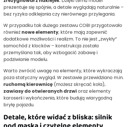
zrezygnował z naklejek
. Dzięki temu model
prezentuje się spójnie, a detale wyglądają naturalnie –
bez ryzyka odklejania czy nierównego przylegania.
W przypadku tak dużego zestawu COBI przygotowało
również
nowe elementy
, które mają zapewnić
dodatkowe możliwości i realizm. To nie jest „zwykły”
samochód z klocków – konstrukcja została
przemyślana tak, aby wzbogacić zabawę i
podziwianie modelu.
Warto zwrócić uwagę na elementy, które wykraczają
poza statyczny wygląd. W zestawie przewidziano m.in.
ruchomą kierownicę
(możesz skręcać koła),
zawiasy do otwieranych drzwi
oraz elementy
karoserii i wykończenia, które budują wiarygodną
bryłę pojazdu.
Detale, które widać z bliska: silnik
pod maską i czytelne elementy