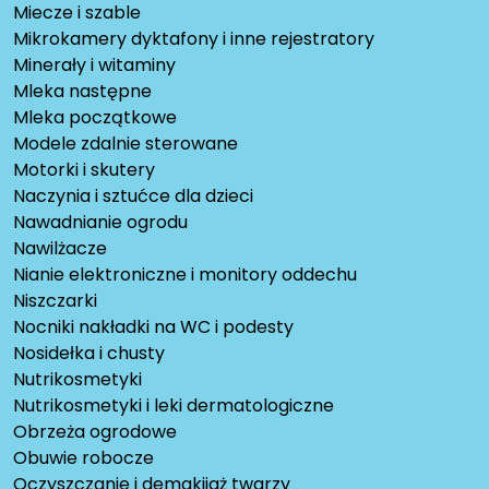
Miecze i szable
Mikrokamery dyktafony i inne rejestratory
Minerały i witaminy
Mleka następne
Mleka początkowe
Modele zdalnie sterowane
Motorki i skutery
Naczynia i sztućce dla dzieci
Nawadnianie ogrodu
Nawilżacze
Nianie elektroniczne i monitory oddechu
Niszczarki
Nocniki nakładki na WC i podesty
Nosidełka i chusty
Nutrikosmetyki
Nutrikosmetyki i leki dermatologiczne
Obrzeża ogrodowe
Obuwie robocze
Oczyszczanie i demakijaż twarzy