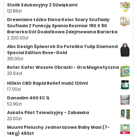
Stolik Edukacyjny Z Dźwiękami
121.89
zł
Drewniane Łóżko Elena Kolor Szary Szuflady
Szuflada Z Funkcją Spania Rozmiar 190 X 90
Barierka Dół Dodatkowa Zdejmowana Barierka
2 200.00
zł
Abc Design Śpiworek Do Fotelika Tulip Diamond
Special Edition Rose-Gold
261.00
zł
Roter Kafer Wesołe Obrazki - Gra Magnetyczna
20.64
zł
HiSkin CBD Rapid Relief maść 120ml
17.00
zł
Danadim 400 EC 1L
52.90
zł
Askato Pilot Telewizyjny - Zabawka
23.00
zł
Muumi Pieluchy Jednorazowe Baby Maxi (7-
14Kg) 46Szt