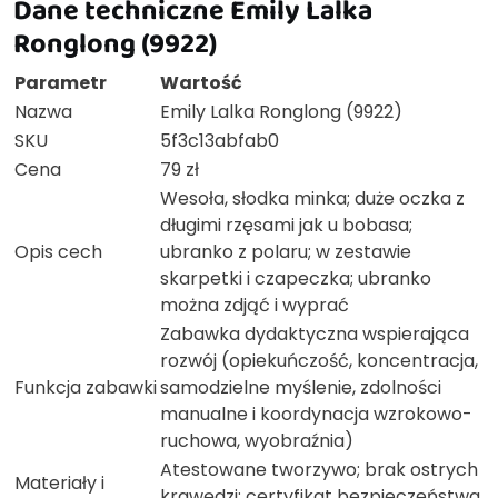
Dane techniczne Emily Lalka
Ronglong (9922)
Parametr
Wartość
Nazwa
Emily Lalka Ronglong (9922)
SKU
5f3c13abfab0
Cena
79 zł
Wesoła, słodka minka; duże oczka z
długimi rzęsami jak u bobasa;
Opis cech
ubranko z polaru; w zestawie
skarpetki i czapeczka; ubranko
można zdjąć i wyprać
Zabawka dydaktyczna wspierająca
rozwój (opiekuńczość, koncentracja,
Funkcja zabawki
samodzielne myślenie, zdolności
manualne i koordynacja wzrokowo-
ruchowa, wyobraźnia)
Atestowane tworzywo; brak ostrych
Materiały i
krawędzi; certyfikat bezpieczeństwa