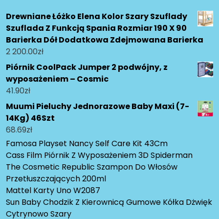
Drewniane Łóżko Elena Kolor Szary Szuflady
Szuflada Z Funkcją Spania Rozmiar 190 X 90
Barierka Dół Dodatkowa Zdejmowana Barierka
2 200.00
zł
Piórnik CoolPack Jumper 2 podwójny, z
wyposażeniem – Cosmic
41.90
zł
Muumi Pieluchy Jednorazowe Baby Maxi (7-
14Kg) 46Szt
68.69
zł
Famosa Playset Nancy Self Care Kit 43Cm
Cass Film Piórnik Z Wyposażeniem 3D Spiderman
The Cosmetic Republic Szampon Do Włosów
Przetłuszczających 200ml
Mattel Karty Uno W2087
Sun Baby Chodzik Z Kierownicą Gumowe Kółka Dżwięk
Cytrynowo Szary