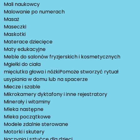
Mali naukowcy
Malowanie po numerach
Masaż
Maseczki
Maskotki
Materace dziecięce
Maty edukacyjne
Meble do salonów fryzjerskich i kosmetycznych
Mgiełki do ciała
mięciutka głowa i nóżkiPomoże stworzyć rytuał
usypiania w domu lub na spacerze
Miecze i szable
Mikrokamery dyktafony i inne rejestratory
Minerały i witaminy
Mleka następne
Mleka początkowe
Modele zdalnie sterowane
Motorki i skutery
Naczynia i sztućce dla dzieci