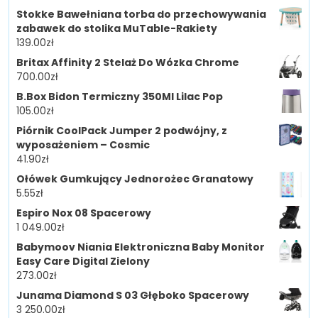
Stokke Bawełniana torba do przechowywania
zabawek do stolika MuTable-Rakiety
139.00
zł
Britax Affinity 2 Stelaż Do Wózka Chrome
700.00
zł
B.Box Bidon Termiczny 350Ml Lilac Pop
105.00
zł
Piórnik CoolPack Jumper 2 podwójny, z
wyposażeniem – Cosmic
41.90
zł
Ołówek Gumkujący Jednorożec Granatowy
5.55
zł
Espiro Nox 08 Spacerowy
1 049.00
zł
Babymoov Niania Elektroniczna Baby Monitor
Easy Care Digital Zielony
273.00
zł
Junama Diamond S 03 Głęboko Spacerowy
3 250.00
zł