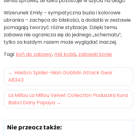
sensu sprawia, że lalka pozostaje w użyciu na długo.
Wizerunek Emily – sympatyczna buzia i kolorowe
ubranka – zachęca do bliskości, a dodatki w zestawie
pomagają tworzyć różne stylizacje. Dzięki temu
zabawa nie ogranicza się do jednego „schematu”,
tylko za każdym razem może wyglądać inaczej.
Tagi:
koń do zabawy
,
miś kobiś
,
zabawki konie
Nawigacja
Hasbro Spider-Man Gobblin Attack Gear
wpisu
A8343
La Millou La Millou Velvet Collection Poduszka Kura
Babci Dany Papaya
Nie przeocz także: