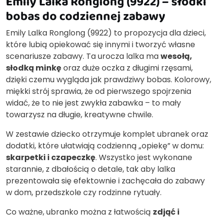
Emily Lalka Ronglong (9922) – słodki
bobas do codziennej zabawy
Emily Lalka Ronglong (9922) to propozycja dla dzieci,
które lubią opiekować się innymi i tworzyć własne
scenariusze zabawy. Ta urocza lalka ma
wesołą,
słodką minkę
oraz duże oczka z długimi rzęsami,
dzięki czemu wygląda jak prawdziwy bobas. Kolorowy,
miękki strój sprawia, że od pierwszego spojrzenia
widać, że to nie jest zwykła zabawka – to mały
towarzysz na długie, kreatywne chwile.
W zestawie dziecko otrzymuje komplet ubranek oraz
dodatki, które ułatwiają codzienną „opiekę” w domu:
skarpetki i czapeczkę
. Wszystko jest wykonane
starannie, z dbałością o detale, tak aby lalka
prezentowała się efektownie i zachęcała do zabawy
w dom, przedszkole czy rodzinne rytuały.
Co ważne, ubranko można z łatwością
zdjąć i