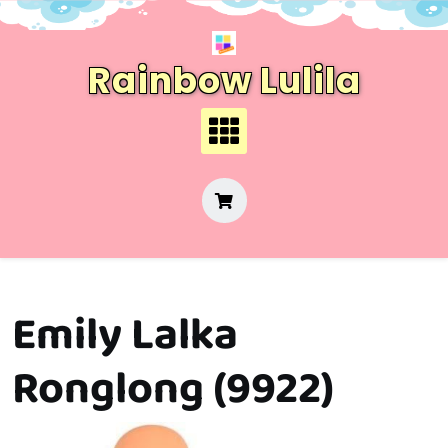
Skip
to
content
Rainbow Lulila
Emily Lalka
Ronglong (9922)