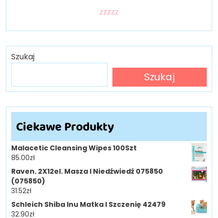
zzzzz
Szukaj
Szukaj
Ciekawe Produkty
Malacetic Cleansing Wipes 100Szt
85.00
zł
Raven. 2X12el. Masza I Niedźwiedź 075850
(075850)
31.52
zł
Schleich Shiba Inu Matka I Szczenię 42479
32.90
zł