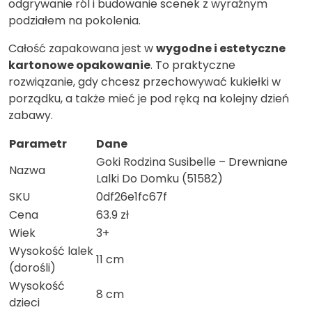
odgrywanie ról i budowanie scenek z wyraźnym
podziałem na pokolenia.
Całość zapakowana jest w
wygodne i estetyczne
kartonowe opakowanie
. To praktyczne
rozwiązanie, gdy chcesz przechowywać kukiełki w
porządku, a także mieć je pod ręką na kolejny dzień
zabawy.
Parametr
Dane
Goki Rodzina Susibelle – Drewniane
Nazwa
Lalki Do Domku (51582)
SKU
0df26e1fc67f
Cena
63.9 zł
Wiek
3+
Wysokość lalek
11 cm
(dorośli)
Wysokość
8 cm
dzieci