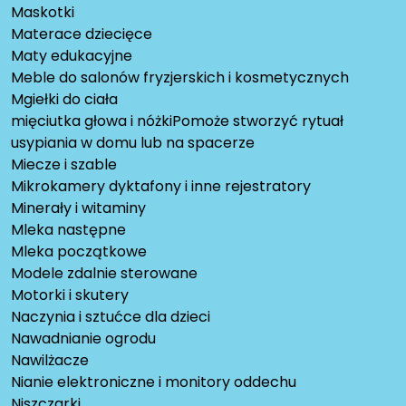
Maskotki
Materace dziecięce
Maty edukacyjne
Meble do salonów fryzjerskich i kosmetycznych
Mgiełki do ciała
mięciutka głowa i nóżkiPomoże stworzyć rytuał
usypiania w domu lub na spacerze
Miecze i szable
Mikrokamery dyktafony i inne rejestratory
Minerały i witaminy
Mleka następne
Mleka początkowe
Modele zdalnie sterowane
Motorki i skutery
Naczynia i sztućce dla dzieci
Nawadnianie ogrodu
Nawilżacze
Nianie elektroniczne i monitory oddechu
Niszczarki