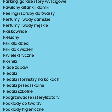
Parkingi garaże i tory wyścigowe
Pawilony altanki i domki
Peelingi i scruby do twarzy
Perfumy i wody damskie
Perfumy i wody męskie
Piaskownice
Pieluchy
Piłki dla dzieci
Piłki do ćwiczeń
Piły elektryczne
Piórniki
Place zabaw
Plecaki
Plecaki i tornistry na kółkach
Plecaki przedszkolne
Plecaki szkolne
Podgrzewacze i sterylizatory
Podkłady do twarzy
Podkłady higieniczne