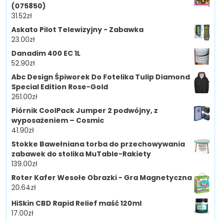
(075850)
31.52
zł
Askato Pilot Telewizyjny - Zabawka
23.00
zł
Danadim 400 EC 1L
52.90
zł
Abc Design Śpiworek Do Fotelika Tulip Diamond
Special Edition Rose-Gold
261.00
zł
Piórnik CoolPack Jumper 2 podwójny, z
wyposażeniem – Cosmic
41.90
zł
Stokke Bawełniana torba do przechowywania
zabawek do stolika MuTable-Rakiety
139.00
zł
Roter Kafer Wesołe Obrazki - Gra Magnetyczna
20.64
zł
HiSkin CBD Rapid Relief maść 120ml
17.00
zł