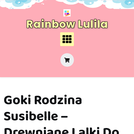
Skip
to
content
Rainbow Lulila
Goki Rodzina
Susibelle –
Drewniane Lalki Do