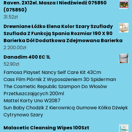
Raven. 2X12el. Masza I Niedźwiedź 075850
(075850)
31.52
zł
Drewniane Łóżko Elena Kolor Szary Szuflady
Szuflada Z Funkcją Spania Rozmiar 190 X 90
Barierka Dół Dodatkowa Zdejmowana Barierka
2 200.00
zł
Danadim 400 EC 1L
52.90
zł
Famosa Playset Nancy Self Care Kit 43Cm
Cass Film Piórnik Z Wyposażeniem 3D Spiderman
The Cosmetic Republic Szampon Do Włosów
Przetłuszczających 200ml
Mattel Karty Uno W2087
Sun Baby Chodzik Z Kierownicą Gumowe Kółka Dżwięk
Cytrynowo Szary
Malacetic Cleansing Wipes 100Szt