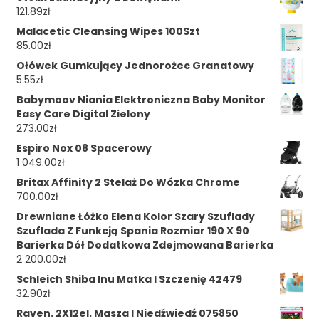
121.89
zł
Malacetic Cleansing Wipes 100Szt
85.00
zł
Ołówek Gumkujący Jednorożec Granatowy
5.55
zł
Babymoov Niania Elektroniczna Baby Monitor
Easy Care Digital Zielony
273.00
zł
Espiro Nox 08 Spacerowy
1 049.00
zł
Britax Affinity 2 Stelaż Do Wózka Chrome
700.00
zł
Drewniane Łóżko Elena Kolor Szary Szuflady
Szuflada Z Funkcją Spania Rozmiar 190 X 90
Barierka Dół Dodatkowa Zdejmowana Barierka
2 200.00
zł
Schleich Shiba Inu Matka I Szczenię 42479
32.90
zł
Raven. 2X12el. Masza I Niedźwiedź 075850