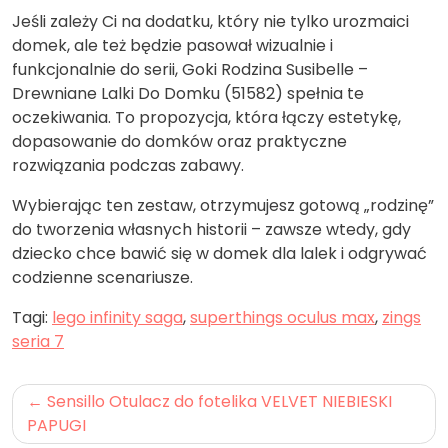
Jeśli zależy Ci na dodatku, który nie tylko urozmaici
domek, ale też będzie pasował wizualnie i
funkcjonalnie do serii, Goki Rodzina Susibelle –
Drewniane Lalki Do Domku (51582) spełnia te
oczekiwania. To propozycja, która łączy estetykę,
dopasowanie do domków oraz praktyczne
rozwiązania podczas zabawy.
Wybierając ten zestaw, otrzymujesz gotową „rodzinę”
do tworzenia własnych historii – zawsze wtedy, gdy
dziecko chce bawić się w domek dla lalek i odgrywać
codzienne scenariusze.
Tagi:
lego infinity saga
,
superthings oculus max
,
zings
seria 7
Nawigacja
Sensillo Otulacz do fotelika VELVET NIEBIESKI
wpisu
PAPUGI