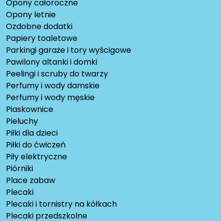
Opony całoroczne
Opony letnie
Ozdobne dodatki
Papiery toaletowe
Parkingi garaże i tory wyścigowe
Pawilony altanki i domki
Peelingi i scruby do twarzy
Perfumy i wody damskie
Perfumy i wody męskie
Piaskownice
Pieluchy
Piłki dla dzieci
Piłki do ćwiczeń
Piły elektryczne
Piórniki
Place zabaw
Plecaki
Plecaki i tornistry na kółkach
Plecaki przedszkolne