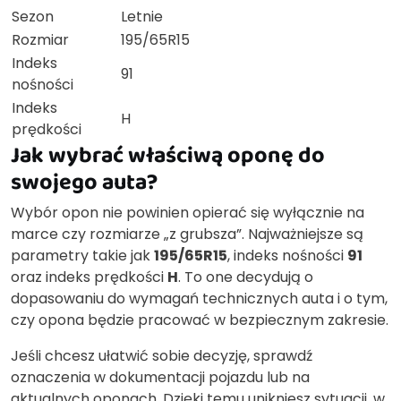
Sezon
Letnie
Rozmiar
195/65R15
Indeks
91
nośności
Indeks
H
prędkości
Jak wybrać właściwą oponę do
swojego auta?
Wybór opon nie powinien opierać się wyłącznie na
marce czy rozmiarze „z grubsza”. Najważniejsze są
parametry takie jak
195/65R15
, indeks nośności
91
oraz indeks prędkości
H
. To one decydują o
dopasowaniu do wymagań technicznych auta i o tym,
czy opona będzie pracować w bezpiecznym zakresie.
Jeśli chcesz ułatwić sobie decyzję, sprawdź
oznaczenia w dokumentacji pojazdu lub na
aktualnych oponach. Dzięki temu unikniesz sytuacji, w