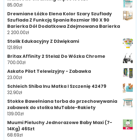
85.00
zł
Drewniane Łóżko Elena Kolor Szary Szuflady
Szuflada Z Funkcją Spania Rozmiar 190 X 90
Barierka Dół Dodatkowa Zdejmowana Barierka
2 200.00
zł
Stolik Edukacyjny Z Dźwiękami
121.89
zł
Britax Affinity 2 Stelaż Do Wózka Chrome
700.00
zł
Askato Pilot Telewizyjny - Zabawka
23.00
zł
Schleich Shiba Inu Matka I Szczenię 42479
32.90
zł
Stokke Bawełniana torba do przechowywania
zabawek do stolika MuTable-Rakiety
139.00
zł
Muumi Pieluchy Jednorazowe Baby Maxi (7-
14Kg) 46Szt
68.69
zł