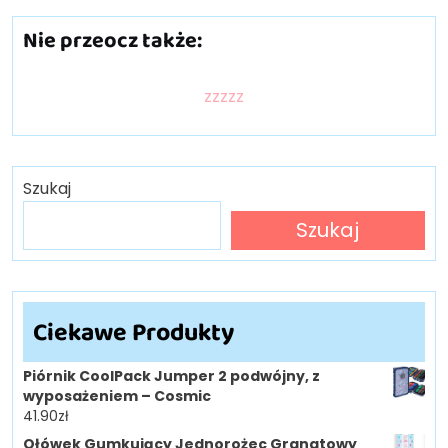
Nie przeocz także:
zzzzz
Szukaj
Szukaj
Ciekawe Produkty
Piórnik CoolPack Jumper 2 podwójny, z
wyposażeniem – Cosmic
41.90
zł
Ołówek Gumkujący Jednorożec Granatowy