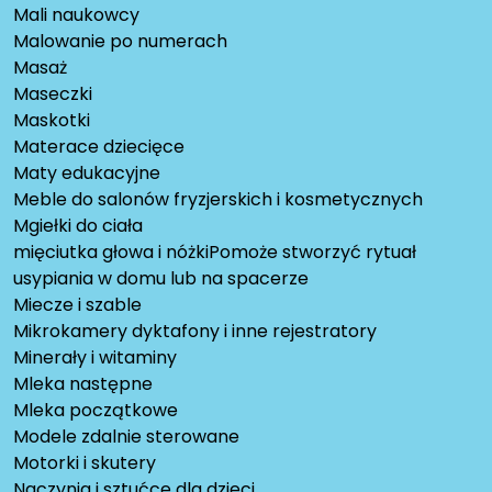
Mali naukowcy
Malowanie po numerach
Masaż
Maseczki
Maskotki
Materace dziecięce
Maty edukacyjne
Meble do salonów fryzjerskich i kosmetycznych
Mgiełki do ciała
mięciutka głowa i nóżkiPomoże stworzyć rytuał
usypiania w domu lub na spacerze
Miecze i szable
Mikrokamery dyktafony i inne rejestratory
Minerały i witaminy
Mleka następne
Mleka początkowe
Modele zdalnie sterowane
Motorki i skutery
Naczynia i sztućce dla dzieci