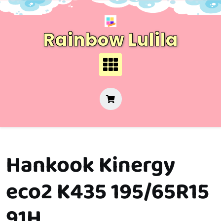
Skip
to
content
Rainbow Lulila
Hankook Kinergy
eco2 K435 195/65R15
91H