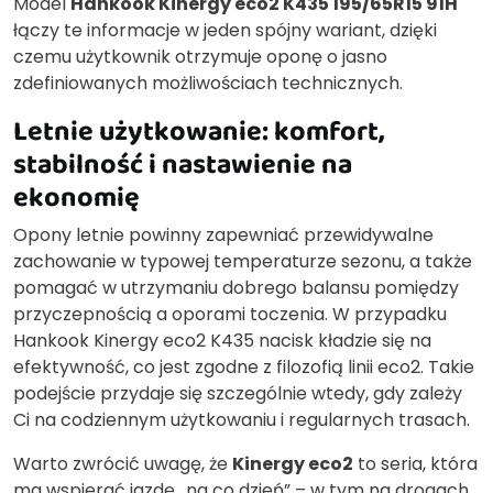
Model
Hankook Kinergy eco2 K435 195/65R15 91H
łączy te informacje w jeden spójny wariant, dzięki
czemu użytkownik otrzymuje oponę o jasno
zdefiniowanych możliwościach technicznych.
Letnie użytkowanie: komfort,
stabilność i nastawienie na
ekonomię
Opony letnie powinny zapewniać przewidywalne
zachowanie w typowej temperaturze sezonu, a także
pomagać w utrzymaniu dobrego balansu pomiędzy
przyczepnością a oporami toczenia. W przypadku
Hankook Kinergy eco2 K435 nacisk kładzie się na
efektywność, co jest zgodne z filozofią linii eco2. Takie
podejście przydaje się szczególnie wtedy, gdy zależy
Ci na codziennym użytkowaniu i regularnych trasach.
Warto zwrócić uwagę, że
Kinergy eco2
to seria, która
ma wspierać jazdę „na co dzień” – w tym na drogach