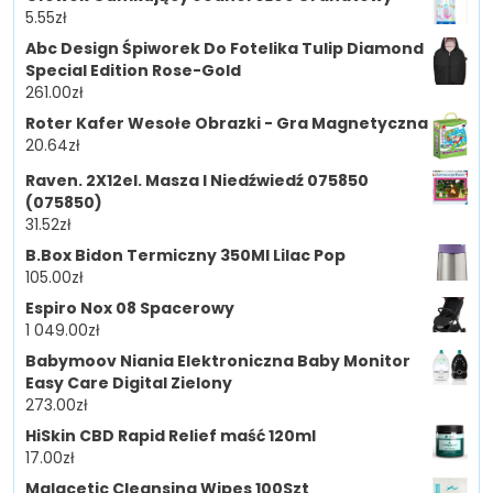
5.55
zł
Abc Design Śpiworek Do Fotelika Tulip Diamond
Special Edition Rose-Gold
261.00
zł
Roter Kafer Wesołe Obrazki - Gra Magnetyczna
20.64
zł
Raven. 2X12el. Masza I Niedźwiedź 075850
(075850)
31.52
zł
B.Box Bidon Termiczny 350Ml Lilac Pop
105.00
zł
Espiro Nox 08 Spacerowy
1 049.00
zł
Babymoov Niania Elektroniczna Baby Monitor
Easy Care Digital Zielony
273.00
zł
HiSkin CBD Rapid Relief maść 120ml
17.00
zł
Malacetic Cleansing Wipes 100Szt