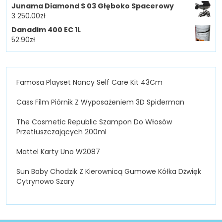
Junama Diamond S 03 Głęboko Spacerowy
3 250.00
zł
Danadim 400 EC 1L
52.90
zł
Famosa Playset Nancy Self Care Kit 43Cm
Cass Film Piórnik Z Wyposażeniem 3D Spiderman
The Cosmetic Republic Szampon Do Włosów
Przetłuszczających 200ml
Mattel Karty Uno W2087
Sun Baby Chodzik Z Kierownicą Gumowe Kółka Dżwięk
Cytrynowo Szary