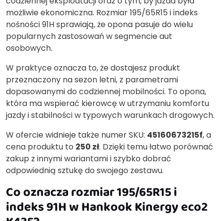
codziennej eksploatacji oraz o tym, by jazda była
możliwie ekonomiczna. Rozmiar 195/65R15 i indeks
nośności 91H sprawiają, że opona pasuje do wielu
popularnych zastosowań w segmencie aut
osobowych.
W praktyce oznacza to, że dostajesz produkt
przeznaczony na sezon letni, z parametrami
dopasowanymi do codziennej mobilności. To opona,
która ma wspierać kierowcę w utrzymaniu komfortu
jazdy i stabilności w typowych warunkach drogowych.
W ofercie widnieje także numer SKU:
45160673215f
, a
cena produktu to
250 zł
. Dzięki temu łatwo porównać
zakup z innymi wariantami i szybko dobrać
odpowiednią sztukę do swojego zestawu.
Co oznacza rozmiar 195/65R15 i
indeks 91H w Hankook Kinergy eco2