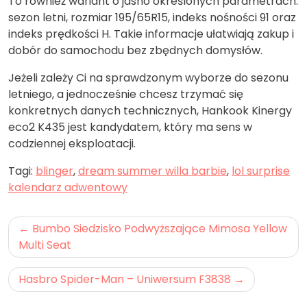
To również wariant o jasno określonych parametrach:
sezon letni, rozmiar 195/65R15, indeks nośności 91 oraz
indeks prędkości H. Takie informacje ułatwiają zakup i
dobór do samochodu bez zbędnych domysłów.
Jeżeli zależy Ci na sprawdzonym wyborze do sezonu
letniego, a jednocześnie chcesz trzymać się
konkretnych danych technicznych, Hankook Kinergy
eco2 K435 jest kandydatem, który ma sens w
codziennej eksploatacji.
Tagi:
blinger
,
dream summer willa barbie
,
lol surprise
kalendarz adwentowy
Nawigacja
Bumbo Siedzisko Podwyższające Mimosa Yellow
wpisu
Multi Seat
Hasbro Spider-Man – Uniwersum F3838