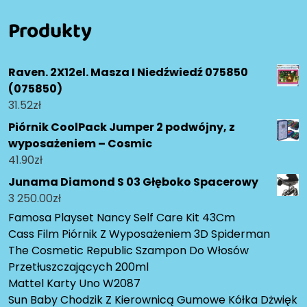
Produkty
Raven. 2X12el. Masza I Niedźwiedź 075850
(075850)
31.52
zł
Piórnik CoolPack Jumper 2 podwójny, z
wyposażeniem – Cosmic
41.90
zł
Junama Diamond S 03 Głęboko Spacerowy
3 250.00
zł
Famosa Playset Nancy Self Care Kit 43Cm
Cass Film Piórnik Z Wyposażeniem 3D Spiderman
The Cosmetic Republic Szampon Do Włosów
Przetłuszczających 200ml
Mattel Karty Uno W2087
Sun Baby Chodzik Z Kierownicą Gumowe Kółka Dżwięk