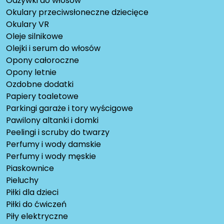
Odżywki do włosów
Okulary przeciwsłoneczne dziecięce
Okulary VR
Oleje silnikowe
Olejki i serum do włosów
Opony całoroczne
Opony letnie
Ozdobne dodatki
Papiery toaletowe
Parkingi garaże i tory wyścigowe
Pawilony altanki i domki
Peelingi i scruby do twarzy
Perfumy i wody damskie
Perfumy i wody męskie
Piaskownice
Pieluchy
Piłki dla dzieci
Piłki do ćwiczeń
Piły elektryczne