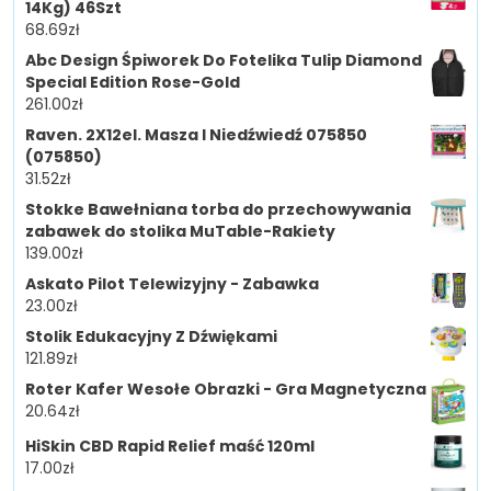
14Kg) 46Szt
68.69
zł
Abc Design Śpiworek Do Fotelika Tulip Diamond
Special Edition Rose-Gold
261.00
zł
Raven. 2X12el. Masza I Niedźwiedź 075850
(075850)
31.52
zł
Stokke Bawełniana torba do przechowywania
zabawek do stolika MuTable-Rakiety
139.00
zł
Askato Pilot Telewizyjny - Zabawka
23.00
zł
Stolik Edukacyjny Z Dźwiękami
121.89
zł
Roter Kafer Wesołe Obrazki - Gra Magnetyczna
20.64
zł
HiSkin CBD Rapid Relief maść 120ml
17.00
zł