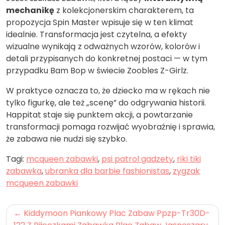
mechanikę
z kolekcjonerskim charakterem, ta
propozycja Spin Master wpisuje się w ten klimat
idealnie. Transformacja jest czytelna, a efekty
wizualne wynikają z odważnych wzorów, kolorów i
detali przypisanych do konkretnej postaci — w tym
przypadku Bam Bop w świecie Zoobles Z-Girlz.
W praktyce oznacza to, że dziecko ma w rękach nie
tylko figurkę, ale też „scenę” do odgrywania historii.
Happitat staje się punktem akcji, a powtarzanie
transformacji pomaga rozwijać wyobraźnię i sprawia,
że zabawa nie nudzi się szybko.
Tagi:
mcqueen zabawki
,
psi patrol gadzety
,
riki tiki
zabawka
,
ubranka dla barbie fashionistas
,
zygzak
mcqueen zabawki
Nawigacja
Kiddymoon Piankowy Plac Zabaw Ppzp-Tr30D-