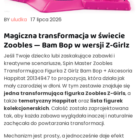
BY
uludka
17 lipca 2026
Magiczna transformacja w świecie
Zoobles — Bam Bop w wersji Z-Girlz
Jeśli Twoje dziecko lubi zaskakujące zabawki i
kreatywne scenariusze, Spin Master Zoobles
Transformująca Figurka Z Girlz Bam Bop + Akcesoria
Happitat 20134947 to propozycja, która działa jak
mały czarodziej w dłoni. W tym zestawie znajduje się
jedna transformująca figurka Zoobles Z-Girls
, a
także
tematyczny Happitat
oraz
lista figurek
kolekcjonerskich
. Całość została zaprojektowana
tak, aby każda zabawa wyglądała inaczej i naturalnie
zachęcała do powtarzania transformacji.
Mechanizm jest prosty, a jednocześnie daje efekt