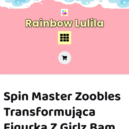
Skip
to
content
Rainbow Lulila
Spin Master Zoobles
Transformująca
Figurka Z Girlz Bam