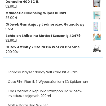
Danadim 400 EC 1L
52.90
zł
Malacetic Cleansing Wipes 100Szt
85.00
zł
Ołówek Gumkujący Jednorożec Granatowy
5.55
zł
Schleich Shiba Inu Matka I Szczenię 42479
32.90
zł
Britax Affinity 2 Stelaż Do Wózka Chrome
700.00
zł
Famosa Playset Nancy Self Care Kit 43Cm
Cass Film Piórnik Z Wyposażeniem 3D Spiderman
The Cosmetic Republic Szampon Do Włosów
Przetłuszczających 200ml
Mattel Karty Uno W2087