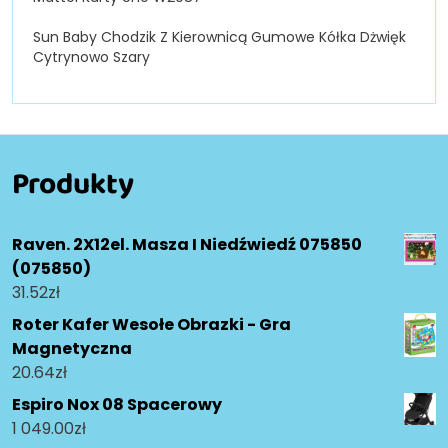
Sun Baby Chodzik Z Kierownicą Gumowe Kółka Dżwięk
Cytrynowo Szary
Produkty
Raven. 2X12el. Masza I Niedźwiedź 075850
(075850)
31.52
zł
Roter Kafer Wesołe Obrazki - Gra
Magnetyczna
20.64
zł
Espiro Nox 08 Spacerowy
1 049.00
zł