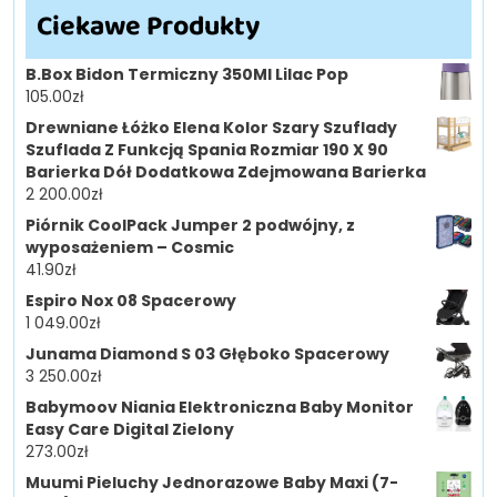
Ciekawe Produkty
B.Box Bidon Termiczny 350Ml Lilac Pop
105.00
zł
Drewniane Łóżko Elena Kolor Szary Szuflady
Szuflada Z Funkcją Spania Rozmiar 190 X 90
Barierka Dół Dodatkowa Zdejmowana Barierka
2 200.00
zł
Piórnik CoolPack Jumper 2 podwójny, z
wyposażeniem – Cosmic
41.90
zł
Espiro Nox 08 Spacerowy
1 049.00
zł
Junama Diamond S 03 Głęboko Spacerowy
3 250.00
zł
Babymoov Niania Elektroniczna Baby Monitor
Easy Care Digital Zielony
273.00
zł
Muumi Pieluchy Jednorazowe Baby Maxi (7-