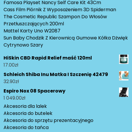
Famosa Playset Nancy Self Care Kit 43Cm
Cass Film Piórnik Z Wyposażeniem 3D Spiderman
The Cosmetic Republic Szampon Do Włosów
Przetłuszczających 200ml
Mattel Karty Uno W2087
Sun Baby Chodzik Z Kierownicą Gumowe Kółka Dżwięk
Cytrynowo Szary
HiSkin CBD Rapid Relief maść 120ml
17.00
zł
Schleich Shiba Inu Matka I Szczenię 42479
32.90
zł
Espiro Nox 08 Spacerowy
1 049.00
zł
Akcesoria dla lalek
Akcesoria do butelek
Akcesoria do sprzętu prezentacyjnego
Akcesoria do tańca