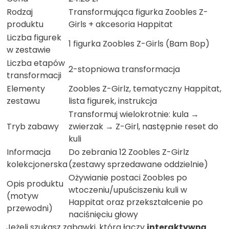
Rodzaj
Transformująca figurka Zoobles Z-
produktu
Girls + akcesoria Happitat
Liczba figurek
1 figurka Zoobles Z-Girls (Bam Bop)
w zestawie
Liczba etapów
2-stopniowa transformacja
transformacji
Elementy
Zoobles Z-Girlz, tematyczny Happitat,
zestawu
lista figurek, instrukcja
Transformuj wielokrotnie: kula →
Tryb zabawy
zwierzak → Z-Girl, następnie reset do
kuli
Informacja
Do zebrania 12 Zoobles Z-Girlz
kolekcjonerska
(zestawy sprzedawane oddzielnie)
Ożywianie postaci Zoobles po
Opis produktu
wtoczeniu/upuściszeniu kuli w
(motyw
Happitat oraz przekształcenie po
przewodni)
naciśnięciu głowy
Jeżeli szukasz zabawki, która łączy
interaktywną