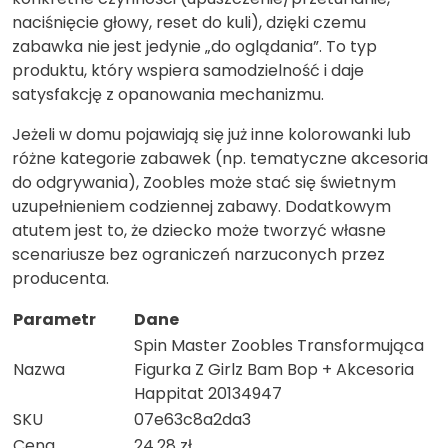
naciśnięcie głowy, reset do kuli), dzięki czemu
zabawka nie jest jedynie „do oglądania”. To typ
produktu, który wspiera samodzielność i daje
satysfakcję z opanowania mechanizmu.
Jeżeli w domu pojawiają się już inne kolorowanki lub
różne kategorie zabawek (np. tematyczne akcesoria
do odgrywania), Zoobles może stać się świetnym
uzupełnieniem codziennej zabawy. Dodatkowym
atutem jest to, że dziecko może tworzyć własne
scenariusze bez ograniczeń narzuconych przez
producenta.
Parametr
Dane
Spin Master Zoobles Transformująca
Nazwa
Figurka Z Girlz Bam Bop + Akcesoria
Happitat 20134947
SKU
07e63c8a2da3
Cena
24.28 zł