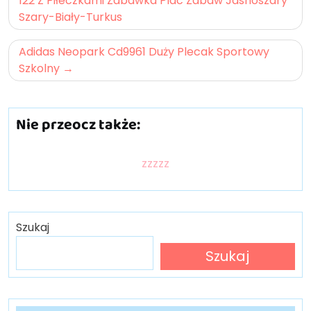
wpisu
122 Z Piłeczkami Zabawka Plac Zabaw Jasnoszary
Szary-Biały-Turkus
Adidas Neopark Cd9961 Duży Plecak Sportowy
Szkolny
Nie przeocz także:
zzzzz
Szukaj
Szukaj