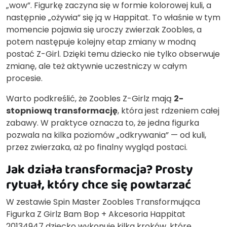
„wow”. Figurkę zaczyna się w formie kolorowej kuli, a
następnie „ożywia” się ją w Happitat. To właśnie w tym
momencie pojawia się uroczy zwierzak Zoobles, a
potem następuje kolejny etap zmiany w modną
postać Z-Girl. Dzięki temu dziecko nie tylko obserwuje
zmianę, ale też aktywnie uczestniczy w całym
procesie.
Warto podkreślić, że Zoobles Z-Girlz mają
2-
stopniową transformację
, która jest rdzeniem całej
zabawy. W praktyce oznacza to, że jedna figurka
pozwala na kilka poziomów „odkrywania” — od kuli,
przez zwierzaka, aż po finalny wygląd postaci.
Jak działa transformacja? Prosty
rytuał, który chce się powtarzać
W zestawie Spin Master Zoobles Transformująca
Figurka Z Girlz Bam Bop + Akcesoria Happitat
20134947 dziecko wykonuje kilka kroków, które