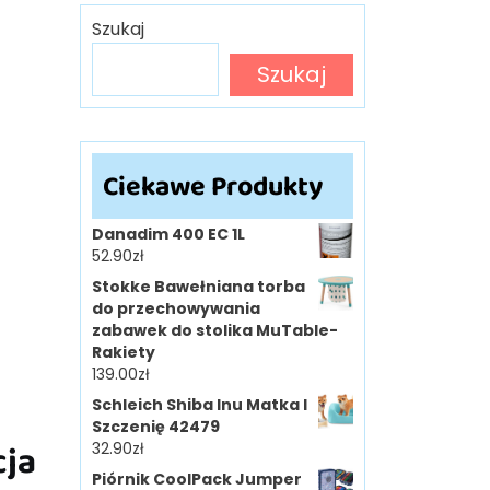
Szukaj
Szukaj
Ciekawe Produkty
Danadim 400 EC 1L
52.90
zł
Stokke Bawełniana torba
do przechowywania
zabawek do stolika MuTable-
Rakiety
139.00
zł
Schleich Shiba Inu Matka I
Szczenię 42479
cja
32.90
zł
Piórnik CoolPack Jumper