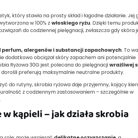
k, który stawia na prosty skład i łagodne działanie. Jej
 wytworzona w 100% z
włoskiego ryżu
. Dzięki temu produ
związań do codziennej pielęgnacji, zwłaszcza gdy skóra j
 perfum, alergenów i substancji zapachowych
. To w
dzie dodatkowo obciążał skóry zapachem ani potencjalnie
obia Ryżowa 30G jest polecana do pielęgnacji
wrażliwej 
dy dorośli preferują maksymalnie neutralne produkty.
zyć do rutyny, skrobia ryżowa daje przyjemny, kojący kie
naturalność z codziennym zastosowaniem – szczególnie w
.
w kąpieli – jak działa skrobia
ą rolę: może wspierać
delikatne oczyszczanie
, a