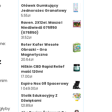
o
Ołówek Gumkujący
Jednorożec Granatowy
5.55
zł
Raven. 2X12el. Masza I
Niedźwiedź 075850
(075850)
31.52
zł
ne:
Roter Kafer Wesołe
Obrazki - Gra
Magnetyczna
z
20.64
zł
HiSkin CBD Rapid Relief
maść 120ml
17.00
zł
 nim
Espiro Nox 08 Spacerowy
1 049.00
zł
Stolik Edukacyjny Z
Dźwiękami
121.89
zł
głyby