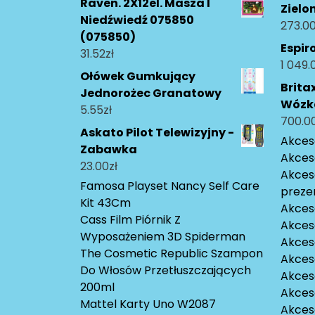
Raven. 2X12el. Masza I
Zielo
Niedźwiedź 075850
273.0
(075850)
Espir
31.52
zł
1 049.
Ołówek Gumkujący
Britax
Jednorożec Granatowy
Wózk
5.55
zł
700.0
Askato Pilot Telewizyjny -
Akceso
Zabawka
Akces
23.00
zł
Akces
Famosa Playset Nancy Self Care
preze
Kit 43Cm
Akces
Cass Film Piórnik Z
Akces
Wyposażeniem 3D Spiderman
Akceso
The Cosmetic Republic Szampon
Akces
Do Włosów Przetłuszczających
Akces
200ml
Akces
Mattel Karty Uno W2087
Akces