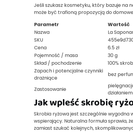
Jeśli szukasz kosmetyku, który bazuje na n
może być trafioną propozycją do domowej 
Parametr
Wartość
Nazwa
La Saponar
SKU
455e9d73
Cena
6.5 zł
Pojemność / masa
30 g
Skład / pochodzenie
100% skrob
Zapach i potencjalne czynniki
bez perfum
drażniące
pielęgnacja
Zastosowanie
działanie
Jak wpleść skrobię ryż
Skrobia ryżowa jest szczególnie wygodna 
wspierający. Naturalna formuła sprawia, ż
zamiast szukać kolejnych, skomplikowany