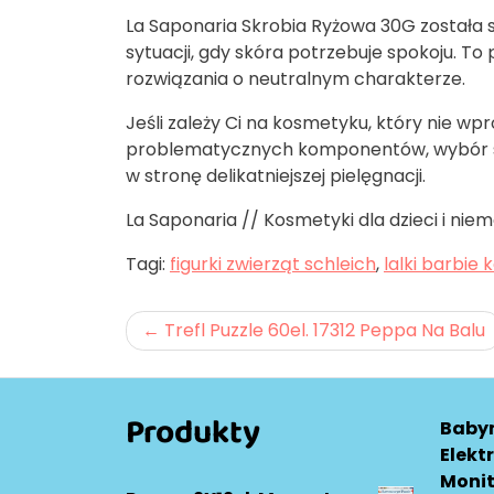
La Saponaria Skrobia Ryżowa 30G została s
sytuacji, gdy skóra potrzebuje spokoju. To
rozwiązania o neutralnym charakterze.
Jeśli zależy Ci na kosmetyku, który nie 
problematycznych komponentów, wybór sk
w stronę delikatniejszej pielęgnacji.
La Saponaria // Kosmetyki dla dzieci i nie
Tagi:
figurki zwierząt schleich
,
lalki barbie 
Nawigacja
Trefl Puzzle 60el. 17312 Peppa Na Balu
wpisu
Produkty
Baby
Elekt
Monit