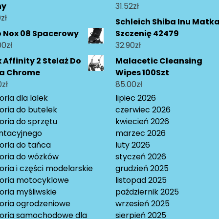
ny
31.52
zł
0
zł
Schleich Shiba Inu Matka
o Nox 08 Spacerowy
Szczenię 42479
00
zł
32.90
zł
 Affinity 2 Stelaż Do
Malacetic Cleansing
a Chrome
Wipes 100Szt
0
zł
85.00
zł
ria dla lalek
lipiec 2026
oria do butelek
czerwiec 2026
oria do sprzętu
kwiecień 2026
ntacyjnego
marzec 2026
oria do tańca
luty 2026
oria do wózków
styczeń 2026
ria i części modelarskie
grudzień 2025
oria motocyklowe
listopad 2025
oria myśliwskie
październik 2025
oria ogrodzeniowe
wrzesień 2025
oria samochodowe dla
sierpień 2025