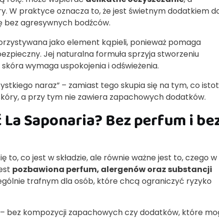
y. W praktyce oznacza to, że jest świetnym dodatkiem d
órę bez agresywnych bodźców.
korzystywana jako element kąpieli, ponieważ pomaga
zpieczny. Jej naturalna formuła sprzyja stworzeniu
y skóra wymaga uspokojenia i odświeżenia.
ystkiego naraz” – zamiast tego skupia się na tym, co istot
skóry, a przy tym nie zawiera zapachowych dodatków.
La Saponaria? Bez perfum i be
 to, co jest w składzie, ale równie ważne jest to, czego w
jest
pozbawiona perfum, alergenów oraz substancji
ególnie trafnym dla osób, które chcą ograniczyć ryzyko
– bez kompozycji zapachowych czy dodatków, które mo