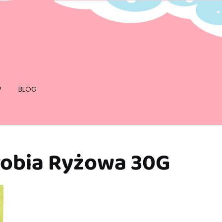
P
BLOG
robia Ryżowa 30G