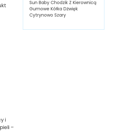
Sun Baby Chodzik Z Kierownicą
ukt
Gumowe Kółka Dżwięk
Cytrynowo Szary
y i
ieli –