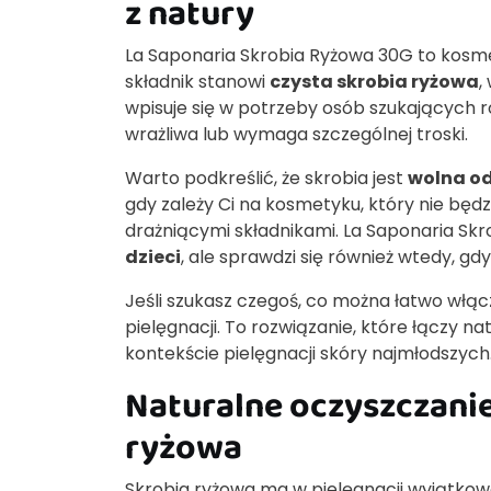
z natury
La Saponaria Skrobia Ryżowa 30G to kosmety
składnik stanowi
czysta skrobia ryżowa
,
wpisuje się w potrzeby osób szukających ro
wrażliwa lub wymaga szczególnej troski.
Warto podkreślić, że skrobia jest
wolna od
gdy zależy Ci na kosmetyku, który nie bę
drażniącymi składnikami. La Saponaria Skr
dzieci
, ale sprawdzi się również wtedy, g
Jeśli szukasz czegoś, co można łatwo włąc
pielęgnacji. To rozwiązanie, które łączy 
kontekście pielęgnacji skóry najmłodszych
Naturalne oczyszczanie 
ryżowa
Skrobia ryżowa ma w pielęgnacji wyjątkow