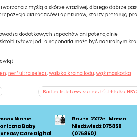
tworzona z myślą o skórze wrażliwej, dlatego dobrze pas
 propozycja dla rodziców i opiekunów, którzy preferują pr
wprowadza dodatkowych zapachów ani potencjalnie
robi ryżowej od La Saponaria może być naturalnym kr
mowląt
ken
,
nerf ultra select
,
walizka kraina lodu
,
wąż maskotka
Barbie fioletowy samochód + lalka HBY
moov Niania
Raven. 2X12el. Masza I
roniczna Baby
Niedźwiedź 075850
or Easy Care Digital
(075850)