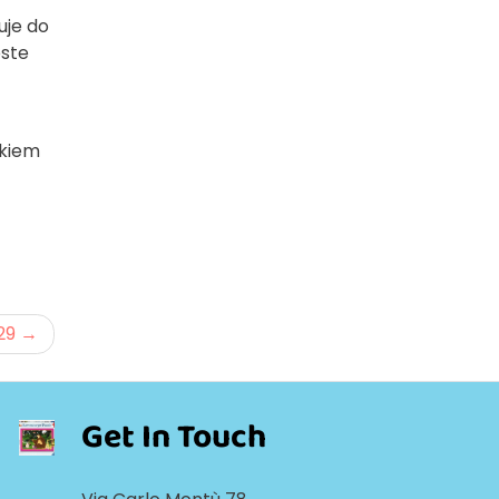
uje do
oste
okiem
29
Get In Touch