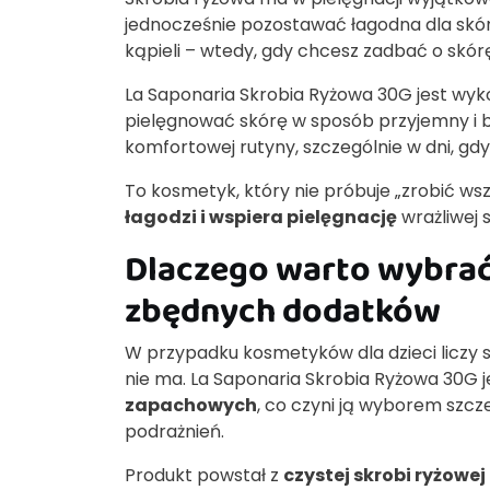
jednocześnie pozostawać łagodna dla skór
kąpieli – wtedy, gdy chcesz zadbać o sk
La Saponaria Skrobia Ryżowa 30G jest wy
pielęgnować skórę w sposób przyjemny i be
komfortowej rutyny, szczególnie w dni, gd
To kosmetyk, który nie próbuje „zrobić wsz
łagodzi i wspiera pielęgnację
wrażliwej 
Dlaczego warto wybrać 
zbędnych dodatków
W przypadku kosmetyków dla dzieci liczy się
nie ma. La Saponaria Skrobia Ryżowa 30G 
zapachowych
, co czyni ją wyborem szcz
podrażnień.
Produkt powstał z
czystej skrobi ryżowej