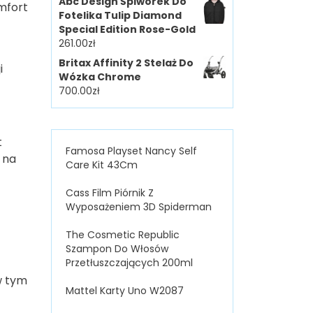
Abc Design Śpiworek Do
mfort
Fotelika Tulip Diamond
Special Edition Rose-Gold
261.00
zł
Britax Affinity 2 Stelaż Do
i
Wózka Chrome
700.00
zł
t
Famosa Playset Nancy Self
 na
Care Kit 43Cm
Cass Film Piórnik Z
Wyposażeniem 3D Spiderman
The Cosmetic Republic
Szampon Do Włosów
Przetłuszczających 200ml
w tym
Mattel Karty Uno W2087