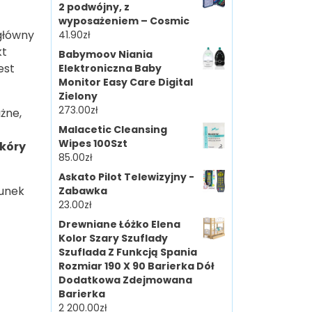
2 podwójny, z
wyposażeniem – Cosmic
 główny
41.90
zł
kt
Babymoov Niania
est
Elektroniczna Baby
Monitor Easy Care Digital
Zielony
273.00
zł
ażne,
Malacetic Cleansing
Wipes 100Szt
skóry
85.00
zł
Askato Pilot Telewizyjny -
runek
Zabawka
23.00
zł
Drewniane Łóżko Elena
Kolor Szary Szuflady
Szuflada Z Funkcją Spania
Rozmiar 190 X 90 Barierka Dół
Dodatkowa Zdejmowana
Barierka
2 200.00
zł