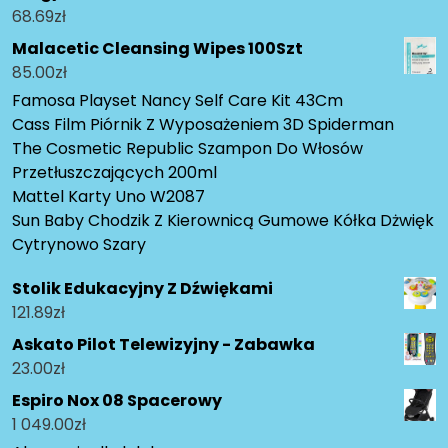
68.69
zł
Malacetic Cleansing Wipes 100Szt
85.00
zł
Famosa Playset Nancy Self Care Kit 43Cm
Cass Film Piórnik Z Wyposażeniem 3D Spiderman
The Cosmetic Republic Szampon Do Włosów
Przetłuszczających 200ml
Mattel Karty Uno W2087
Sun Baby Chodzik Z Kierownicą Gumowe Kółka Dżwięk
Cytrynowo Szary
Stolik Edukacyjny Z Dźwiękami
121.89
zł
Askato Pilot Telewizyjny - Zabawka
23.00
zł
Espiro Nox 08 Spacerowy
1 049.00
zł