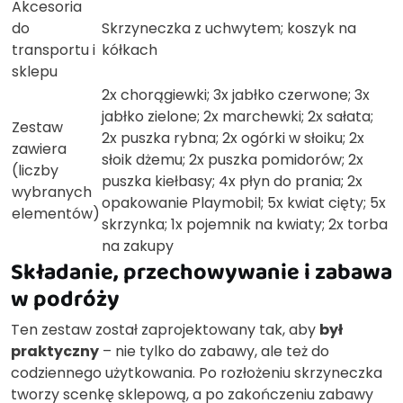
Akcesoria
do
Skrzyneczka z uchwytem; koszyk na
transportu i
kółkach
sklepu
2x chorągiewki; 3x jabłko czerwone; 3x
jabłko zielone; 2x marchewki; 2x sałata;
Zestaw
2x puszka rybna; 2x ogórki w słoiku; 2x
zawiera
słoik dżemu; 2x puszka pomidorów; 2x
(liczby
puszka kiełbasy; 4x płyn do prania; 2x
wybranych
opakowanie Playmobil; 5x kwiat cięty; 5x
elementów)
skrzynka; 1x pojemnik na kwiaty; 2x torba
na zakupy
Składanie, przechowywanie i zabawa
w podróży
Ten zestaw został zaprojektowany tak, aby
był
praktyczny
– nie tylko do zabawy, ale też do
codziennego użytkowania. Po rozłożeniu skrzyneczka
tworzy scenkę sklepową, a po zakończeniu zabawy