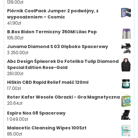
139.00
zł
Piórnik CoolPack Jumper 2 podwójny, z
wyposażeniem – Cosmic
41.90
zł
B.Box Bidon Termiczny 350Ml Lilac Pop
105.00
zł
Junama Diamond S 03 Głęboko Spacerowy
3 250.00
zł
Abc Design Śpiworek Do Fotelika Tulip Diamond
Special Edition Rose-Gold
261.00
zł
HiSkin CBD Rapid Relief maść 120ml
17.00
zł
Roter Kafer Wesołe Obrazki - Gra Magnetyczna
20.64
zł
Espiro Nox 08 Spacerowy
1 049.00
zł
Malacetic Cleansing Wipes 100Szt
85.00
zł