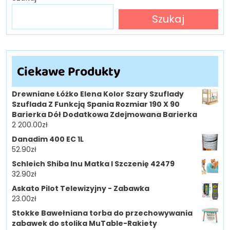
Szukaj
Ciekawe Produkty
Drewniane Łóżko Elena Kolor Szary Szuflady
Szuflada Z Funkcją Spania Rozmiar 190 X 90
Barierka Dół Dodatkowa Zdejmowana Barierka
2 200.00
zł
Danadim 400 EC 1L
52.90
zł
Schleich Shiba Inu Matka I Szczenię 42479
32.90
zł
Askato Pilot Telewizyjny - Zabawka
23.00
zł
Stokke Bawełniana torba do przechowywania
zabawek do stolika MuTable-Rakiety