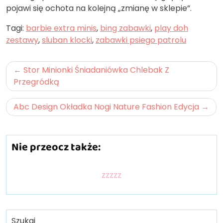
pojawi się ochota na kolejną „zmianę w sklepie”.
Tagi:
barbie extra minis
,
bing zabawki
,
play doh
zestawy
,
sluban klocki
,
zabawki psiego patrolu
Nawigacja
Stor Minionki Śniadaniówka Chlebak Z
wpisu
Przegródką
Abc Design Okładka Nogi Nature Fashion Edycja
Nie przeocz także:
zzzzz
Szukaj