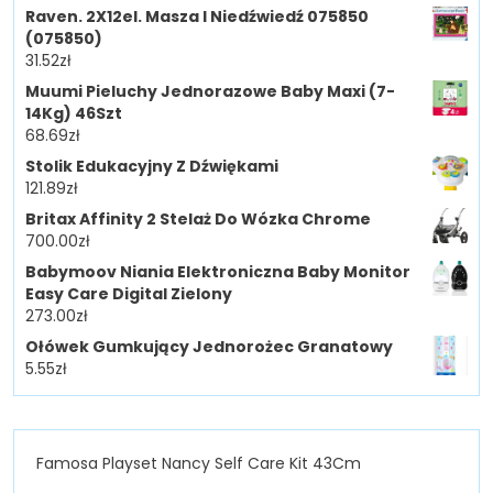
Raven. 2X12el. Masza I Niedźwiedź 075850
(075850)
31.52
zł
Muumi Pieluchy Jednorazowe Baby Maxi (7-
14Kg) 46Szt
68.69
zł
Stolik Edukacyjny Z Dźwiękami
121.89
zł
Britax Affinity 2 Stelaż Do Wózka Chrome
700.00
zł
Babymoov Niania Elektroniczna Baby Monitor
Easy Care Digital Zielony
273.00
zł
Ołówek Gumkujący Jednorożec Granatowy
5.55
zł
Famosa Playset Nancy Self Care Kit 43Cm