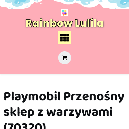
Skip
to
content
Rainbow Lulila
Playmobil Przenośny
sklep z warzywami
(70320)