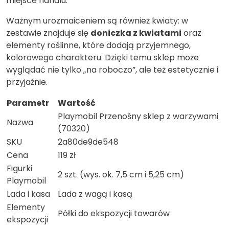
miejsce handlu.
Ważnym urozmaiceniem są również kwiaty: w
zestawie znajduje się
doniczka z kwiatami
oraz
elementy roślinne, które dodają przyjemnego,
kolorowego charakteru. Dzięki temu sklep może
wyglądać nie tylko „na roboczo”, ale też estetycznie i
przyjaźnie.
Parametr
Wartość
Playmobil Przenośny sklep z warzywami
Nazwa
(70320)
SKU
2a80de9de548
Cena
119 zł
Figurki
2 szt. (wys. ok. 7,5 cm i 5,25 cm)
Playmobil
Lada i kasa
Lada z wagą i kasą
Elementy
Półki do ekspozycji towarów
ekspozycji