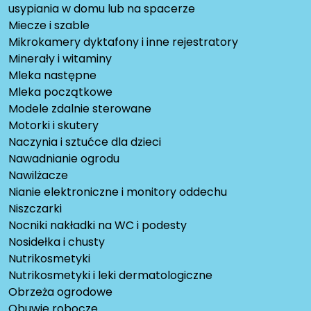
usypiania w domu lub na spacerze
Miecze i szable
Mikrokamery dyktafony i inne rejestratory
Minerały i witaminy
Mleka następne
Mleka początkowe
Modele zdalnie sterowane
Motorki i skutery
Naczynia i sztućce dla dzieci
Nawadnianie ogrodu
Nawilżacze
Nianie elektroniczne i monitory oddechu
Niszczarki
Nocniki nakładki na WC i podesty
Nosidełka i chusty
Nutrikosmetyki
Nutrikosmetyki i leki dermatologiczne
Obrzeża ogrodowe
Obuwie robocze