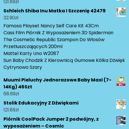
121.89
zł
Schleich Shiba Inu Matka I Szczenię 42479
32.90
zł
Famosa Playset Nancy Self Care Kit 43Cm
Cass Film Piórnik Z Wyposażeniem 3D Spiderman
The Cosmetic Republic Szampon Do Włosów
Przetłuszczających 200ml
Mattel Karty Uno W2087
Sun Baby Chodzik Z Kierownicą Gumowe Kółka Dżwięk
Cytrynowo Szary
Muumi Pieluchy Jednorazowe Baby Maxi (7-
14Kg) 46Szt
68.69
zł
Stolik Edukacyjny Z Dźwiękami
121.89
zł
Piórnik CoolPack Jumper 2 podwójny, z
wyposażeniem – Cosmic