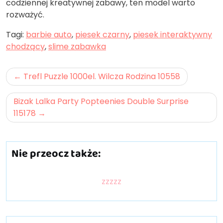
codziennej kreatywnej zabawy, ten model warto
rozważyć.
Tagi:
barbie auto
,
piesek czarny
,
piesek interaktywny
chodzący
,
slime zabawka
Nawigacja
Trefl Puzzle 1000el. Wilcza Rodzina 10558
wpisu
Bizak Lalka Party Popteenies Double Surprise
115178
Nie przeocz także:
zzzzz