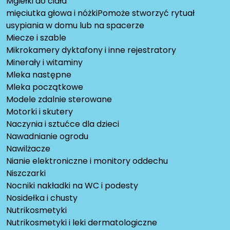
Mgiełki do ciała
mięciutka głowa i nóżkiPomoże stworzyć rytuał
usypiania w domu lub na spacerze
Miecze i szable
Mikrokamery dyktafony i inne rejestratory
Minerały i witaminy
Mleka następne
Mleka początkowe
Modele zdalnie sterowane
Motorki i skutery
Naczynia i sztućce dla dzieci
Nawadnianie ogrodu
Nawilżacze
Nianie elektroniczne i monitory oddechu
Niszczarki
Nocniki nakładki na WC i podesty
Nosidełka i chusty
Nutrikosmetyki
Nutrikosmetyki i leki dermatologiczne