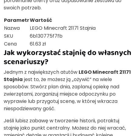
porównanie oferty oraz dopasowanie zestawu do
swoich potrzeb.
Parametr
Wartość
Nazwa
LEGO Minecraft 21171 Stajnia
SKU
6b130775f7fb
Cena
61.63 zł
Jak wykorzystać stajnię do własnych
scenariuszy?
Jednym z największych atutów
LEGO Minecraft 21171
Stajnia
jest to, że możesz ją „ożywić” na wiele
sposobów. Stwórz plan dnia, zaplanuj opiekę nad
zwierzętami, zorganizuj miejsce odpoczynku po
wyprawie lub przygotuj scenę, w której wkracza
niespodziewany gość.
Jeśli lubisz zabawę w tworzenie historii, potraktuj
stajnię jako punkt centralny. Możesz do niej wracać,
zmieniać detale w aranżacji i budować kolejne