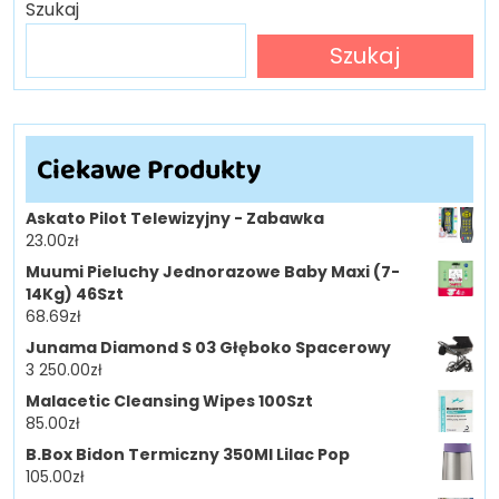
Szukaj
Szukaj
Ciekawe Produkty
Askato Pilot Telewizyjny - Zabawka
23.00
zł
Muumi Pieluchy Jednorazowe Baby Maxi (7-
14Kg) 46Szt
68.69
zł
Junama Diamond S 03 Głęboko Spacerowy
3 250.00
zł
Malacetic Cleansing Wipes 100Szt
85.00
zł
B.Box Bidon Termiczny 350Ml Lilac Pop
105.00
zł