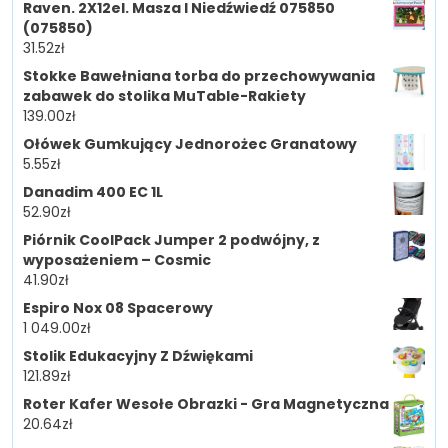
Raven. 2X12el. Masza I Niedźwiedź 075850
(075850)
31.52
zł
Stokke Bawełniana torba do przechowywania
zabawek do stolika MuTable-Rakiety
139.00
zł
Ołówek Gumkujący Jednorożec Granatowy
5.55
zł
Danadim 400 EC 1L
52.90
zł
Piórnik CoolPack Jumper 2 podwójny, z
wyposażeniem – Cosmic
41.90
zł
Espiro Nox 08 Spacerowy
1 049.00
zł
Stolik Edukacyjny Z Dźwiękami
121.89
zł
Roter Kafer Wesołe Obrazki - Gra Magnetyczna
20.64
zł