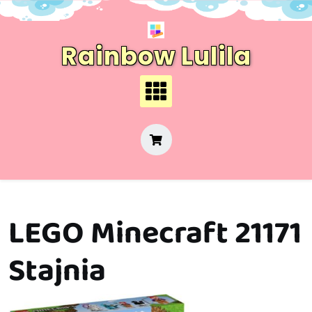
Skip
to
content
Rainbow Lulila
LEGO Minecraft 21171
Stajnia