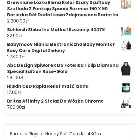
Drewniane Łóżko Elena Kolor Szary Szuflady
Szuflada Z Funkcją Spania Rozmiar 190 X 90
Barierka Dół Dodatkowa Zdejmowana Barierka
2 200.00
zł
Schleich Shiba Inu Matka I Szczenię 42479
32.90
zł
Babymoov Niania Elektroniczna Baby Monitor
Easy Care Digital Zielony
273.00
zł
Abc Design Śpiworek Do Fotelika Tulip Diamond
Special Edition Rose-Gold
261.00
zł
HiSkin CBD Rapid Relief maść 120ml
17.00
zł
Britax Affinity 2 Stelaż Do Wózka Chrome
700.00
zł
Famosa Playset Nancy Self Care Kit 43Cm