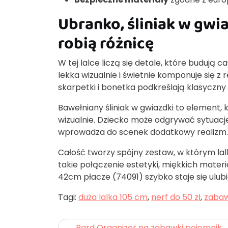
Ubranko, śliniak w gwia
robią różnicę
W tej lalce liczą się detale, które budują 
lekka wizualnie i świetnie komponuje się z 
skarpetki i bonetka podkreślają klasyczny s
Bawełniany śliniak w gwiazdki to element, 
wizualnie. Dziecko może odgrywać sytuacje „
wprowadza do scenek dodatkowy realizm.
Całość tworzy spójny zestaw, w którym la
takie połączenie estetyki, miękkich materia
42cm płacze (74091) szybko staje się ulub
Tagi:
duża lalka 105 cm
,
nerf do 50 zł
,
zabaw
Nawigacja
Bard Organizer na zabawki pojemnik