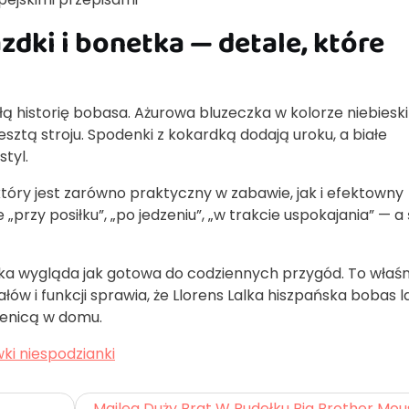
zdki i bonetka — detale, które
całą historię bobasa. Ażurowa bluzeczka w kolorze niebiesk
resztą stroju. Spodenki z kokardką dodają uroku, a białe
tyl.
który jest zarówno praktyczny w zabawie, jak i efektowny
przy posiłku”, „po jedzeniu”, „w trakcie uspokajania” — a ś
lka wygląda jak gotowa do codziennych przygód. To właśn
łów i funkcji sprawia, że Llorens Lalka hiszpańska bobas l
ienicą w domu.
ki niespodzianki
Maileg Duży Brat W Pudełku Big Brother Mou