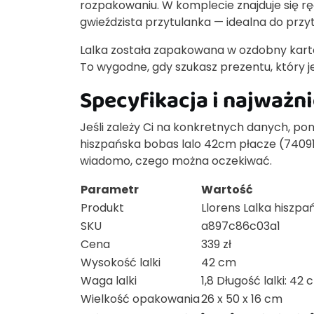
rozpakowaniu. W komplecie znajduje się r
gwieździsta przytulanka — idealna do przytu
Lalka została zapakowana w ozdobny kart
To wygodne, gdy szukasz prezentu, który j
Specyfikacja i najważn
Jeśli zależy Ci na konkretnych danych, pon
hiszpańska bobas lalo 42cm płacze (74091
wiadomo, czego można oczekiwać.
Parametr
Wartość
Produkt
Llorens Lalka hiszp
SKU
a897c86c03a1
Cena
339 zł
Wysokość lalki
42 cm
Waga lalki
1,8 Długość lalki: 42
Wielkość opakowania
26 x 50 x 16 cm