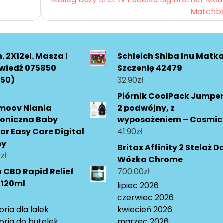
Matchb
. 2X12el. Masza I
Schleich Shiba Inu Matka
wiedź 075850
Szczenię 42479
850)
32.90
zł
Piórnik CoolPack Jumpe
moov Niania
2 podwójny, z
roniczna Baby
wyposażeniem – Cosmic
or Easy Care Digital
41.90
zł
ny
Britax Affinity 2 Stelaż D
0
zł
Wózka Chrome
n CBD Rapid Relief
700.00
zł
 120ml
lipiec 2026
ł
czerwiec 2026
ria dla lalek
kwiecień 2026
oria do butelek
marzec 2026