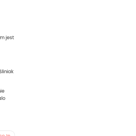
im jest
liniak
ie
alo
se In