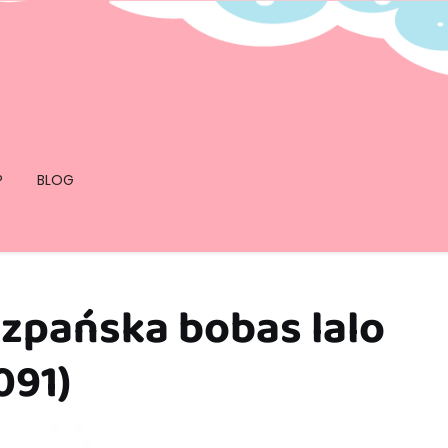
P
BLOG
szpańska bobas lalo
091)