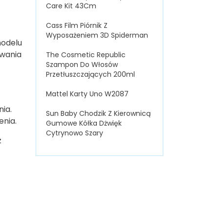
Care Kit 43Cm
Cass Film Piórnik Z
Wyposażeniem 3D Spiderman
modelu
zwania
The Cosmetic Republic
Szampon Do Włosów
Przetłuszczających 200ml
Mattel Karty Uno W2087
ia.
Sun Baby Chodzik Z Kierownicą
enia.
Gumowe Kółka Dżwięk
Cytrynowo Szary
z