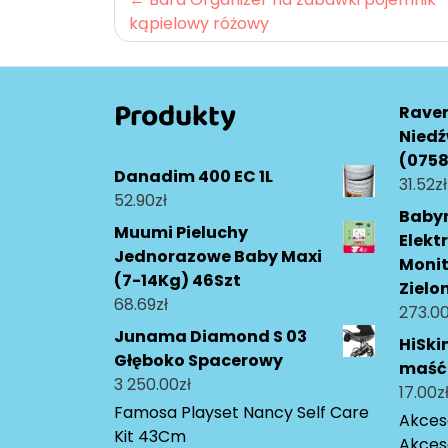
kąpielowy różowy
wpisu
Produkty
Raven
Niedź
(075
Danadim 400 EC 1L
31.52
zł
52.90
zł
Baby
Muumi Pieluchy
Elekt
Jednorazowe Baby Maxi
Monit
(7-14Kg) 46Szt
Zielo
68.69
zł
273.0
Junama Diamond S 03
HiSki
Głęboko Spacerowy
maść
3 250.00
zł
17.00
z
Famosa Playset Nancy Self Care
Akceso
Kit 43Cm
Akces