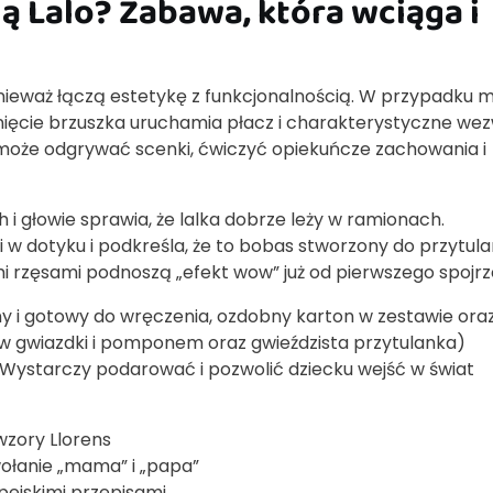
ią Lalo? Zabawa, która wciąga i
ponieważ łączą estetykę z funkcjonalnością. W przypadku 
nięcie brzuszka uruchamia płacz i charakterystyczne we
może odgrywać scenki, ćwiczyć opiekuńcze zachowania i
 i głowie sprawia, że lalka dobrze leży w ramionach.
w dotyku i podkreśla, że to bobas stworzony do przytulan
imi rzęsami podnoszą „efekt wow” już od pierwszego spojrz
tny i gotowy do wręczenia, ozdobny karton w zestawie ora
w gwiazdki i pomponem oraz gwieździsta przytulanka)
. Wystarczy podarować i pozwolić dziecku wejść w świat
wzory Llorens
wołanie „mama” i „papa”
pejskimi przepisami