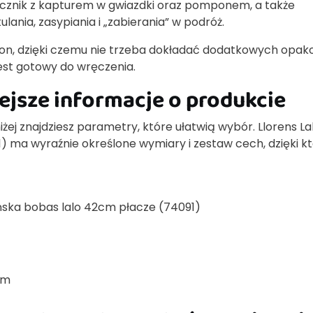
ęcznik z kapturem w gwiazdki oraz pomponem, a także
lania, zasypiania i „zabierania” w podróż.
on, dzięki czemu nie trzeba dokładać dodatkowych opak
est gotowy do wręczenia.
iejsze informacje o produkcie
iżej znajdziesz parametry, które ułatwią wybór. Llorens La
) ma wyraźnie określone wymiary i zestaw cech, dzięki k
ańska bobas lalo 42cm płacze (74091)
 cm