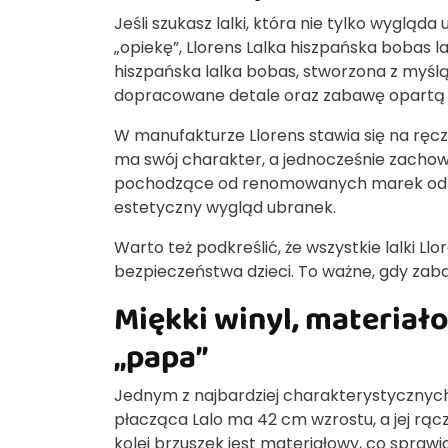
Jeśli szukasz lalki, która nie tylko wyglą
„opiekę”, Llorens Lalka hiszpańska bobas l
hiszpańska lalka bobas, stworzona z myślą 
dopracowane detale oraz zabawę opartą n
W manufakturze Llorens stawia się na ręcz
ma swój charakter, a jednocześnie zachow
pochodzące od renomowanych marek odzież
estetyczny wygląd ubranek.
Warto też podkreślić, że wszystkie lalki L
bezpieczeństwa dzieci. To ważne, gdy za
Miękki winyl, materiał
„papa”
Jednym z najbardziej charakterystycznych el
płacząca Lalo ma 42 cm wzrostu, a jej rącz
kolei brzuszek jest materiałowy, co sprawia