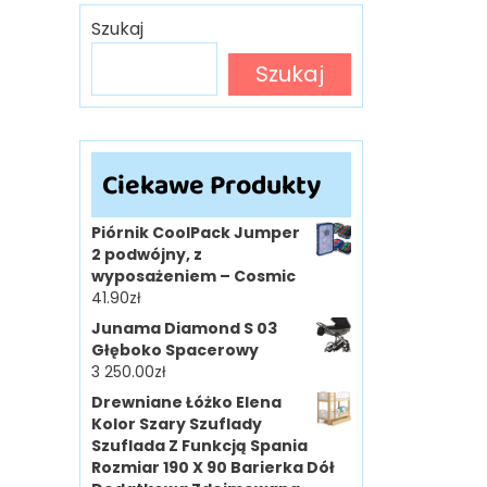
Szukaj
Szukaj
Ciekawe Produkty
Piórnik CoolPack Jumper
2 podwójny, z
wyposażeniem – Cosmic
41.90
zł
Junama Diamond S 03
Głęboko Spacerowy
3 250.00
zł
Drewniane Łóżko Elena
Kolor Szary Szuflady
Szuflada Z Funkcją Spania
Rozmiar 190 X 90 Barierka Dół