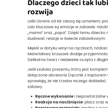
Dlaczego dzieci tak lub
rozwija
Lalki Llorens od lat cieszą się uznaniem, 
Lalo kluczowe są emocje w zabawie: naciś
„mama” oraz „papa”. Dzięki temu dziecko 
budować relacje w świecie zabawkowym.
Miękki w dotyku winyl na rączkach, nóżkach
Materiałowy brzuszek dodaje przyjemności 
Delikatna twarz i niebieskie oczęta z dług
Jeśli szukasz prezentu, który jest komple
dołączone akcesoria (ręcznik z kapturem 
sprawiają, że nie trzeba niczego dokładać
zabawy.
Ręczne wykonanie
i niepowtarzalne 
Reakcja na naciśnięcie
: płacz oraz 
Bezpieczne materiały
zgodne z euro