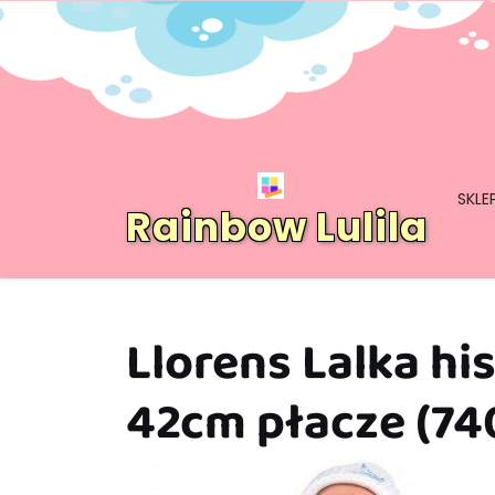
Skip
to
content
SKLE
Rainbow Lulila
Llorens Lalka hi
42cm płacze (74