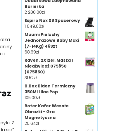
Dodatkowa Zdejmowana
Barierka
2 200.00
zł
Espiro Nox 08 Spacerowy
1 049.00
zł
Muumi Pieluchy
lalka
Jednorazowe Baby Maxi
kaniny
(7-14Kg) 46Szt
68.69
zł
 i
Raven. 2X12el. Masza I
Niedźwiedź 075850
(075850)
31.52
zł
B.Box Bidon Termiczny
raz
350Ml Lilac Pop
105.00
zł
Roter Kafer Wesołe
Obrazki - Gra
Magnetyczna
nylu. Z
20.64
zł
da się”