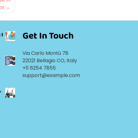
ox
Get In Touch
 I
Via Carlo Montù 78
r
22021 Bellagio CO, Italy
+11 6254 7855
support@example.com
o