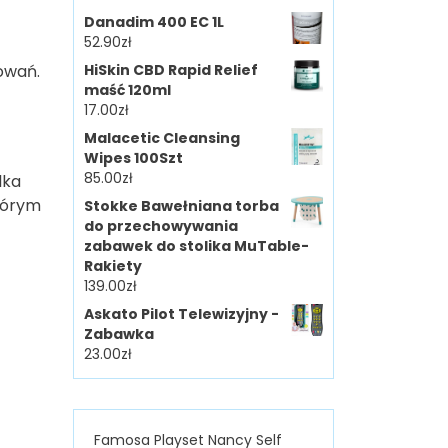
Danadim 400 EC 1L
52.90
zł
owań.
HiSkin CBD Rapid Relief
maść 120ml
17.00
zł
Malacetic Cleansing
Wipes 100Szt
85.00
zł
lka
tórym
Stokke Bawełniana torba
do przechowywania
zabawek do stolika MuTable-
Rakiety
139.00
zł
Askato Pilot Telewizyjny -
Zabawka
23.00
zł
Famosa Playset Nancy Self