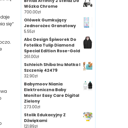
Britax Affinity 2 Stelaż Do
Wózka Chrome
700.00
zł
odaje
Ołówek Gumkujący
ia się”
Jednorożec Granatowy
5.55
zł
Abc Design Śpiworek Do
oczo.
Fotelika Tulip Diamond
e
Special Edition Rose-Gold
261.00
zł
Schleich Shiba Inu Matka I
Szczenię 42479
32.90
zł
Babymoov Niania
Elektroniczna Baby
owa
Monitor Easy Care Digital
o
Zielony
273.00
zł
Stolik Edukacyjny Z
Dźwiękami
o
121.89
zł