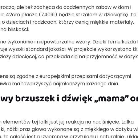
da uroczo, ale też zachęca do codziennych zabaw w dom i
alo 42cm płacze (74091) będzie strzałem w dziesiątkę. To
o dzieciach i rodzicach, którzy cenią miękkie materiały,
a bliskości.
ne wykonanie i niepowtarzalne wzory. Dzięki temu każda 
uje wysoki standard jakości. W projekcie wykorzystano t
y dziecięcej, co przekłada się na przyjemność w dotyku
lorens są zgodne z europejskimi przepisami dotyczącymi
bawka ma towarzyszyć najmłodszym każdego dnia.
owy brzuszek i dźwięk „mama” o
ementów tej lalki jest jej reakcja na naciśnięcie. Lalka
ki, nóżki oraz głowa wykonane są z miękkiego w dotyku wi
, że całość jest przyjemna w przytulaniu i naturalnie „ukła