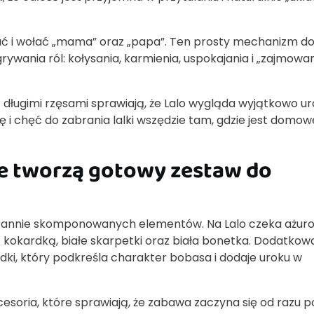
akać i wołać „mama” oraz „papa”. Ten prosty mechanizm d
ywania ról: kołysania, karmienia, uspokajania i „zajmowan
 z długimi rzęsami sprawiają, że Lalo wygląda wyjątkowo ur
ę i chęć do zabrania lalki wszędzie tam, gdzie jest domow
re tworzą gotowy zestaw do
starannie skomponowanych elementów. Na Lalo czeka ażur
z kokardką, białe skarpetki oraz biała bonetka. Dodatkow
zdki, który podkreśla charakter bobasa i dodaje uroku w
soria, które sprawiają, że zabawa zaczyna się od razu p