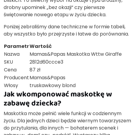
bliskich. To świetny wybór na okazje typu urodziny,
drobny upominek „bez okazji” czy pierwsze
świętowanie nowego etapu w życiu dziecka.
Poniżej zebraliśmy dane techniczne w formie tabeli,
aby wszystko było przejrzyste i łatwe do porównania.
Parametr
Wartość
Nazwa
Mamas&Papas Maskotka Wttw Giraffe
SKU
2812d60ccce3
Cena
87 zł
Producent
Mamas&Papas
Włosy
truskawkowy blond
Jak wkomponować maskotkę w
zabawę dziecka?
Maskotka może pełnić wiele funkcji w codziennym
życiu. Dla jednych dzieci będzie wiernym towarzyszem
do przytulania, dla innych — bohaterem scenek i