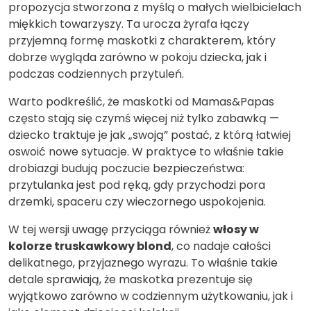
propozycja stworzona z myślą o małych wielbicielach
miękkich towarzyszy. Ta urocza żyrafa łączy
przyjemną formę maskotki z charakterem, który
dobrze wygląda zarówno w pokoju dziecka, jak i
podczas codziennych przytuleń.
Warto podkreślić, że maskotki od Mamas&Papas
często stają się czymś więcej niż tylko zabawką —
dziecko traktuje je jak „swoją” postać, z którą łatwiej
oswoić nowe sytuacje. W praktyce to właśnie takie
drobiazgi budują poczucie bezpieczeństwa:
przytulanka jest pod ręką, gdy przychodzi pora
drzemki, spaceru czy wieczornego uspokojenia.
W tej wersji uwagę przyciąga również
włosy w
kolorze truskawkowy blond
, co nadaje całości
delikatnego, przyjaznego wyrazu. To właśnie takie
detale sprawiają, że maskotka prezentuje się
wyjątkowo zarówno w codziennym użytkowaniu, jak i