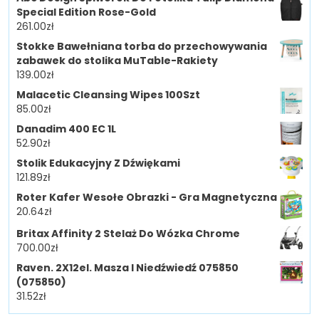
Special Edition Rose-Gold
261.00
zł
Stokke Bawełniana torba do przechowywania
zabawek do stolika MuTable-Rakiety
139.00
zł
Malacetic Cleansing Wipes 100Szt
85.00
zł
Danadim 400 EC 1L
52.90
zł
Stolik Edukacyjny Z Dźwiękami
121.89
zł
Roter Kafer Wesołe Obrazki - Gra Magnetyczna
20.64
zł
Britax Affinity 2 Stelaż Do Wózka Chrome
700.00
zł
Raven. 2X12el. Masza I Niedźwiedź 075850
(075850)
31.52
zł