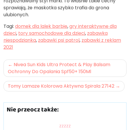
rozpoznawalny styl marki. To właśnie takie cechy
sprawiają, że maskotka szybko trafia do grona
ulubionych.
Tagi:
domek dla lalek barbie
,
gry interaktywne dla
dzieci
,
tory samochodowe dla dzieci
,
zabawka
niespodzianka
,
zabawki psi patrol
,
zabawki z reklam
2021
Nawigacja
Nivea Sun Kids Ultra Protect & Play Balsam
wpisu
Ochronny Do Opalania Spf50+ 150Ml
Tomy Lamaze Kolorowa Aktywna Spirala 27142
Nie przeocz także:
zzzzz