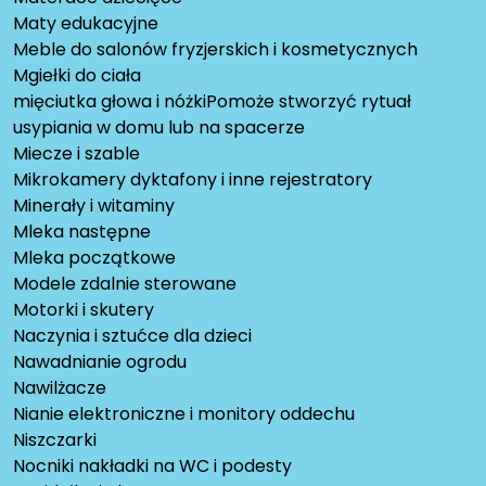
Maty edukacyjne
Meble do salonów fryzjerskich i kosmetycznych
Mgiełki do ciała
mięciutka głowa i nóżkiPomoże stworzyć rytuał
usypiania w domu lub na spacerze
Miecze i szable
Mikrokamery dyktafony i inne rejestratory
Minerały i witaminy
Mleka następne
Mleka początkowe
Modele zdalnie sterowane
Motorki i skutery
Naczynia i sztućce dla dzieci
Nawadnianie ogrodu
Nawilżacze
Nianie elektroniczne i monitory oddechu
Niszczarki
Nocniki nakładki na WC i podesty