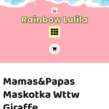
Skip
to
content
Rainbow Lulila
Mamas&Papas
Maskotka Wttw
Giraffe