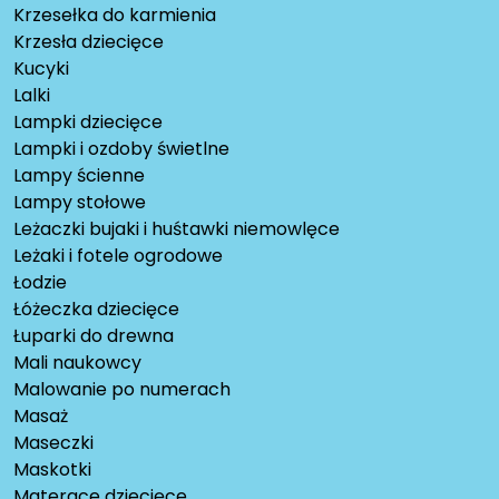
Krzesełka do karmienia
Krzesła dziecięce
Kucyki
Lalki
Lampki dziecięce
Lampki i ozdoby świetlne
Lampy ścienne
Lampy stołowe
Leżaczki bujaki i huśtawki niemowlęce
Leżaki i fotele ogrodowe
Łodzie
Łóżeczka dziecięce
Łuparki do drewna
Mali naukowcy
Malowanie po numerach
Masaż
Maseczki
Maskotki
Materace dziecięce