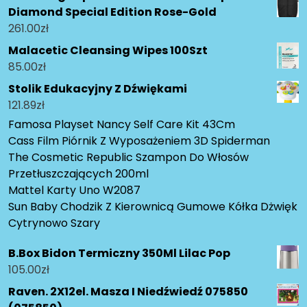
Diamond Special Edition Rose-Gold
261.00
zł
Malacetic Cleansing Wipes 100Szt
85.00
zł
Stolik Edukacyjny Z Dźwiękami
121.89
zł
Famosa Playset Nancy Self Care Kit 43Cm
Cass Film Piórnik Z Wyposażeniem 3D Spiderman
The Cosmetic Republic Szampon Do Włosów
Przetłuszczających 200ml
Mattel Karty Uno W2087
Sun Baby Chodzik Z Kierownicą Gumowe Kółka Dżwięk
Cytrynowo Szary
B.Box Bidon Termiczny 350Ml Lilac Pop
105.00
zł
Raven. 2X12el. Masza I Niedźwiedź 075850