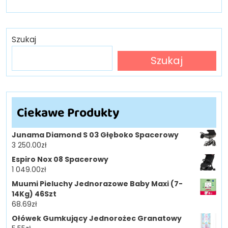
Szukaj
Szukaj
Ciekawe Produkty
Junama Diamond S 03 Głęboko Spacerowy
3 250.00
zł
Espiro Nox 08 Spacerowy
1 049.00
zł
Muumi Pieluchy Jednorazowe Baby Maxi (7-
14Kg) 46Szt
68.69
zł
Ołówek Gumkujący Jednorożec Granatowy