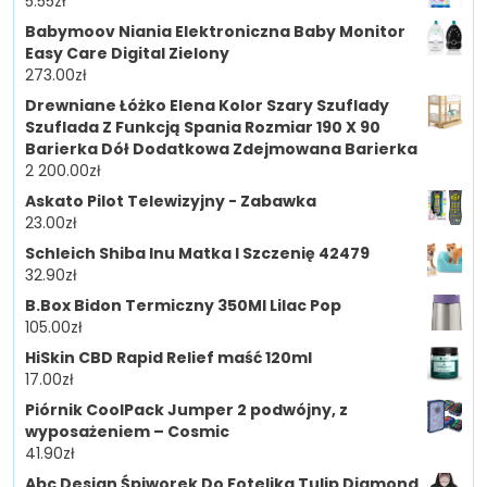
5.55
zł
Babymoov Niania Elektroniczna Baby Monitor
Easy Care Digital Zielony
273.00
zł
Drewniane Łóżko Elena Kolor Szary Szuflady
Szuflada Z Funkcją Spania Rozmiar 190 X 90
Barierka Dół Dodatkowa Zdejmowana Barierka
2 200.00
zł
Askato Pilot Telewizyjny - Zabawka
23.00
zł
Schleich Shiba Inu Matka I Szczenię 42479
32.90
zł
B.Box Bidon Termiczny 350Ml Lilac Pop
105.00
zł
HiSkin CBD Rapid Relief maść 120ml
17.00
zł
Piórnik CoolPack Jumper 2 podwójny, z
wyposażeniem – Cosmic
41.90
zł
Abc Design Śpiworek Do Fotelika Tulip Diamond