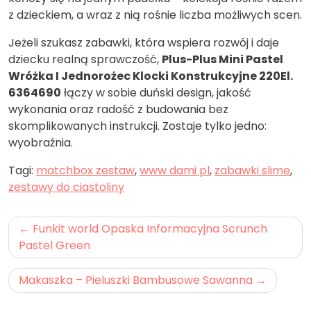
z dzieckiem, a wraz z nią rośnie liczba możliwych scen.
Jeżeli szukasz zabawki, która wspiera rozwój i daje
dziecku realną sprawczość,
Plus-Plus Mini Pastel
Wróżka I Jednorożec Klocki Konstrukcyjne 220El.
6364690
łączy w sobie duński design, jakość
wykonania oraz radość z budowania bez
skomplikowanych instrukcji. Zostaje tylko jedno:
wyobraźnia.
Tagi:
matchbox zestaw
,
www dami pl
,
zabawki slime
,
zestawy do ciastoliny
Nawigacja
Funkit world Opaska Informacyjna Scrunch
wpisu
Pastel Green
Makaszka – Pieluszki Bambusowe Sawanna