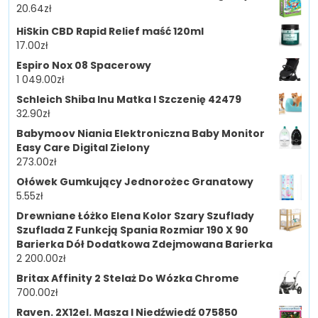
20.64
zł
HiSkin CBD Rapid Relief maść 120ml
17.00
zł
Espiro Nox 08 Spacerowy
1 049.00
zł
Schleich Shiba Inu Matka I Szczenię 42479
32.90
zł
Babymoov Niania Elektroniczna Baby Monitor
Easy Care Digital Zielony
273.00
zł
Ołówek Gumkujący Jednorożec Granatowy
5.55
zł
Drewniane Łóżko Elena Kolor Szary Szuflady
Szuflada Z Funkcją Spania Rozmiar 190 X 90
Barierka Dół Dodatkowa Zdejmowana Barierka
2 200.00
zł
Britax Affinity 2 Stelaż Do Wózka Chrome
700.00
zł
Raven. 2X12el. Masza I Niedźwiedź 075850