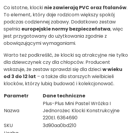
Co istotne, klocki
nie zawierają PVC oraz ftalanów
.
To element, który daje rodzicom większy spokój
podczas codziennej zabawy. Dodatkowo zestaw
spełnia
europejskie normy bezpieczeństwa
, więc
jest przygotowany do użytkowania zgodnie z
obowiązującymi wymaganiami.
Warto też podkreślić, że klocki są atrakcyjne nie tylko
dla dziewczynek czy dla chłopców. Producent
wskazuje, że zestaw sprawdzi się dla dzieci
w wieku
od 3 do 12 lat
– a także dla starszych wielbicieli
klocków, którzy lubią budować i kolekcjonować.
Parametr
Dane techniczne
Plus-Plus Mini Pastel Wróżka I
Nazwa
Jednorożec Klocki Konstrukcyjne
220El. 6364690
SKU
3d90aa0bd210