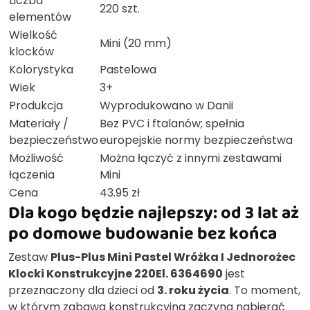
Liczba
220 szt.
elementów
Wielkość
Mini (20 mm)
klocków
Kolorystyka
Pastelowa
Wiek
3+
Produkcja
Wyprodukowano w Danii
Materiały /
Bez PVC i ftalanów; spełnia
bezpieczeństwo
europejskie normy bezpieczeństwa
Możliwość
Można łączyć z innymi zestawami
łączenia
Mini
Cena
43.95 zł
Dla kogo będzie najlepszy: od 3 lat aż
po domowe budowanie bez końca
Zestaw
Plus-Plus Mini Pastel Wróżka I Jednorożec
Klocki Konstrukcyjne 220El. 6364690
jest
przeznaczony dla dzieci od
3. roku życia
. To moment,
w którym zabawa konstrukcyjna zaczyna nabierać