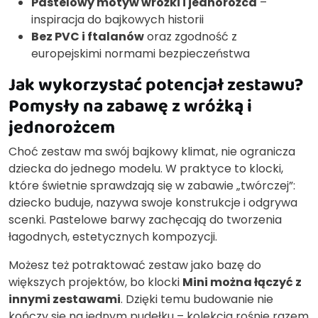
Pastelowy motyw wróżki i jednorożca
–
inspiracja do bajkowych historii
Bez PVC i ftalanów
oraz zgodność z
europejskimi normami bezpieczeństwa
Jak wykorzystać potencjał zestawu?
Pomysły na zabawę z wróżką i
jednorożcem
Choć zestaw ma swój bajkowy klimat, nie ogranicza
dziecka do jednego modelu. W praktyce to klocki,
które świetnie sprawdzają się w zabawie „twórczej”:
dziecko buduje, nazywa swoje konstrukcje i odgrywa
scenki. Pastelowe barwy zachęcają do tworzenia
łagodnych, estetycznych kompozycji.
Możesz też potraktować zestaw jako bazę do
większych projektów, bo klocki
Mini można łączyć z
innymi zestawami
. Dzięki temu budowanie nie
kończy się na jednym pudełku – kolekcja rośnie razem