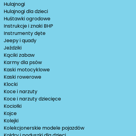
Hulajnogi
Hulajnogi dla dzieci
Huśtawki ogrodowe
Instrukcje i znaki BHP
Instrumenty dęte
Jeepy i quady
Jeździki
Kąciki zabaw
Karmy dla psów
Kaski motocyklowe
Kaski rowerowe
Klocki
Koce i narzuty
Koce i narzuty dziecięce
Kociołki
Kojce
Kolejki
Kolekcjonerskie modele pojazdów
Kołdry i poduszki dla dzieci