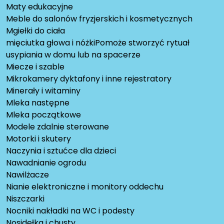
Maty edukacyjne
Meble do salonów fryzjerskich i kosmetycznych
Mgiełki do ciała
mięciutka głowa i nóżkiPomoże stworzyć rytuał
usypiania w domu lub na spacerze
Miecze i szable
Mikrokamery dyktafony i inne rejestratory
Minerały i witaminy
Mleka następne
Mleka początkowe
Modele zdalnie sterowane
Motorki i skutery
Naczynia i sztućce dla dzieci
Nawadnianie ogrodu
Nawilżacze
Nianie elektroniczne i monitory oddechu
Niszczarki
Nocniki nakładki na WC i podesty
Nosidełka i chusty