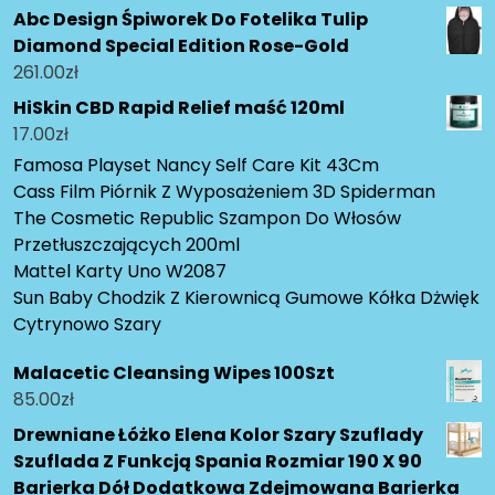
Abc Design Śpiworek Do Fotelika Tulip
Diamond Special Edition Rose-Gold
261.00
zł
HiSkin CBD Rapid Relief maść 120ml
17.00
zł
Famosa Playset Nancy Self Care Kit 43Cm
Cass Film Piórnik Z Wyposażeniem 3D Spiderman
The Cosmetic Republic Szampon Do Włosów
Przetłuszczających 200ml
Mattel Karty Uno W2087
Sun Baby Chodzik Z Kierownicą Gumowe Kółka Dżwięk
Cytrynowo Szary
Malacetic Cleansing Wipes 100Szt
85.00
zł
Drewniane Łóżko Elena Kolor Szary Szuflady
Szuflada Z Funkcją Spania Rozmiar 190 X 90
Barierka Dół Dodatkowa Zdejmowana Barierka