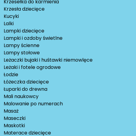
Krzesełka do karmienia
Krzesła dziecięce
Kucyki
Lalki
Lampki dziecięce
Lampki i ozdoby świetlne
Lampy ścienne
Lampy stołowe
Leżaczki bujaki i huśtawki niemowlęce
Leżaki i fotele ogrodowe
Łodzie
Łóżeczka dziecięce
Łuparki do drewna
Mali naukowcy
Malowanie po numerach
Masaż
Maseczki
Maskotki
Materace dziecięce