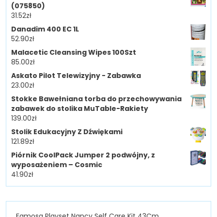
(075850)
31.52
zł
Danadim 400 EC 1L
52.90
zł
Malacetic Cleansing Wipes 100Szt
85.00
zł
Askato Pilot Telewizyjny - Zabawka
23.00
zł
Stokke Bawełniana torba do przechowywania
zabawek do stolika MuTable-Rakiety
139.00
zł
Stolik Edukacyjny Z Dźwiękami
121.89
zł
Piórnik CoolPack Jumper 2 podwójny, z
wyposażeniem – Cosmic
41.90
zł
Famosa Playset Nancy Self Care Kit 43Cm