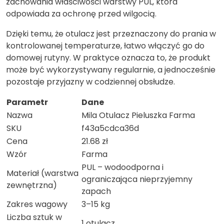
zachowania właściwości warstwy PUL, która
odpowiada za ochronę przed wilgocią.
Dzięki temu, że otulacz jest przeznaczony do prania w
kontrolowanej temperaturze, łatwo włączyć go do
domowej rutyny. W praktyce oznacza to, że produkt
może być wykorzystywany regularnie, a jednocześnie
pozostaje przyjazny w codziennej obsłudze.
Parametr
Dane
Nazwa
Mila Otulacz Pieluszka Farma
SKU
f43a5cdca36d
Cena
21.68 zł
Wzór
Farma
PUL – wodoodporna i
Materiał (warstwa
ograniczająca nieprzyjemny
zewnętrzna)
zapach
Zakres wagowy
3–15 kg
Liczba sztuk w
1 otulacz