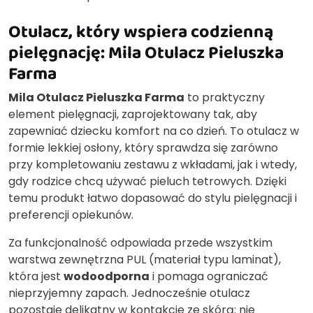
Otulacz, który wspiera codzienną
pielęgnację: Mila Otulacz Pieluszka
Farma
Mila Otulacz Pieluszka Farma
to praktyczny
element pielęgnacji, zaprojektowany tak, aby
zapewniać dziecku komfort na co dzień. To otulacz w
formie lekkiej osłony, który sprawdza się zarówno
przy kompletowaniu zestawu z wkładami, jak i wtedy,
gdy rodzice chcą używać pieluch tetrowych. Dzięki
temu produkt łatwo dopasować do stylu pielęgnacji i
preferencji opiekunów.
Za funkcjonalność odpowiada przede wszystkim
warstwa zewnętrzna PUL (materiał typu laminat),
która jest
wodoodporna
i pomaga ograniczać
nieprzyjemny zapach. Jednocześnie otulacz
pozostaje delikatny w kontakcie ze skórą: nie