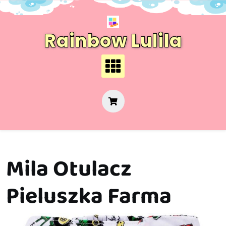
Skip
to
content
Rainbow Lulila
Mila Otulacz
Pieluszka Farma