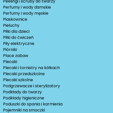
Peelingi i scruby do twarzy
Perfumy i wody damskie
Perfumy i wody męskie
Piaskownice
Pieluchy
Piłki dla dzieci
Piłki do ćwiczeń
Piły elektryczne
Piórniki
Place zabaw
Plecaki
Plecaki i tornistry na kółkach
Plecaki przedszkolne
Plecaki szkolne
Podgrzewacze i sterylizatory
Podkłady do twarzy
Podkłady higieniczne
Poduszki do spania i karmienia
Pojemniki na smoczki