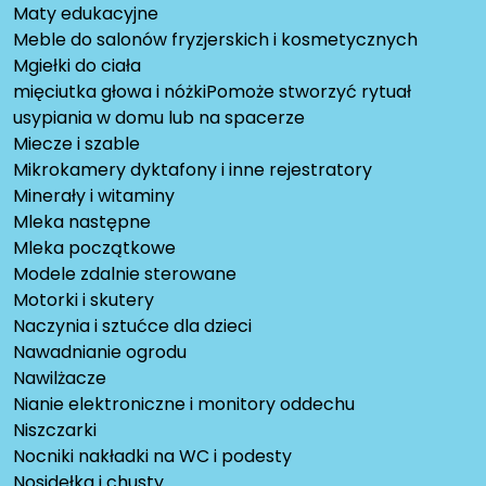
Maty edukacyjne
Meble do salonów fryzjerskich i kosmetycznych
Mgiełki do ciała
mięciutka głowa i nóżkiPomoże stworzyć rytuał
usypiania w domu lub na spacerze
Miecze i szable
Mikrokamery dyktafony i inne rejestratory
Minerały i witaminy
Mleka następne
Mleka początkowe
Modele zdalnie sterowane
Motorki i skutery
Naczynia i sztućce dla dzieci
Nawadnianie ogrodu
Nawilżacze
Nianie elektroniczne i monitory oddechu
Niszczarki
Nocniki nakładki na WC i podesty
Nosidełka i chusty