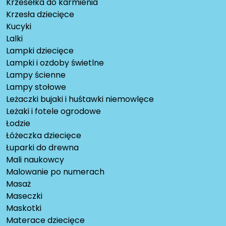
Krzesełka do karmienia
Krzesła dziecięce
Kucyki
Lalki
Lampki dziecięce
Lampki i ozdoby świetlne
Lampy ścienne
Lampy stołowe
Leżaczki bujaki i huśtawki niemowlęce
Leżaki i fotele ogrodowe
Łodzie
Łóżeczka dziecięce
Łuparki do drewna
Mali naukowcy
Malowanie po numerach
Masaż
Maseczki
Maskotki
Materace dziecięce