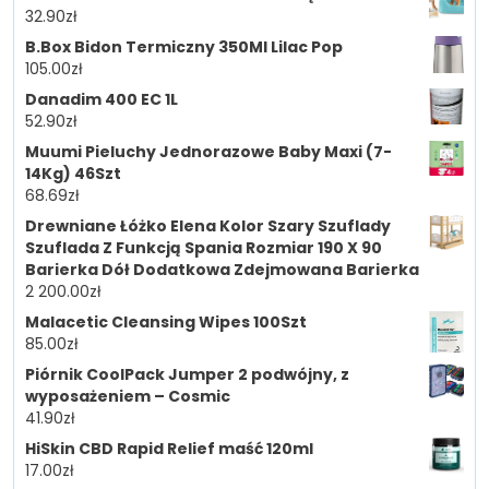
32.90
zł
B.Box Bidon Termiczny 350Ml Lilac Pop
105.00
zł
Danadim 400 EC 1L
52.90
zł
Muumi Pieluchy Jednorazowe Baby Maxi (7-
14Kg) 46Szt
68.69
zł
Drewniane Łóżko Elena Kolor Szary Szuflady
Szuflada Z Funkcją Spania Rozmiar 190 X 90
Barierka Dół Dodatkowa Zdejmowana Barierka
2 200.00
zł
Malacetic Cleansing Wipes 100Szt
85.00
zł
Piórnik CoolPack Jumper 2 podwójny, z
wyposażeniem – Cosmic
41.90
zł
HiSkin CBD Rapid Relief maść 120ml
17.00
zł