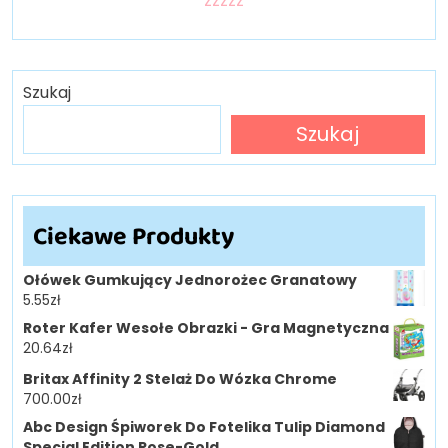
zzzzz
Szukaj
Szukaj
Ciekawe Produkty
Ołówek Gumkujący Jednorożec Granatowy
5.55
zł
Roter Kafer Wesołe Obrazki - Gra Magnetyczna
20.64
zł
Britax Affinity 2 Stelaż Do Wózka Chrome
700.00
zł
Abc Design Śpiworek Do Fotelika Tulip Diamond
Special Edition Rose-Gold