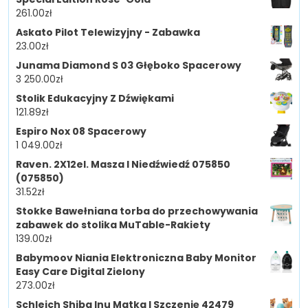
261.00
zł
Askato Pilot Telewizyjny - Zabawka
23.00
zł
Junama Diamond S 03 Głęboko Spacerowy
3 250.00
zł
Stolik Edukacyjny Z Dźwiękami
121.89
zł
Espiro Nox 08 Spacerowy
1 049.00
zł
Raven. 2X12el. Masza I Niedźwiedź 075850
(075850)
31.52
zł
Stokke Bawełniana torba do przechowywania
zabawek do stolika MuTable-Rakiety
139.00
zł
Babymoov Niania Elektroniczna Baby Monitor
Easy Care Digital Zielony
273.00
zł
Schleich Shiba Inu Matka I Szczenię 42479