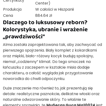
Certyfikaty
Center)
Produkcja
W całości w Hiszpanii
Cena
884.64 zł
Dlaczego to luksusowy reborn?
Kolorystyka, ubranie i wrażenie
„prawdziwości”
Alma została zaprojektowana tak, aby zachwycać od
pierwszego spojrzenia. Biały komplet z kokardkami
oraz miękki, biało-różowy kocyk budują spokojny,
niemal „codzienny” klimat. Do tego smoczek na
łańcuszku z zaczepem w kształcie misia dodaje
charakteru, a całość wygląda jak przygotowanie
noworodka do chwili odpoczynku.
Duże znaczenie ma również to, jak prezentują się
detale: realistyczne paznokcie, delikatne włoski oraz
naturalne odwzorowanie skóry. To właśnie te
elementy sprawiają, że
Muñecas Guca Mg10024
jest