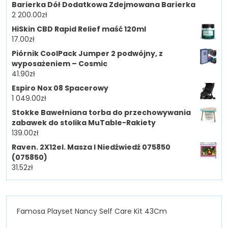
Barierka Dół Dodatkowa Zdejmowana Barierka
2 200.00
zł
HiSkin CBD Rapid Relief maść 120ml
17.00
zł
Piórnik CoolPack Jumper 2 podwójny, z
wyposażeniem – Cosmic
41.90
zł
Espiro Nox 08 Spacerowy
1 049.00
zł
Stokke Bawełniana torba do przechowywania
zabawek do stolika MuTable-Rakiety
139.00
zł
Raven. 2X12el. Masza I Niedźwiedź 075850
(075850)
31.52
zł
Famosa Playset Nancy Self Care Kit 43Cm