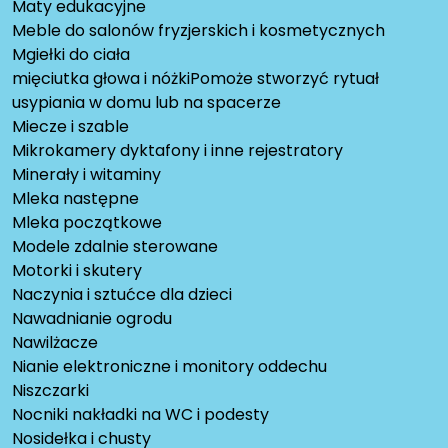
Maty edukacyjne
Meble do salonów fryzjerskich i kosmetycznych
Mgiełki do ciała
mięciutka głowa i nóżkiPomoże stworzyć rytuał
usypiania w domu lub na spacerze
Miecze i szable
Mikrokamery dyktafony i inne rejestratory
Minerały i witaminy
Mleka następne
Mleka początkowe
Modele zdalnie sterowane
Motorki i skutery
Naczynia i sztućce dla dzieci
Nawadnianie ogrodu
Nawilżacze
Nianie elektroniczne i monitory oddechu
Niszczarki
Nocniki nakładki na WC i podesty
Nosidełka i chusty