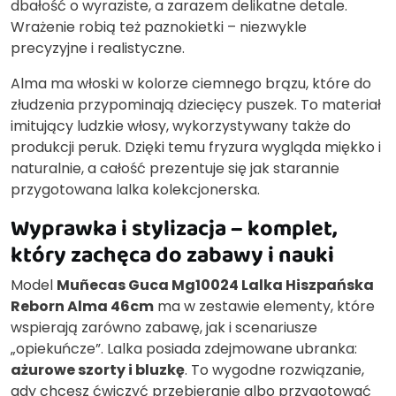
dbałość o wyraziste, a zarazem delikatne detale.
Wrażenie robią też paznokietki – niezwykle
precyzyjne i realistyczne.
Alma ma włoski w kolorze ciemnego brązu, które do
złudzenia przypominają dziecięcy puszek. To materiał
imitujący ludzkie włosy, wykorzystywany także do
produkcji peruk. Dzięki temu fryzura wygląda miękko i
naturalnie, a całość prezentuje się jak starannie
przygotowana lalka kolekcjonerska.
Wyprawka i stylizacja – komplet,
który zachęca do zabawy i nauki
Model
Muñecas Guca Mg10024 Lalka Hiszpańska
Reborn Alma 46cm
ma w zestawie elementy, które
wspierają zarówno zabawę, jak i scenariusze
„opiekuńcze”. Lalka posiada zdejmowane ubranka:
ażurowe szorty i bluzkę
. To wygodne rozwiązanie,
gdy chcesz ćwiczyć przebieranie albo przygotować