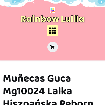
Skip
to
content
Rainbow Lulila
Muñecas Guca
Mg10024 Lalka
Hiszpańska Reborn