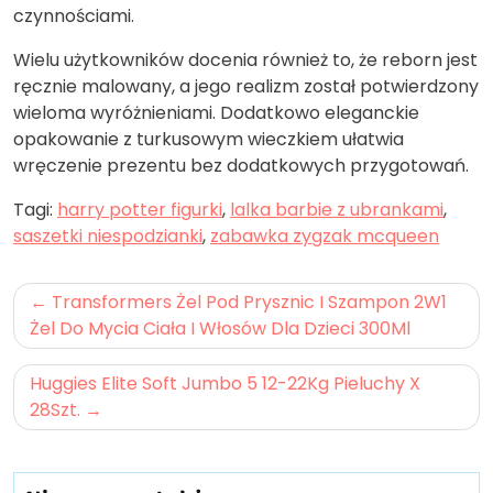
czynnościami.
Wielu użytkowników docenia również to, że reborn jest
ręcznie malowany, a jego realizm został potwierdzony
wieloma wyróżnieniami. Dodatkowo eleganckie
opakowanie z turkusowym wieczkiem ułatwia
wręczenie prezentu bez dodatkowych przygotowań.
Tagi:
harry potter figurki
,
lalka barbie z ubrankami
,
saszetki niespodzianki
,
zabawka zygzak mcqueen
Nawigacja
Transformers Żel Pod Prysznic I Szampon 2W1
wpisu
Żel Do Mycia Ciała I Włosów Dla Dzieci 300Ml
Huggies Elite Soft Jumbo 5 12-22Kg Pieluchy X
28Szt.