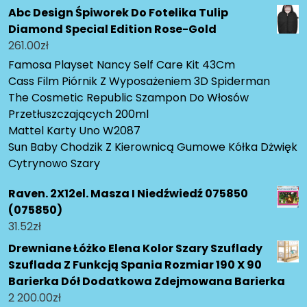
Abc Design Śpiworek Do Fotelika Tulip
Diamond Special Edition Rose-Gold
261.00
zł
Famosa Playset Nancy Self Care Kit 43Cm
Cass Film Piórnik Z Wyposażeniem 3D Spiderman
The Cosmetic Republic Szampon Do Włosów
Przetłuszczających 200ml
Mattel Karty Uno W2087
Sun Baby Chodzik Z Kierownicą Gumowe Kółka Dżwięk
Cytrynowo Szary
Raven. 2X12el. Masza I Niedźwiedź 075850
(075850)
31.52
zł
Drewniane Łóżko Elena Kolor Szary Szuflady
Szuflada Z Funkcją Spania Rozmiar 190 X 90
Barierka Dół Dodatkowa Zdejmowana Barierka
2 200.00
zł