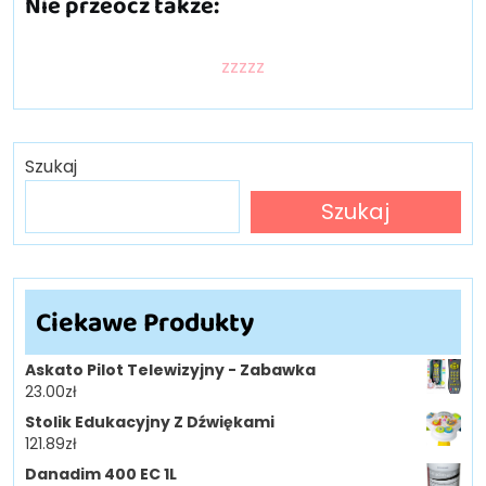
Nie przeocz także:
zzzzz
Szukaj
Szukaj
Ciekawe Produkty
Askato Pilot Telewizyjny - Zabawka
23.00
zł
Stolik Edukacyjny Z Dźwiękami
121.89
zł
Danadim 400 EC 1L