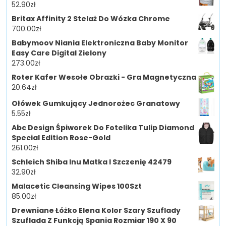
52.90
zł
Britax Affinity 2 Stelaż Do Wózka Chrome
700.00
zł
Babymoov Niania Elektroniczna Baby Monitor
Easy Care Digital Zielony
273.00
zł
Roter Kafer Wesołe Obrazki - Gra Magnetyczna
20.64
zł
Ołówek Gumkujący Jednorożec Granatowy
5.55
zł
Abc Design Śpiworek Do Fotelika Tulip Diamond
Special Edition Rose-Gold
261.00
zł
Schleich Shiba Inu Matka I Szczenię 42479
32.90
zł
Malacetic Cleansing Wipes 100Szt
85.00
zł
Drewniane Łóżko Elena Kolor Szary Szuflady
Szuflada Z Funkcją Spania Rozmiar 190 X 90