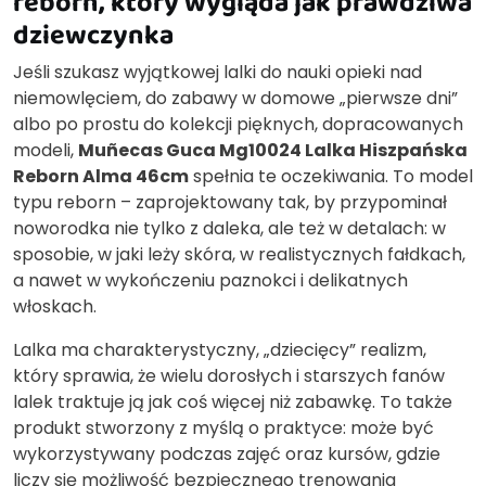
reborn, który wygląda jak prawdziwa
dziewczynka
Jeśli szukasz wyjątkowej lalki do nauki opieki nad
niemowlęciem, do zabawy w domowe „pierwsze dni”
albo po prostu do kolekcji pięknych, dopracowanych
modeli,
Muñecas Guca Mg10024 Lalka Hiszpańska
Reborn Alma 46cm
spełnia te oczekiwania. To model
typu reborn – zaprojektowany tak, by przypominał
noworodka nie tylko z daleka, ale też w detalach: w
sposobie, w jaki leży skóra, w realistycznych fałdkach,
a nawet w wykończeniu paznokci i delikatnych
włoskach.
Lalka ma charakterystyczny, „dziecięcy” realizm,
który sprawia, że wielu dorosłych i starszych fanów
lalek traktuje ją jak coś więcej niż zabawkę. To także
produkt stworzony z myślą o praktyce: może być
wykorzystywany podczas zajęć oraz kursów, gdzie
liczy się możliwość bezpiecznego trenowania