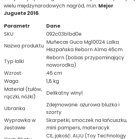
wielu międzynarodowych nagród, m.in.
Mejor
Juguete 2016
.
Parametr
Dane
SKU
092c03b1bd0e
Muñecas Guca Mg10024 Lalka
Nazwa produktu
Hiszpańska Reborn Alma 46cm
Reborn (bobas przypominający
Typ lalki
noworodka)
Wzrost
46 cm
Waga
1,8 kg
Materiał (tułów,
Delikatny winyl
rączki, nóżki)
Zdejmowane: ażurowa bluzka i
Ubranka
szorty
Wyprawka w
Skarpetki, smoczek na łańcuszku,
zestawie
mini pampers, materacyk
CE, jakość: AIJU (Toy Technology