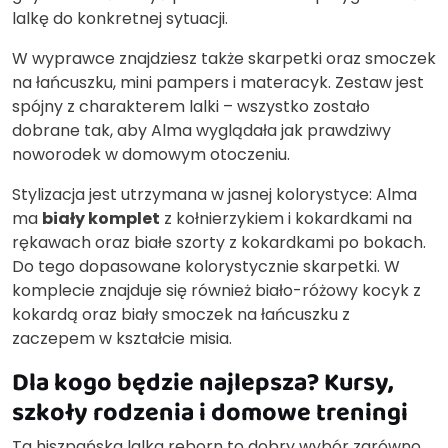
lalkę do konkretnej sytuacji.
W wyprawce znajdziesz także skarpetki oraz smoczek
na łańcuszku, mini pampers i materacyk. Zestaw jest
spójny z charakterem lalki – wszystko zostało
dobrane tak, aby Alma wyglądała jak prawdziwy
noworodek w domowym otoczeniu.
Stylizacja jest utrzymana w jasnej kolorystyce: Alma
ma
biały komplet
z kołnierzykiem i kokardkami na
rękawach oraz białe szorty z kokardkami po bokach.
Do tego dopasowane kolorystycznie skarpetki. W
komplecie znajduje się również biało-różowy kocyk z
kokardą oraz biały smoczek na łańcuszku z
zaczepem w kształcie misia.
Dla kogo będzie najlepsza? Kursy,
szkoły rodzenia i domowe treningi
Ta hiszpańska lalka reborn to dobry wybór zarówno