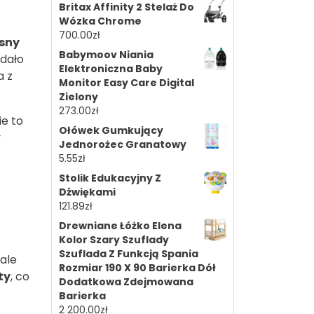
Britax Affinity 2 Stelaż Do
Wózka Chrome
700.00
zł
asny
Babymoov Niania
udało
Elektroniczna Baby
a z
Monitor Easy Care Digital
Zielony
273.00
zł
e to
Ołówek Gumkujący
y
Jednorożec Granatowy
5.55
zł
Stolik Edukacyjny Z
Dźwiękami
121.89
zł
Drewniane Łóżko Elena
Kolor Szary Szuflady
Szuflada Z Funkcją Spania
 ale
Rozmiar 190 X 90 Barierka Dół
ty
, co
Dodatkowa Zdejmowana
Barierka
2 200.00
zł