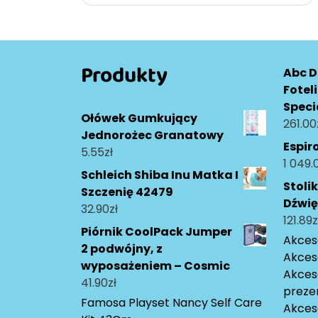
wpisu
Produkty
Abc D
Fotel
Speci
Ołówek Gumkujący
261.00
Jednorożec Granatowy
Espir
5.55
zł
1 049.
Schleich Shiba Inu Matka I
Stoli
Szczenię 42479
Dźwi
32.90
zł
121.89
z
Piórnik CoolPack Jumper
Akceso
2 podwójny, z
Akces
wyposażeniem – Cosmic
Akces
41.90
zł
preze
Famosa Playset Nancy Self Care
Akces