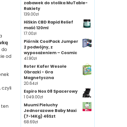
zabawek do stolika MuTable-
Rakiety
139.00
zł
HiSkin CBD Rapid Relief
maść 120ml
17.00
zł
a
Piórnik CoolPack Jumper
wką
2 podwójny, z
 do
wyposażeniem – Cosmic
ie od
41.90
zł
Roter Kafer Wesołe
Obrazki - Gra
ienek
Magnetyczna
20.64
zł
, czyli
Espiro Nox 08 Spacerowy
1 049.00
zł
Muumi Pieluchy
 ten
Jednorazowe Baby Maxi
(7-14Kg) 46Szt
68.69
zł