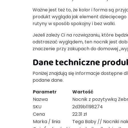
Ważne jest też to, że kolor i forma są przy
produkt wygląda jak element dziecięcego ś
rutyny w sposób spokojny i bez walki.
Jeżeli zależy Ci na rozwiązaniu, które będz
odstraszać wyglądem, ten nocnik jest dob
znaczenie przy zakupach do domowej „wyp
Dane techniczne produ
Poniżej znajdują się informacje dostępne 
podane dane.
Parametr
Wartość
Nazwa
Nocnik z pozytywką Zebra
SKU
2d39b1198274
Cena
22.31 zł
Marka / linia
Tega Baby // Nocniki nak