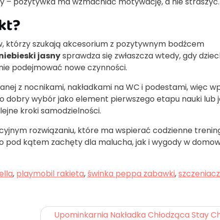
ty – pozytywka ma wzmacniać motywację, a nie straszyć.
kt?
ów, którzy szukają akcesorium z pozytywnym bodźcem
niebieski jasny
sprawdza się zwłaszcza wtedy, gdy dzie
tnie podejmować nowe czynności.
anej z nocnikami, nakładkami na WC i podestami, więc wp
 To dobry wybór jako element pierwszego etapu nauki lub 
ejne kroki samodzielności.
akcyjnym rozwiązaniu, które ma wspierać codzienne trening
no pod kątem zachęty dla malucha, jak i wygody w dom
ella
,
playmobil rakieta
,
świnka peppa zabawki
,
szczeniac
Upominkarnia Nakładka Chłodząca Stay Ch