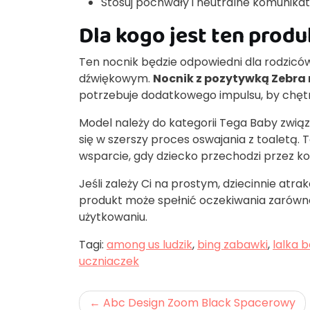
Stosuj pochwały i neutralne komunika
Dla kogo jest ten produ
Ten nocnik będzie odpowiedni dla rodzic
dźwiękowym.
Nocnik z pozytywką Zebra 
potrzebuje dodatkowego impulsu, by chę
Model należy do kategorii Tega Baby związ
się w szerszy proces oswajania z toaletą.
wsparcie, gdy dziecko przechodzi przez kol
Jeśli zależy Ci na prostym, dziecinnie atr
produkt może spełnić oczekiwania zarów
użytkowaniu.
Tagi:
among us ludzik
,
bing zabawki
,
lalka b
uczniaczek
Nawigacja
Abc Design Zoom Black Spacerowy