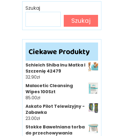
Szukaj
Szukaj
Ciekawe Produkty
Schleich Shiba Inu Matka I
Szczenię 42479
32.90
zł
Malacetic Cleansing
Wipes 100Szt
85.00
zł
Askato Pilot Telewizyjny -
Zabawka
23.00
zł
Stokke Bawełniana torba
do przechowywania