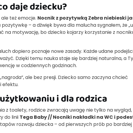
co daje dziecku?
, ale też emocje.
Nocnik z pozytywką Zebra niebieski j
 pozytywkę – a dźwięk bywa dla malucha sygnałem, że „
ć na motywację, bo dziecko kojarzy korzystanie z nocnik
luch dopiero poznaje nowe zasady. Każde udane podejści
yć. Dzięki temu nauka staje się bardziej naturalna, a T
kwencję w codziennych godzinach.
 „nagroda”, ale bez presji. Dziecko samo zaczyna chcieć
 efektu.
żytkowaniu i dla rodzica
a z toalety, rodzice zwracają uwagę nie tylko na wygląd,
 do linii
Tega Baby // Nocniki nakładki na WC i podes
etapów rozwoju dziecka – od pierwszych prób po bardziej