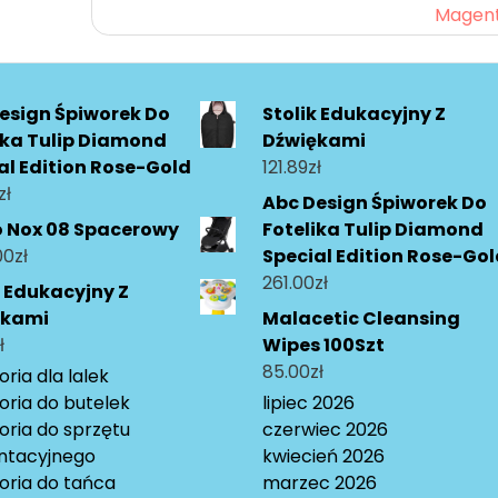
Magen
esign Śpiworek Do
Stolik Edukacyjny Z
ika Tulip Diamond
Dźwiękami
al Edition Rose-Gold
121.89
zł
zł
Abc Design Śpiworek Do
o Nox 08 Spacerowy
Fotelika Tulip Diamond
00
zł
Special Edition Rose-Go
261.00
zł
k Edukacyjny Z
ękami
Malacetic Cleansing
ł
Wipes 100Szt
85.00
zł
ria dla lalek
oria do butelek
lipiec 2026
oria do sprzętu
czerwiec 2026
ntacyjnego
kwiecień 2026
oria do tańca
marzec 2026