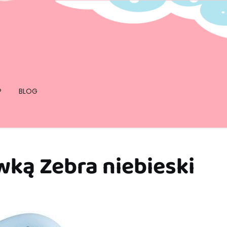
P
BLOG
wką Zebra niebieski