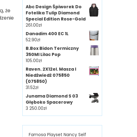
Abc Design Śpiworek Do
ą, że
Fotelika Tulip Diamond
dzenie
Special Edition Rose-Gold
261.00
zł
Danadim 400 EC 1L
52.90
zł
B.Box Bidon Termiczny
350Ml Lilac Pop
105.00
zł
Raven. 2X12el. Masza I
Niedźwiedź 075850
(075850)
31.52
zł
Junama Diamond S 03
Głęboko Spacerowy
3 250.00
zł
Famosa Playset Nancy Self