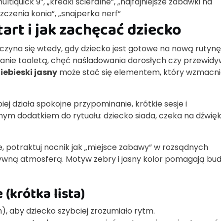
multiquick 9”, „kredki ścieralne”, „najfajniejsze zabawki na
zczenia konia”, „snajperka nerf”
art i jak zachęcać dziecko
aczyna się wtedy, gdy dziecko jest gotowe na nową rutynę
nie toaletą, chęć naśladowania dorosłych czy przewidy
iebieski jasny
może stać się elementem, który wzmacn
epiej działa spokojne przypominanie, krótkie sesje i
m dodatkiem do rytuału: dziecko siada, czeka na dźwięk 
, potraktuj nocnik jak „miejsce zabawy” w rozsądnych
tywną atmosferą. Motyw zebry i jasny kolor pomagają b
(krótka lista)
h), aby dziecko szybciej zrozumiało rytm.