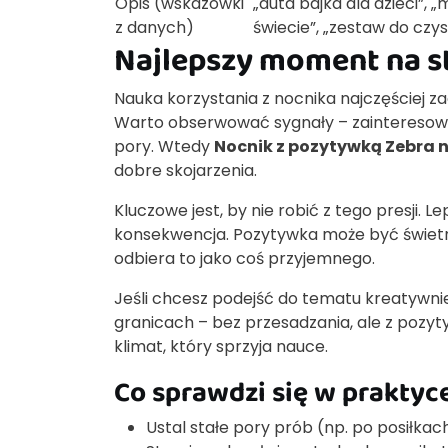
Opis (wskazówki
„auta bajka dla dzieci”, „
z danych)
świecie”, „zestaw do czys
Najlepszy moment na st
Nauka korzystania z nocnika najczęściej z
Warto obserwować sygnały – zainteresowa
pory. Wtedy
Nocnik z pozytywką Zebra n
dobre skojarzenia.
Kluczowe jest, by nie robić z tego presji. L
konsekwencja. Pozytywka może być świetny
odbiera to jako coś przyjemnego.
Jeśli chcesz podejść do tematu kreatywnie
granicach – bez przesadzania, ale z pozy
klimat, który sprzyja nauce.
Co sprawdzi się w praktyce 
Ustal stałe pory prób (np. po posiłkac