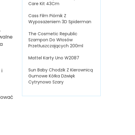
Care Kit 43Cm
Cass Film Piórnik Z
Wyposażeniem 3D Spiderman
.
The Cosmetic Republic
walne
Szampon Do Włosów
ia
Przetłuszczających 200ml
Mattel Karty Uno W2087
Sun Baby Chodzik Z Kierownicą
i
Gumowe Kółka Dżwięk
Cytrynowo Szary
udować