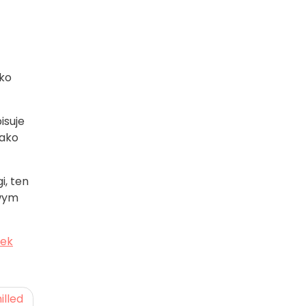
cko
isuje
jako
i, ten
owym
zek
illed