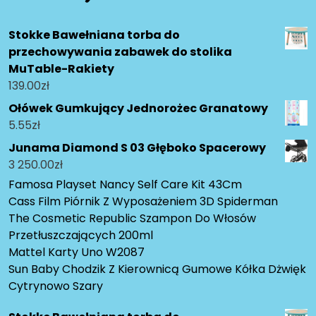
Stokke Bawełniana torba do
przechowywania zabawek do stolika
MuTable-Rakiety
139.00
zł
Ołówek Gumkujący Jednorożec Granatowy
5.55
zł
Junama Diamond S 03 Głęboko Spacerowy
3 250.00
zł
Famosa Playset Nancy Self Care Kit 43Cm
Cass Film Piórnik Z Wyposażeniem 3D Spiderman
The Cosmetic Republic Szampon Do Włosów
Przetłuszczających 200ml
Mattel Karty Uno W2087
Sun Baby Chodzik Z Kierownicą Gumowe Kółka Dżwięk
Cytrynowo Szary