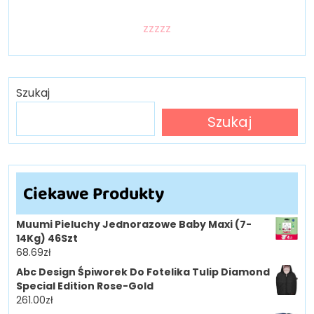
zzzzz
Szukaj
Szukaj
Ciekawe Produkty
Muumi Pieluchy Jednorazowe Baby Maxi (7-
14Kg) 46Szt
68.69
zł
Abc Design Śpiworek Do Fotelika Tulip Diamond
Special Edition Rose-Gold
261.00
zł