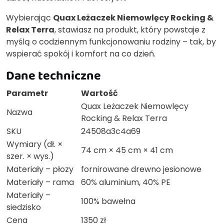
Wybierając
Quax Leżaczek Niemowlęcy Rocking &
Relax Terra
, stawiasz na produkt, który powstaje z
myślą o codziennym funkcjonowaniu rodziny – tak, by
wspierać spokój i komfort na co dzień.
Dane techniczne
Parametr
Wartość
Quax Leżaczek Niemowlęcy
Nazwa
Rocking & Relax Terra
SKU
24508a3c4a69
Wymiary (dł. ×
74 cm × 45 cm × 41 cm
szer. × wys.)
Materiały – płozy
fornirowane drewno jesionowe
Materiały – rama
60% aluminium, 40% PE
Materiały –
100% bawełna
siedzisko
Cena
1350 zł