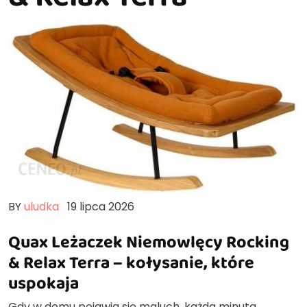
BY
uludka
19 lipca 2026
Quax Leżaczek Niemowlęcy Rocking
& Relax Terra – kołysanie, które
uspokaja
Gdy w domu pojawia się maluch, każda minuta