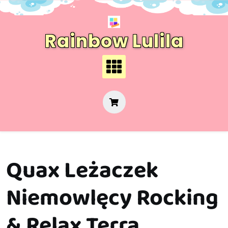
Skip
to
content
Rainbow Lulila
Quax Leżaczek
Niemowlęcy Rocking
& Relax Terra