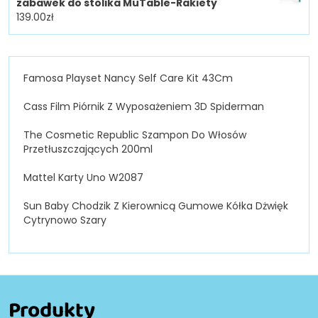
zabawek do stolika MuTable-Rakiety
139.00
zł
Famosa Playset Nancy Self Care Kit 43Cm
Cass Film Piórnik Z Wyposażeniem 3D Spiderman
The Cosmetic Republic Szampon Do Włosów
Przetłuszczających 200ml
Mattel Karty Uno W2087
Sun Baby Chodzik Z Kierownicą Gumowe Kółka Dżwięk
Cytrynowo Szary
Produkty