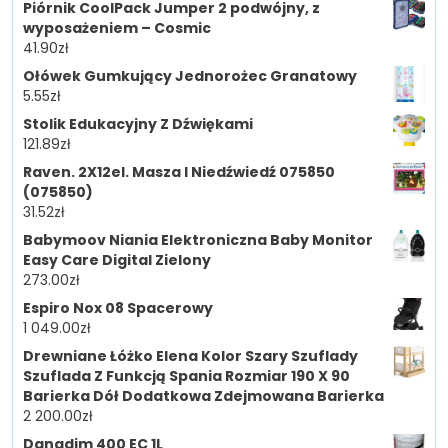
Piórnik CoolPack Jumper 2 podwójny, z
wyposażeniem – Cosmic
41.90
zł
Ołówek Gumkujący Jednorożec Granatowy
5.55
zł
Stolik Edukacyjny Z Dźwiękami
121.89
zł
Raven. 2X12el. Masza I Niedźwiedź 075850
(075850)
31.52
zł
Babymoov Niania Elektroniczna Baby Monitor
Easy Care Digital Zielony
273.00
zł
Espiro Nox 08 Spacerowy
1 049.00
zł
Drewniane Łóżko Elena Kolor Szary Szuflady
Szuflada Z Funkcją Spania Rozmiar 190 X 90
Barierka Dół Dodatkowa Zdejmowana Barierka
2 200.00
zł
Danadim 400 EC 1L