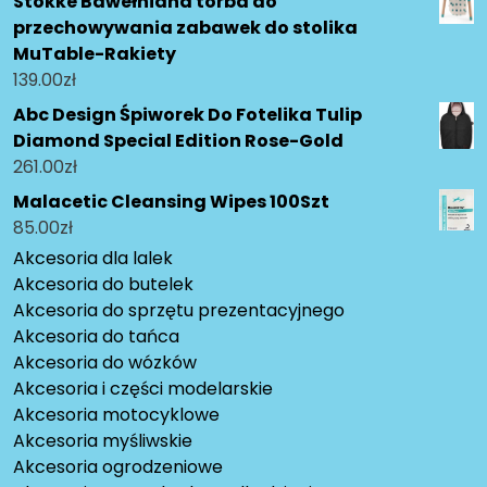
Stokke Bawełniana torba do
przechowywania zabawek do stolika
MuTable-Rakiety
139.00
zł
Abc Design Śpiworek Do Fotelika Tulip
Diamond Special Edition Rose-Gold
261.00
zł
Malacetic Cleansing Wipes 100Szt
85.00
zł
Akcesoria dla lalek
Akcesoria do butelek
Akcesoria do sprzętu prezentacyjnego
Akcesoria do tańca
Akcesoria do wózków
Akcesoria i części modelarskie
Akcesoria motocyklowe
Akcesoria myśliwskie
Akcesoria ogrodzeniowe