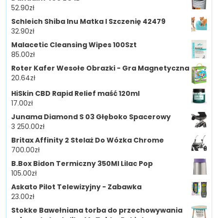
52.90
zł
Schleich Shiba Inu Matka I Szczenię 42479
32.90
zł
Malacetic Cleansing Wipes 100Szt
85.00
zł
Roter Kafer Wesołe Obrazki - Gra Magnetyczna
20.64
zł
HiSkin CBD Rapid Relief maść 120ml
17.00
zł
Junama Diamond S 03 Głęboko Spacerowy
3 250.00
zł
Britax Affinity 2 Stelaż Do Wózka Chrome
700.00
zł
B.Box Bidon Termiczny 350Ml Lilac Pop
105.00
zł
Askato Pilot Telewizyjny - Zabawka
23.00
zł
Stokke Bawełniana torba do przechowywania