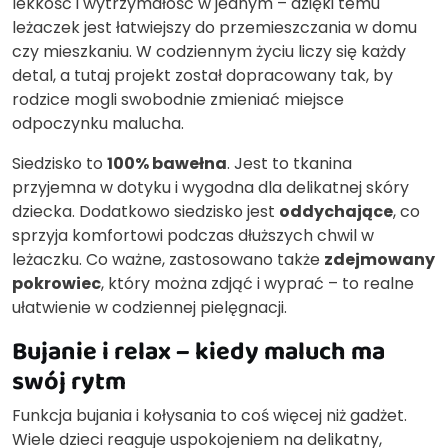
lekkość i wytrzymałość w jednym – dzięki temu
leżaczek jest łatwiejszy do przemieszczania w domu
czy mieszkaniu. W codziennym życiu liczy się każdy
detal, a tutaj projekt został dopracowany tak, by
rodzice mogli swobodnie zmieniać miejsce
odpoczynku malucha.
Siedzisko to
100% bawełna
. Jest to tkanina
przyjemna w dotyku i wygodna dla delikatnej skóry
dziecka. Dodatkowo siedzisko jest
oddychające
, co
sprzyja komfortowi podczas dłuższych chwil w
leżaczku. Co ważne, zastosowano także
zdejmowany
pokrowiec
, który można zdjąć i wyprać – to realne
ułatwienie w codziennej pielęgnacji.
Bujanie i relax – kiedy maluch ma
swój rytm
Funkcja bujania i kołysania to coś więcej niż gadżet.
Wiele dzieci reaguje uspokojeniem na delikatny,