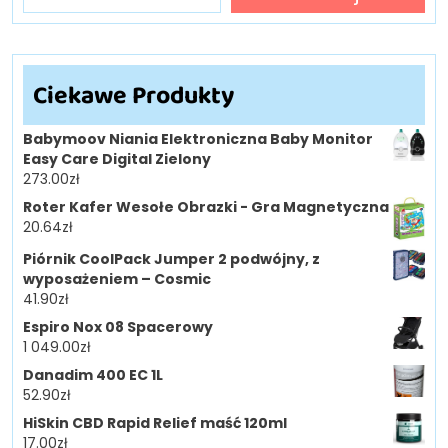
Ciekawe Produkty
Babymoov Niania Elektroniczna Baby Monitor
Easy Care Digital Zielony
273.00
zł
Roter Kafer Wesołe Obrazki - Gra Magnetyczna
20.64
zł
Piórnik CoolPack Jumper 2 podwójny, z
wyposażeniem – Cosmic
41.90
zł
Espiro Nox 08 Spacerowy
1 049.00
zł
Danadim 400 EC 1L
52.90
zł
HiSkin CBD Rapid Relief maść 120ml
17.00
zł