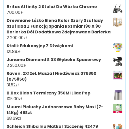
Britax Affinity 2 Stelaż Do Wózka Chrome
700.00
zł
Drewniane Łóżko Elena Kolor Szary Szuflady
Szuflada Z Funkcją Spania Rozmiar 190 X 90
Barierka Dół Dodatkowa Zdejmowana Barierka
2 200.00
zł
Stolik Edukacyjny Z Dźwiękami
121.89
zł
Junama Diamond S 03 Głęboko Spacerowy
3 250.00
zł
Raven. 2X12el. Masza I Niedźwiedź 075850
(075850)
31.52
zł
B.Box Bidon Termiczny 350Ml Lilac Pop
105.00
zł
Muumi Pieluchy Jednorazowe Baby Maxi (7-
14Kg) 46Szt
68.69
zł
Schleich Shiba Inu Matka I Szczenię 42479