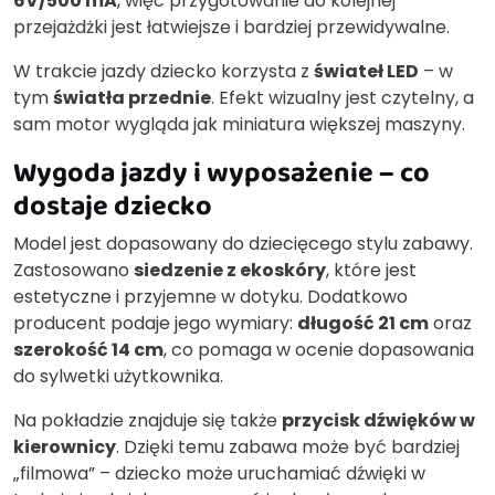
6V/500 mA
, więc przygotowanie do kolejnej
przejażdżki jest łatwiejsze i bardziej przewidywalne.
W trakcie jazdy dziecko korzysta z
świateł LED
– w
tym
światła przednie
. Efekt wizualny jest czytelny, a
sam motor wygląda jak miniatura większej maszyny.
Wygoda jazdy i wyposażenie – co
dostaje dziecko
Model jest dopasowany do dziecięcego stylu zabawy.
Zastosowano
siedzenie z ekoskóry
, które jest
estetyczne i przyjemne w dotyku. Dodatkowo
producent podaje jego wymiary:
długość 21 cm
oraz
szerokość 14 cm
, co pomaga w ocenie dopasowania
do sylwetki użytkownika.
Na pokładzie znajduje się także
przycisk dźwięków w
kierownicy
. Dzięki temu zabawa może być bardziej
„filmowa” – dziecko może uruchamiać dźwięki w