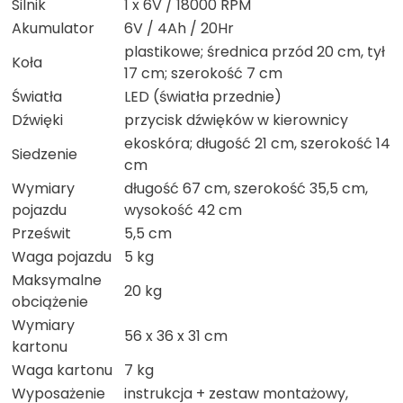
Silnik
1 x 6V / 18000 RPM
Akumulator
6V / 4Ah / 20Hr
plastikowe; średnica przód 20 cm, tył
Koła
17 cm; szerokość 7 cm
Światła
LED (światła przednie)
Dźwięki
przycisk dźwięków w kierownicy
ekoskóra; długość 21 cm, szerokość 14
Siedzenie
cm
Wymiary
długość 67 cm, szerokość 35,5 cm,
pojazdu
wysokość 42 cm
Prześwit
5,5 cm
Waga pojazdu
5 kg
Maksymalne
20 kg
obciążenie
Wymiary
56 x 36 x 31 cm
kartonu
Waga kartonu
7 kg
Wyposażenie
instrukcja + zestaw montażowy,