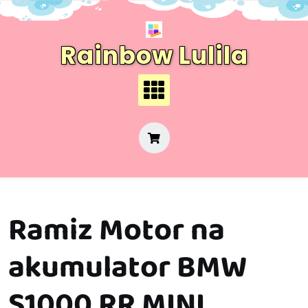
Skip
to
content
Rainbow Lulila
Ramiz Motor na
akumulator BMW
S1000 RR MINI