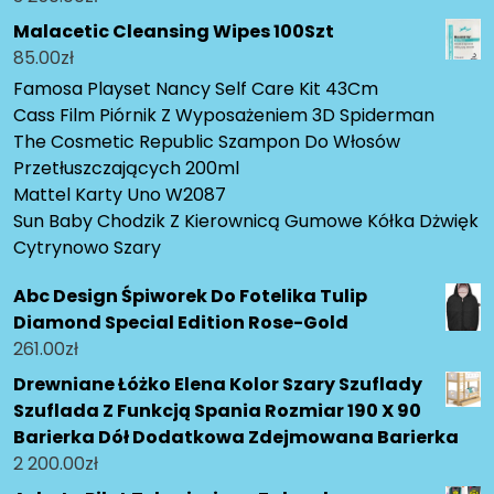
Malacetic Cleansing Wipes 100Szt
85.00
zł
Famosa Playset Nancy Self Care Kit 43Cm
Cass Film Piórnik Z Wyposażeniem 3D Spiderman
The Cosmetic Republic Szampon Do Włosów
Przetłuszczających 200ml
Mattel Karty Uno W2087
Sun Baby Chodzik Z Kierownicą Gumowe Kółka Dżwięk
Cytrynowo Szary
Abc Design Śpiworek Do Fotelika Tulip
Diamond Special Edition Rose-Gold
261.00
zł
Drewniane Łóżko Elena Kolor Szary Szuflady
Szuflada Z Funkcją Spania Rozmiar 190 X 90
Barierka Dół Dodatkowa Zdejmowana Barierka
2 200.00
zł