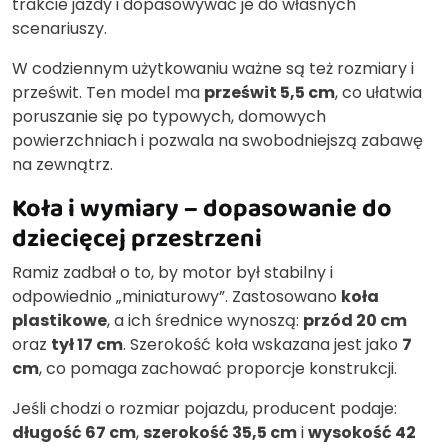
trakcie jazdy i dopasowywać je do własnych
scenariuszy.
W codziennym użytkowaniu ważne są też rozmiary i
prześwit. Ten model ma
prześwit 5,5 cm
, co ułatwia
poruszanie się po typowych, domowych
powierzchniach i pozwala na swobodniejszą zabawę
na zewnątrz.
Koła i wymiary – dopasowanie do
dziecięcej przestrzeni
Ramiz zadbał o to, by motor był stabilny i
odpowiednio „miniaturowy”. Zastosowano
koła
plastikowe
, a ich średnice wynoszą:
przód 20 cm
oraz
tył 17 cm
. Szerokość koła wskazana jest jako
7
cm
, co pomaga zachować proporcje konstrukcji.
Jeśli chodzi o rozmiar pojazdu, producent podaje:
długość 67 cm
,
szerokość 35,5 cm
i
wysokość 42