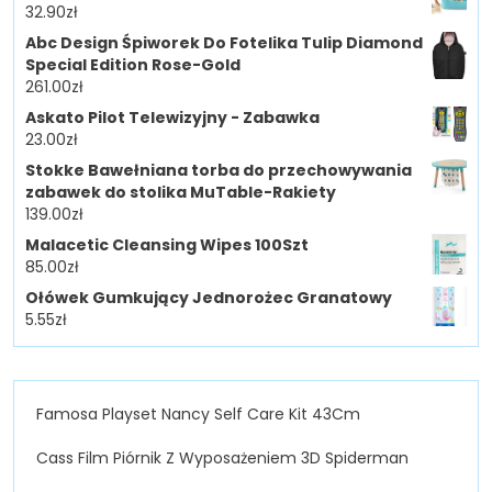
32.90
zł
Abc Design Śpiworek Do Fotelika Tulip Diamond
Special Edition Rose-Gold
261.00
zł
Askato Pilot Telewizyjny - Zabawka
23.00
zł
Stokke Bawełniana torba do przechowywania
zabawek do stolika MuTable-Rakiety
139.00
zł
Malacetic Cleansing Wipes 100Szt
85.00
zł
Ołówek Gumkujący Jednorożec Granatowy
5.55
zł
Famosa Playset Nancy Self Care Kit 43Cm
Cass Film Piórnik Z Wyposażeniem 3D Spiderman