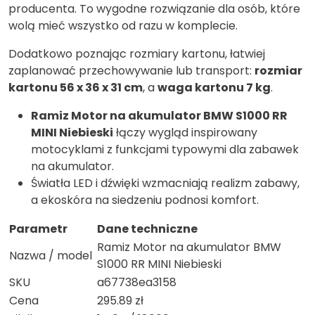
producenta. To wygodne rozwiązanie dla osób, które
wolą mieć wszystko od razu w komplecie.
Dodatkowo poznając rozmiary kartonu, łatwiej
zaplanować przechowywanie lub transport:
rozmiar
kartonu 56 x 36 x 31 cm
, a
waga kartonu 7 kg
.
Ramiz Motor na akumulator BMW S1000 RR
MINI Niebieski
łączy wygląd inspirowany
motocyklami z funkcjami typowymi dla zabawek
na akumulator.
Światła LED i dźwięki wzmacniają realizm zabawy,
a ekoskóra na siedzeniu podnosi komfort.
Parametr
Dane techniczne
Ramiz Motor na akumulator BMW
Nazwa / model
S1000 RR MINI Niebieski
SKU
a67738ea3158
Cena
295.89 zł