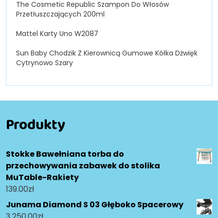
The Cosmetic Republic Szampon Do Włosów
Przetłuszczających 200ml
Mattel Karty Uno W2087
Sun Baby Chodzik Z Kierownicą Gumowe Kółka Dżwięk
Cytrynowo Szary
Produkty
Stokke Bawełniana torba do
przechowywania zabawek do stolika
MuTable-Rakiety
139.00
zł
Junama Diamond S 03 Głęboko Spacerowy
3 250.00
zł