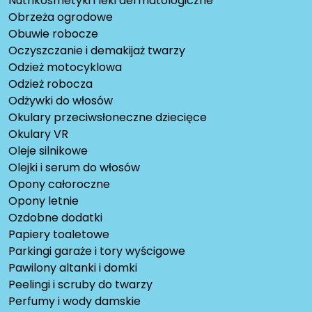
Nutrikosmetyki i leki dermatologiczne
Obrzeża ogrodowe
Obuwie robocze
Oczyszczanie i demakijaż twarzy
Odzież motocyklowa
Odzież robocza
Odżywki do włosów
Okulary przeciwsłoneczne dziecięce
Okulary VR
Oleje silnikowe
Olejki i serum do włosów
Opony całoroczne
Opony letnie
Ozdobne dodatki
Papiery toaletowe
Parkingi garaże i tory wyścigowe
Pawilony altanki i domki
Peelingi i scruby do twarzy
Perfumy i wody damskie