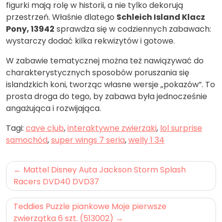
figurki mają rolę w historii, a nie tylko dekorują
przestrzeń. Właśnie dlatego
Schleich Island Klacz
Pony, 13942
sprawdza się w codziennych zabawach:
wystarczy dodać kilka rekwizytów i gotowe.
W zabawie tematycznej można też nawiązywać do
charakterystycznych sposobów poruszania się
islandzkich koni, tworząc własne wersje „pokazów”. To
prosta droga do tego, by zabawa była jednocześnie
angażująca i rozwijająca.
Tagi:
cave club
,
interaktywne zwierzaki
,
lol surprise
samochód
,
super wings 7 seria
,
welly 1 34
Nawigacja
Mattel Disney Auta Jackson Storm Splash
wpisu
Racers DVD40 DVD37
Teddies Puzzle piankowe Moje pierwsze
zwierzątka 6 szt. (513002)