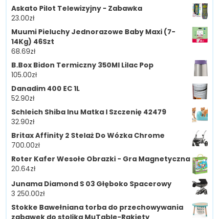
Askato Pilot Telewizyjny - Zabawka
23.00
zł
Muumi Pieluchy Jednorazowe Baby Maxi (7-
14Kg) 46Szt
68.69
zł
B.Box Bidon Termiczny 350Ml Lilac Pop
105.00
zł
Danadim 400 EC 1L
52.90
zł
Schleich Shiba Inu Matka I Szczenię 42479
32.90
zł
Britax Affinity 2 Stelaż Do Wózka Chrome
700.00
zł
Roter Kafer Wesołe Obrazki - Gra Magnetyczna
20.64
zł
Junama Diamond S 03 Głęboko Spacerowy
3 250.00
zł
Stokke Bawełniana torba do przechowywania
zabawek do stolika MuTable-Rakiety