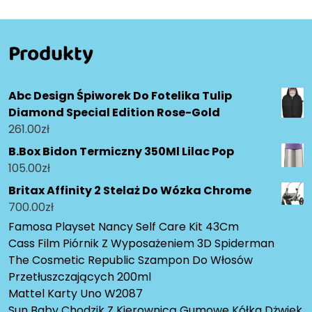
Produkty
Abc Design Śpiworek Do Fotelika Tulip
Diamond Special Edition Rose-Gold
261.00
zł
B.Box Bidon Termiczny 350Ml Lilac Pop
105.00
zł
Britax Affinity 2 Stelaż Do Wózka Chrome
700.00
zł
Famosa Playset Nancy Self Care Kit 43Cm
Cass Film Piórnik Z Wyposażeniem 3D Spiderman
The Cosmetic Republic Szampon Do Włosów
Przetłuszczających 200ml
Mattel Karty Uno W2087
Sun Baby Chodzik Z Kierownicą Gumowe Kółka Dżwięk