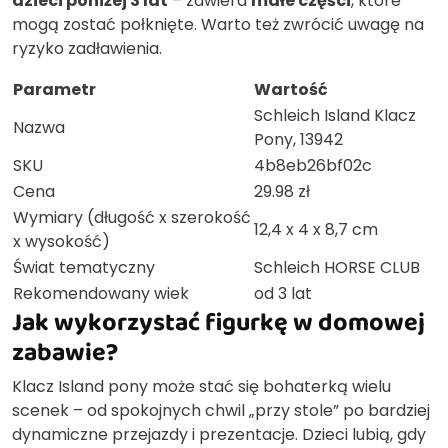
dzieci poniżej 3 lat
– zawiera
małe części
, które
mogą zostać połknięte. Warto też zwrócić uwagę na
ryzyko zadławienia.
Parametr
Wartość
Schleich Island Klacz
Nazwa
Pony, 13942
SKU
4b8eb26bf02c
Cena
29.98 zł
Wymiary (długość x szerokość
12,4 x 4 x 8,7 cm
x wysokość)
Świat tematyczny
Schleich HORSE CLUB
Rekomendowany wiek
od 3 lat
Jak wykorzystać figurkę w domowej
zabawie?
Klacz Island pony może stać się bohaterką wielu
scenek – od spokojnych chwil „przy stole” po bardziej
dynamiczne przejazdy i prezentacje. Dzieci lubią, gdy