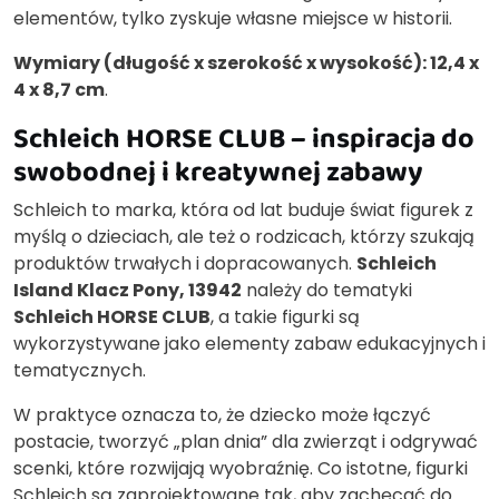
elementów, tylko zyskuje własne miejsce w historii.
Wymiary (długość x szerokość x wysokość): 12,4 x
4 x 8,7 cm
.
Schleich HORSE CLUB – inspiracja do
swobodnej i kreatywnej zabawy
Schleich to marka, która od lat buduje świat figurek z
myślą o dzieciach, ale też o rodzicach, którzy szukają
produktów trwałych i dopracowanych.
Schleich
Island Klacz Pony, 13942
należy do tematyki
Schleich HORSE CLUB
, a takie figurki są
wykorzystywane jako elementy zabaw edukacyjnych i
tematycznych.
W praktyce oznacza to, że dziecko może łączyć
postacie, tworzyć „plan dnia” dla zwierząt i odgrywać
scenki, które rozwijają wyobraźnię. Co istotne, figurki
Schleich są zaprojektowane tak, aby zachęcać do