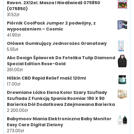
Raven. 2X12el. Masza I Niedźwiedź 075850
(075850)
31.52
zł
Piórnik CoolPack Jumper 2 podwójny, z
wyposażeniem – Cosmic
41.90
zł
Ołówek Gumkujący Jednorożec Granatowy
5.55
zł
Abc Design Śpiworek Do Fotelika Tulip Diamond
Special Edition Rose-Gold
261.00
zł
HiSkin CBD Rapid Relief maść 120ml
17.00
zł
Drewniane Łóżko Elena Kolor Szary Szuflady
Szuflada Z Funkcją Spania Rozmiar 190 X 90
Barierka Dół Dodatkowa Zdejmowana Barierka
2 200.00
zł
Babymoov Niania Elektroniczna Baby Monitor
Easy Care Digital Zielony
273.00
zł