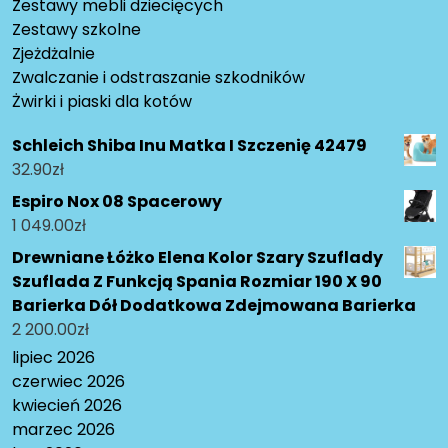
Zestawy mebli dziecięcych
Zestawy szkolne
Zjeżdżalnie
Zwalczanie i odstraszanie szkodników
Żwirki i piaski dla kotów
Schleich Shiba Inu Matka I Szczenię 42479
32.90
zł
Espiro Nox 08 Spacerowy
1 049.00
zł
Drewniane Łóżko Elena Kolor Szary Szuflady
Szuflada Z Funkcją Spania Rozmiar 190 X 90
Barierka Dół Dodatkowa Zdejmowana Barierka
2 200.00
zł
lipiec 2026
czerwiec 2026
kwiecień 2026
marzec 2026