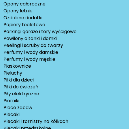
Opony całoroczne
Opony letnie
Ozdobne dodatki
Papiery toaletowe
Parkingi garaże i tory wyścigowe
Pawilony altanki i domki
Peelingi i scruby do twarzy
Perfumy i wody damskie
Perfumy i wody męskie
Piaskownice
Pieluchy
Piłki dla dzieci
Piłki do ćwiczeń
Piły elektryczne
Piórniki
Place zabaw
Plecaki
Plecaki i tornistry na kółkach
Plecaki przedszkolne