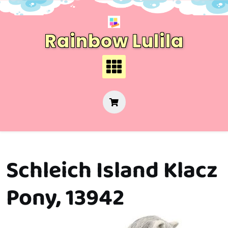
Skip
to
content
Rainbow Lulila
Schleich Island Klacz
Pony, 13942