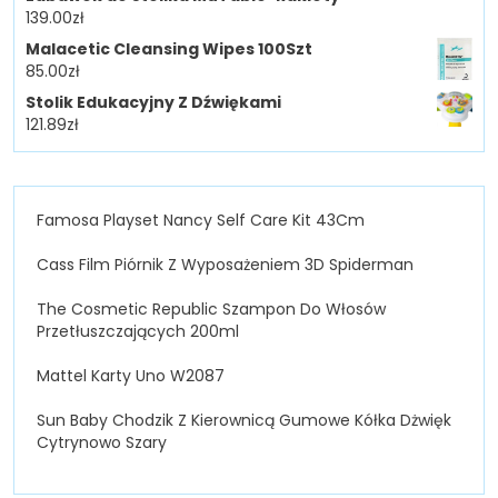
139.00
zł
Malacetic Cleansing Wipes 100Szt
85.00
zł
Stolik Edukacyjny Z Dźwiękami
121.89
zł
Famosa Playset Nancy Self Care Kit 43Cm
Cass Film Piórnik Z Wyposażeniem 3D Spiderman
The Cosmetic Republic Szampon Do Włosów
Przetłuszczających 200ml
Mattel Karty Uno W2087
Sun Baby Chodzik Z Kierownicą Gumowe Kółka Dżwięk
Cytrynowo Szary