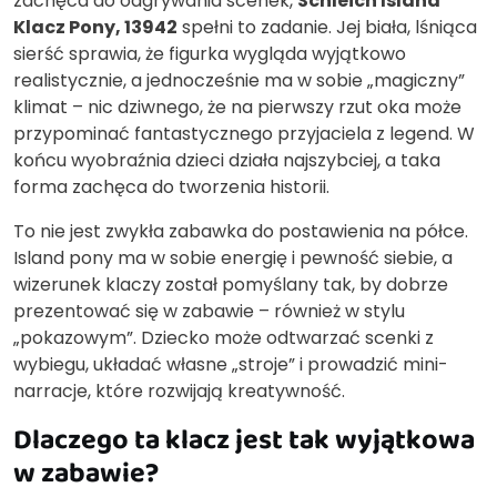
zachęca do odgrywania scenek,
Schleich Island
Klacz Pony, 13942
spełni to zadanie. Jej biała, lśniąca
sierść sprawia, że figurka wygląda wyjątkowo
realistycznie, a jednocześnie ma w sobie „magiczny”
klimat – nic dziwnego, że na pierwszy rzut oka może
przypominać fantastycznego przyjaciela z legend. W
końcu wyobraźnia dzieci działa najszybciej, a taka
forma zachęca do tworzenia historii.
To nie jest zwykła zabawka do postawienia na półce.
Island pony ma w sobie energię i pewność siebie, a
wizerunek klaczy został pomyślany tak, by dobrze
prezentować się w zabawie – również w stylu
„pokazowym”. Dziecko może odtwarzać scenki z
wybiegu, układać własne „stroje” i prowadzić mini-
narracje, które rozwijają kreatywność.
Dlaczego ta klacz jest tak wyjątkowa
w zabawie?