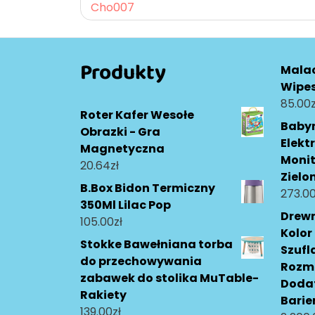
Cho007
wpisu
Produkty
Malac
Wipes
85.00
z
Roter Kafer Wesołe
Baby
Obrazki - Gra
Elekt
Magnetyczna
Monit
20.64
zł
Zielo
B.Box Bidon Termiczny
273.0
350Ml Lilac Pop
Drewn
105.00
zł
Kolor
Stokke Bawełniana torba
Szufl
do przechowywania
Rozmi
zabawek do stolika MuTable-
Doda
Rakiety
Barie
139.00
zł