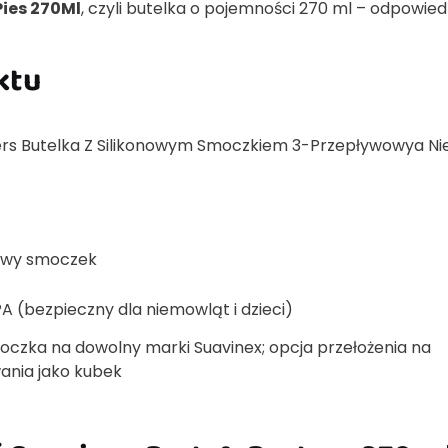
ies 270Ml
, czyli butelka o pojemności 270 ml – odpowied
ktu
rs Butelka Z Silikonowym Smoczkiem 3-Przepływowya Nie
owy smoczek
A (bezpieczny dla niemowląt i dzieci)
czka na dowolny marki Suavinex; opcja przełożenia na
wania jako kubek