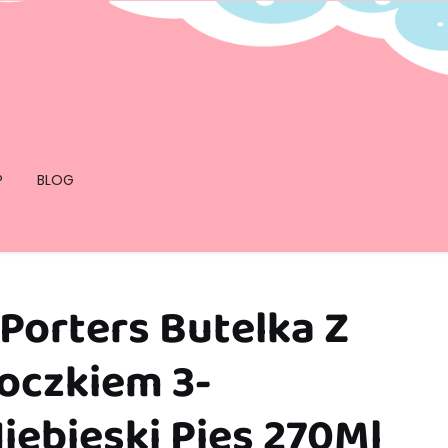
P
BLOG
Porters Butelka Z
oczkiem 3-
ebieski Pies 270Ml