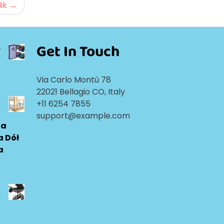
ik
Get In Touch
r
Via Carlo Montù 78
22021 Bellagio CO, Italy
+11 6254 7855
support@example.com
ia
a Dół
a