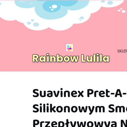
Skip
to
content
SKLE
Rainbow Lulila
Suavinex Pret-A-
Silikonowym Sm
Przepływowya Ni