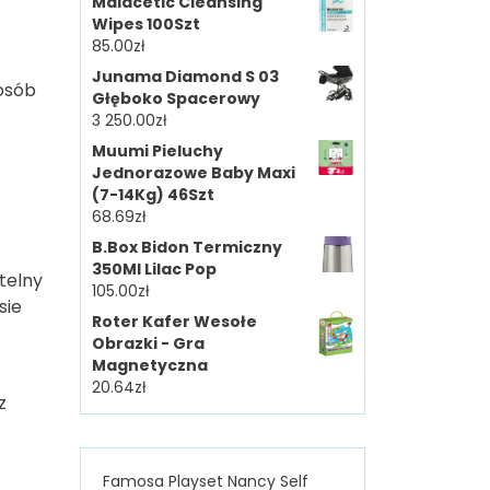
Malacetic Cleansing
Wipes 100Szt
85.00
zł
Junama Diamond S 03
 osób
Głęboko Spacerowy
3 250.00
zł
Muumi Pieluchy
Jednorazowe Baby Maxi
(7-14Kg) 46Szt
68.69
zł
B.Box Bidon Termiczny
350Ml Lilac Pop
telny
105.00
zł
sie
Roter Kafer Wesołe
Obrazki - Gra
Magnetyczna
20.64
zł
z
Famosa Playset Nancy Self