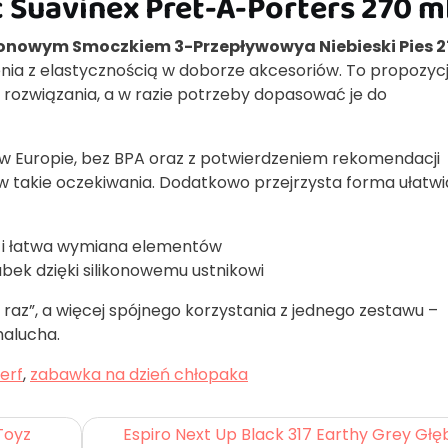
Suavinex Pret-A-Porters 270 m
ikonowym Smoczkiem 3-Przepływowya Niebieski Pies 
ia z elastycznością w doborze akcesoriów. To propozycj
 rozwiązania, a w razie potrzeby dopasować je do
 w Europie, bez BPA oraz z potwierdzeniem rekomendacji
 w takie oczekiwania. Dodatkowo przejrzysta forma ułatwi
 i łatwa wymiana elementów
ubek dzięki silikonowemu ustnikowi
az”, a więcej spójnego korzystania z jednego zestawu –
malucha.
erf
,
zabawka na dzień chłopaka
Toyz
Espiro Next Up Black 317 Earthy Grey Gł