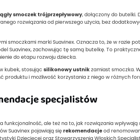
rągły smoczek trójprzepływowy
, dołączony do butelki. D
anego rozwiązania od pierwszego użycia, bez dodatkow
ymi smoczkami marki Suavinex. Oznacza to, że w razie po
el Suavinex, zachowując tę samą butelkę. To praktyczn
enie do etapu rozwoju dziecka.
w kubek, stosując
silikonowy ustnik
zamiast smoczka. 
ć produktu i możliwość korzystania z niego w różnych f
mendacje specjalistów
 funkcjonalność, ale też na to, jak rozwiązania wpływają
ów Suavinex pojawiają się
rekomendacje
od renomowa
tystyki Dziecięcej oraz Stowarzyszenia Włoskich Specjali