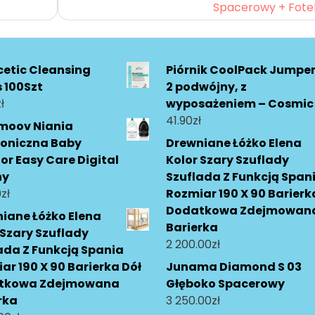
Spacerowy + Fotel
etic Cleansing
Piórnik CoolPack Jumpe
 100Szt
2 podwójny, z
ł
wyposażeniem – Cosmic
41.90
zł
moov Niania
roniczna Baby
Drewniane Łóżko Elena
or Easy Care Digital
Kolor Szary Szuflady
ny
Szuflada Z Funkcją Span
0
zł
Rozmiar 190 X 90 Barierk
Dodatkowa Zdejmowan
iane Łóżko Elena
Barierka
 Szary Szuflady
2 200.00
zł
ada Z Funkcją Spania
ar 190 X 90 Barierka Dół
Junama Diamond S 03
tkowa Zdejmowana
Głęboko Spacerowy
rka
3 250.00
zł