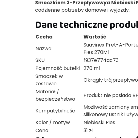
Smoczkiem 3-Przepływowya Niebieski P
codzienne potrzeby domowe i wyjazdy.
Dane techniczne produ
Cecha
Wartość
Suavinex Pret-A-Porte
Nazwa
Pies 270Ml
SKU
f937e774ac73
Pojemność butelki
270 ml
Smoczek w
Okrągły trójprzepływ
zestawie
Materiał /
Produkt nie posiada BP
bezpieczeństwo
Możliwość zamiany smo
Kompatybilność
silikonowy ustnik i uży
Kolor / motyw
Niebieski Pies
Cena
31 zł