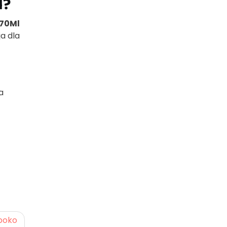
l?
270Ml
a dla
a
ęboko