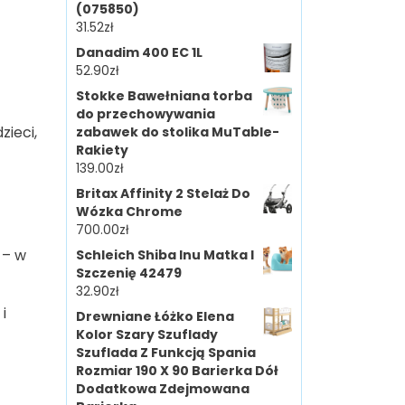
(075850)
31.52
zł
Danadim 400 EC 1L
52.90
zł
Stokke Bawełniana torba
do przechowywania
zieci,
zabawek do stolika MuTable-
Rakiety
139.00
zł
Britax Affinity 2 Stelaż Do
Wózka Chrome
700.00
zł
 – w
Schleich Shiba Inu Matka I
Szczenię 42479
32.90
zł
i
Drewniane Łóżko Elena
Kolor Szary Szuflady
Szuflada Z Funkcją Spania
Rozmiar 190 X 90 Barierka Dół
Dodatkowa Zdejmowana