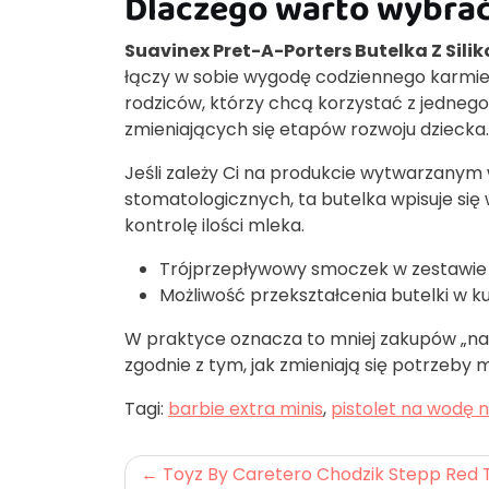
Dlaczego warto wybrać 
Suavinex Pret-A-Porters Butelka Z Sil
łączy w sobie wygodę codziennego karmien
rodziców, którzy chcą korzystać z jednego
zmieniających się etapów rozwoju dziecka.
Jeśli zależy Ci na produkcie wytwarzanym
stomatologicznych, ta butelka wpisuje się
kontrolę ilości mleka.
Trójprzepływowy smoczek w zestawie
Możliwość przekształcenia butelki w k
W praktyce oznacza to mniej zakupów „na r
zgodnie z tym, jak zmieniają się potrzeby 
Tagi:
barbie extra minis
,
pistolet na wodę n
Nawigacja
Toyz By Caretero Chodzik Stepp Red 