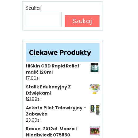
Szukaj
Szukaj
Ciekawe Produkty
HiSkin CBD Rapid Relief
maść 120ml
17.00
zł
Stolik Edukacyjny Z
Dźwiękami
121.89
zł
Askato Pilot Telewizyjny -
Zabawka
23.00
zł
Raven. 2X12el. Masza I
Niedźwiedź 075850