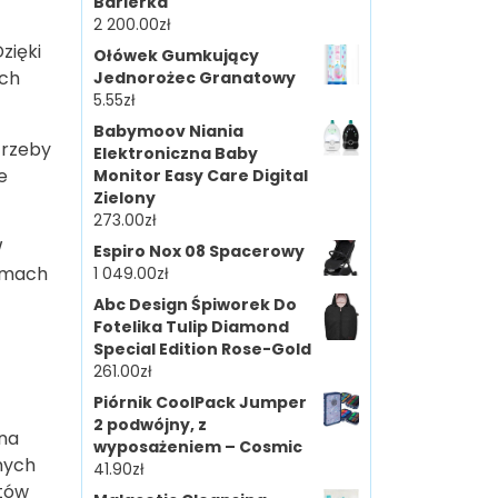
Barierka
2 200.00
zł
zięki
Ołówek Gumkujący
ych
Jednorożec Granatowy
5.55
zł
Babymoov Niania
trzeby
Elektroniczna Baby
e
Monitor Easy Care Digital
Zielony
273.00
zł
W
Espiro Nox 08 Spacerowy
ormach
1 049.00
zł
Abc Design Śpiworek Do
Fotelika Tulip Diamond
Special Edition Rose-Gold
261.00
zł
Piórnik CoolPack Jumper
2 podwójny, z
 na
wyposażeniem – Cosmic
nych
41.90
zł
stów