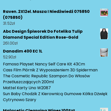
Raven. 2X12el. Masza I Niedźwiedź 075850
(075850)
31.52
zł
Abc Design Śpiworek Do Fotelika Tulip
Diamond Special Edition Rose-Gold
261.00
zł
Danadim 400 EC 1L
52.90
zł
Famosa Playset Nancy Self Care Kit 43Cm
Cass Film Piórnik Z Wyposażeniem 3D Spiderman
The Cosmetic Republic Szampon Do Włosów
Przetłuszczających 200ml
Mattel Karty Uno W2087
Sun Baby Chodzik Z Kierownicą Gumowe Kółka Dżwięk
Cytrynowo Szary
Malacetic Cleansing Wipes 100Szt