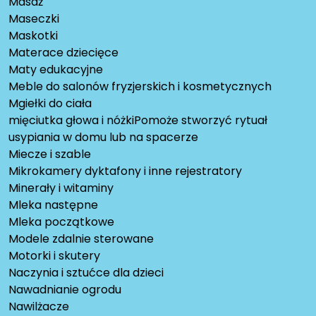
Masaż
Maseczki
Maskotki
Materace dziecięce
Maty edukacyjne
Meble do salonów fryzjerskich i kosmetycznych
Mgiełki do ciała
mięciutka głowa i nóżkiPomoże stworzyć rytuał
usypiania w domu lub na spacerze
Miecze i szable
Mikrokamery dyktafony i inne rejestratory
Minerały i witaminy
Mleka następne
Mleka początkowe
Modele zdalnie sterowane
Motorki i skutery
Naczynia i sztućce dla dzieci
Nawadnianie ogrodu
Nawilżacze