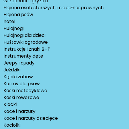
Grzechotki i gryzaki
Higiena osób starszych i niepełnosprawnych
Higiena psów
hotel
Hulajnogi
Hulajnogi dla dzieci
Huśtawki ogrodowe
Instrukcje i znaki BHP
Instrumenty dęte
Jeepy i quady
Jeździki
Kąciki zabaw
Karmy dla psów
Kaski motocyklowe
Kaski rowerowe
Klocki
Koce i narzuty
Koce i narzuty dziecięce
Kociołki