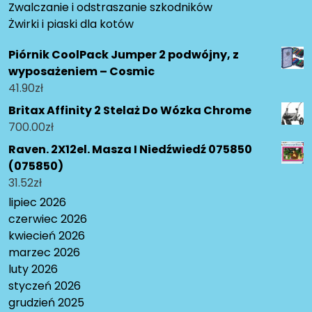
Zwalczanie i odstraszanie szkodników
Żwirki i piaski dla kotów
Piórnik CoolPack Jumper 2 podwójny, z
wyposażeniem – Cosmic
41.90
zł
Britax Affinity 2 Stelaż Do Wózka Chrome
700.00
zł
Raven. 2X12el. Masza I Niedźwiedź 075850
(075850)
31.52
zł
lipiec 2026
czerwiec 2026
kwiecień 2026
marzec 2026
luty 2026
styczeń 2026
grudzień 2025