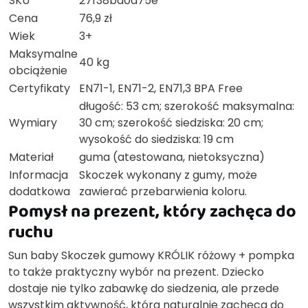
SKU
27f38bd0d75e
Cena
76,9 zł
Wiek
3+
Maksymalne
40 kg
obciążenie
Certyfikaty
EN71-1, EN71-2, EN71,3 BPA Free
długość: 53 cm; szerokość maksymalna:
Wymiary
30 cm; szerokość siedziska: 20 cm;
wysokość do siedziska: 19 cm
Materiał
guma (atestowana, nietoksyczna)
Informacja
Skoczek wykonany z gumy, może
dodatkowa
zawierać przebarwienia koloru.
Pomysł na prezent, który zachęca do
ruchu
Sun baby Skoczek gumowy KRÓLIK różowy + pompka
to także praktyczny wybór na prezent. Dziecko
dostaje nie tylko zabawkę do siedzenia, ale przede
wszystkim aktywność, która naturalnie zachęca do