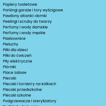
Papiery toaletowe
Parkingi garaże i tory wyścigowe
Pawilony altanki i domki
Peelingi i scruby do twarzy
Perfumy i wody damskie
Perfumy i wody męskie
Piaskownice
Pieluchy
Piłki dla dzieci
Piłki do ćwiczeń
Piły elektryczne
Piórniki
Place zabaw
Plecaki
Plecaki i tornistry na kółkach
Plecaki przedszkolne
Plecaki szkolne
Podgrzewacze i sterylizatory