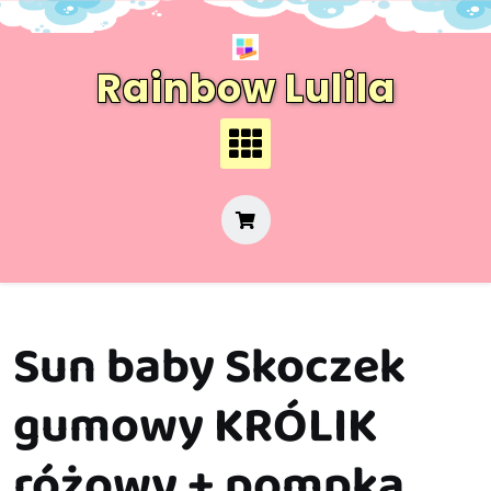
Skip
to
content
Rainbow Lulila
Sun baby Skoczek
gumowy KRÓLIK
różowy + pompka