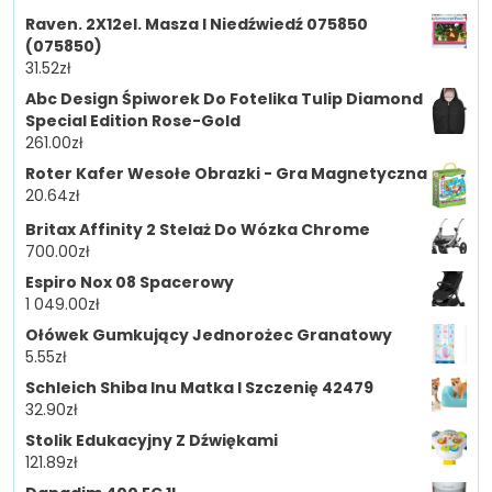
Raven. 2X12el. Masza I Niedźwiedź 075850
(075850)
31.52
zł
Abc Design Śpiworek Do Fotelika Tulip Diamond
Special Edition Rose-Gold
261.00
zł
Roter Kafer Wesołe Obrazki - Gra Magnetyczna
20.64
zł
Britax Affinity 2 Stelaż Do Wózka Chrome
700.00
zł
Espiro Nox 08 Spacerowy
1 049.00
zł
Ołówek Gumkujący Jednorożec Granatowy
5.55
zł
Schleich Shiba Inu Matka I Szczenię 42479
32.90
zł
Stolik Edukacyjny Z Dźwiękami
121.89
zł