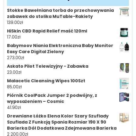
Stokke Bawełniana torba do przechowywania
zabawek do stolika MuTable-Rakiety
139.00
zł
HiSkin CBD Rapid Relief maść 120ml
17.00
zł
Babymoov Niania Elektroniczna Baby Monitor
Easy Care Digital Zielony
273.00
zł
Askato Pilot Telewizyjny - Zabawka
23.00
zł
Malacetic Cleansing Wipes 100Szt
85.00
zł
Piórnik CoolPack Jumper 2 podwójny, z
wyposażeniem – Cosmic
41.90
zł
Drewniane Łóżko Elena Kolor Szary Szuflady
Szuflada Z Funkcją Spania Rozmiar 190 X 90
Barierka Dół Dodatkowa Zdejmowana Barierka
2 200.00
zł