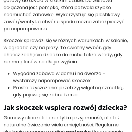
gotowy do użycia w krótkim czasie. Do zestawu
dołączona jest pompka, która pozwala szybko
nadmuchać zabawkę. Wykorzystuje się plastikowy
zawór/wentyl, a otwór u spodu można zabezpieczyć
po napompowaniu.
Skoczek sprawdzi się w różnych warunkach: w salonie,
w ogrodzie czy na plaży. To świetny wybór, gdy
chcesz zachęcić dziecko do ruchu także wtedy, gdy
nie ma planów na długie wyjścia.
Wygodna zabawa w domu i na dworze –
wystarczy napompować skoczek
Proste czyszczenie: przetrzyj wilgotną szmatką,
gdy pojawią się zabrudzenia
Jak skoczek wspiera rozwój dziecka?
Gumowy skoczek to nie tylko przyjemność, ale też
naturalne ćwiczenie wielu umiejętności. Regularne
skakanie pomaga rozwijać
motorykę
i koordynację