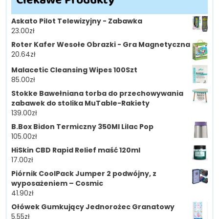
Askato Pilot Telewizyjny - Zabawka
23.00
zł
Roter Kafer Wesołe Obrazki - Gra Magnetyczna
20.64
zł
Malacetic Cleansing Wipes 100Szt
85.00
zł
Stokke Bawełniana torba do przechowywania
zabawek do stolika MuTable-Rakiety
139.00
zł
B.Box Bidon Termiczny 350Ml Lilac Pop
105.00
zł
HiSkin CBD Rapid Relief maść 120ml
17.00
zł
Piórnik CoolPack Jumper 2 podwójny, z
wyposażeniem – Cosmic
41.90
zł
Ołówek Gumkujący Jednorożec Granatowy
5.55
zł