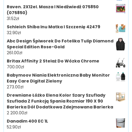
Raven. 2X12el. Masza I Niedźwiedź 075850
(075850)
31.52
zł
Schleich Shiba Inu Matka I Szczenię 42479
32.90
zł
Abc Design Śpiworek Do Fotelika Tulip Diamond
Special Edition Rose-Gold
261.00
zł
Britax Affinity 2 Stelaż Do Wózka Chrome
700.00
zł
Babymoov Niania Elektroniczna Baby Monitor
Easy Care Digital Zielony
273.00
zł
Drewniane Łóżko Elena Kolor Szary Szuflady
Szuflada Z Funkcją Spania Rozmiar 190 X 90
Barierka Dół Dodatkowa Zdejmowana Barierka
2 200.00
zł
Danadim 400 EC 1L
52.90
zł