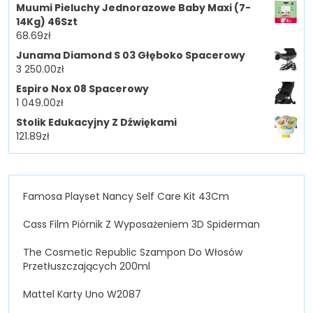
Muumi Pieluchy Jednorazowe Baby Maxi (7-
14Kg) 46Szt
68.69
zł
Junama Diamond S 03 Głęboko Spacerowy
3 250.00
zł
Espiro Nox 08 Spacerowy
1 049.00
zł
Stolik Edukacyjny Z Dźwiękami
121.89
zł
Famosa Playset Nancy Self Care Kit 43Cm
Cass Film Piórnik Z Wyposażeniem 3D Spiderman
The Cosmetic Republic Szampon Do Włosów
Przetłuszczających 200ml
Mattel Karty Uno W2087