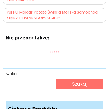
wpisu
Mint Chill 75Ml
Pui Pui Molcar Potato Świnka Morska Samochód
Miękki Pluszak 28Cm 584612
Nie przeocz także:
zzzzz
Szukaj
Szukaj
Ciekawe Produkty