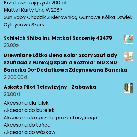
Przetłuszczających 200ml
Mattel Karty Uno W2087
Sun Baby Chodzik Z Kierownicą Gumowe Kółka Dżwięk
Cytrynowo Szary
Schleich Shiba Inu Matka I Szczenię 42479
32.90
zł
Drewniane Łóżko Elena Kolor Szary Szuflady
Szuflada Z Funkcją Spania Rozmiar 190 X 90
Barierka Dół Dodatkowa Zdejmowana Barierka
2 200.00
zł
Askato Pilot Telewizyjny - Zabawka
23.00
zł
Akcesoria dla lalek
Akcesoria do butelek
Akcesoria do sprzętu prezentacyjnego
Akcesoria do tańca
Akcesoria do wózków