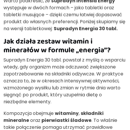
Warto podkreślić, że
Supradyn Intensia Energy
występuje w dwóch formach – jako tabletki oraz
tabletki musujące – dzięki czemu łatwiej dopasować
produkt do własnych preferencji. Poniżej skupiamy się
na wersji tabletkowej:
Supradyn Energia 30 tabl.
Jak działa zestaw witamin i
minerałów w formule „energia”?
Supradyn Energia 30 tabl. powstał z myślą o wsparciu
wtedy, gdy organizm może odczuwać zwiększone
zapotrzebowanie na składniki odżywcze. W praktyce
oznacza to, że w okresach intensywnej aktywności,
wzmożonego wysiłku lub zmian w rytmie dnia warto
sięgnąć po produkt, który uzupełnia dietę o
niezbędne elementy.
Kompozycja obejmuje
witaminy
,
składniki
mineralne
oraz
pierwiastki śladowe
. To właśnie
takie połączenie pomaga utrzymać prawidłowe