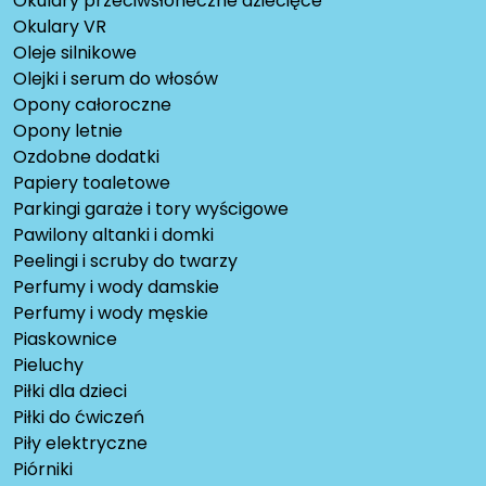
Okulary przeciwsłoneczne dziecięce
Okulary VR
Oleje silnikowe
Olejki i serum do włosów
Opony całoroczne
Opony letnie
Ozdobne dodatki
Papiery toaletowe
Parkingi garaże i tory wyścigowe
Pawilony altanki i domki
Peelingi i scruby do twarzy
Perfumy i wody damskie
Perfumy i wody męskie
Piaskownice
Pieluchy
Piłki dla dzieci
Piłki do ćwiczeń
Piły elektryczne
Piórniki