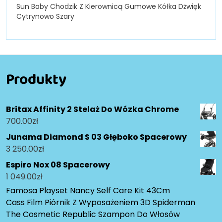
Sun Baby Chodzik Z Kierownicą Gumowe Kółka Dżwięk
Cytrynowo Szary
Produkty
Britax Affinity 2 Stelaż Do Wózka Chrome
700.00
zł
Junama Diamond S 03 Głęboko Spacerowy
3 250.00
zł
Espiro Nox 08 Spacerowy
1 049.00
zł
Famosa Playset Nancy Self Care Kit 43Cm
Cass Film Piórnik Z Wyposażeniem 3D Spiderman
The Cosmetic Republic Szampon Do Włosów