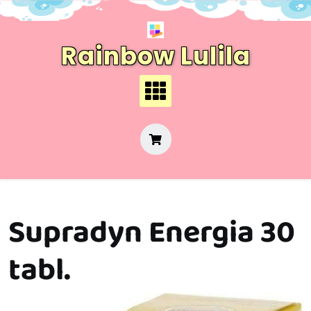
Skip
to
content
Rainbow Lulila
Supradyn Energia 30
tabl.