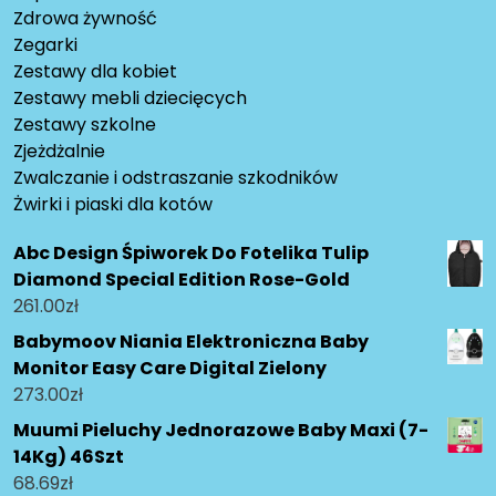
Zdrowa żywność
Zegarki
Zestawy dla kobiet
Zestawy mebli dziecięcych
Zestawy szkolne
Zjeżdżalnie
Zwalczanie i odstraszanie szkodników
Żwirki i piaski dla kotów
Abc Design Śpiworek Do Fotelika Tulip
Diamond Special Edition Rose-Gold
261.00
zł
Babymoov Niania Elektroniczna Baby
Monitor Easy Care Digital Zielony
273.00
zł
Muumi Pieluchy Jednorazowe Baby Maxi (7-
14Kg) 46Szt
68.69
zł