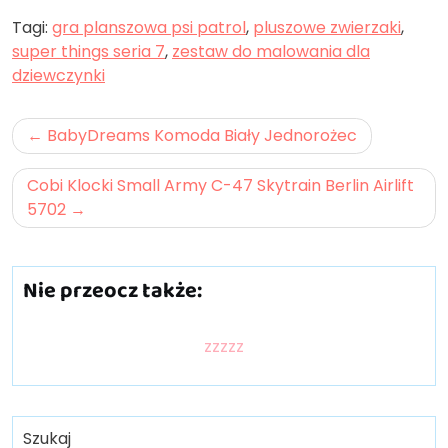
Tagi:
gra planszowa psi patrol
,
pluszowe zwierzaki
,
super things seria 7
,
zestaw do malowania dla
dziewczynki
Nawigacja
BabyDreams Komoda Biały Jednorożec
wpisu
Cobi Klocki Small Army C-47 Skytrain Berlin Airlift
5702
Nie przeocz także:
zzzzz
Szukaj