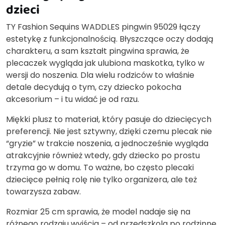
dzieci
TY Fashion Sequins WADDLES pingwin 95029 łączy
estetykę z funkcjonalnością. Błyszczące oczy dodają
charakteru, a sam kształt pingwina sprawia, że
plecaczek wygląda jak ulubiona maskotka, tylko w
wersji do noszenia. Dla wielu rodziców to właśnie
detale decydują o tym, czy dziecko pokocha
akcesorium – i tu widać je od razu.
Miękki plusz to materiał, który pasuje do dziecięcych
preferencji. Nie jest sztywny, dzięki czemu plecak nie
“gryzie” w trakcie noszenia, a jednocześnie wygląda
atrakcyjnie również wtedy, gdy dziecko po prostu
trzyma go w domu. To ważne, bo często plecaki
dziecięce pełnią rolę nie tylko organizera, ale też
towarzysza zabaw.
Rozmiar 25 cm sprawia, że model nadaje się na
różnego rodzaju wyjścia – od przedszkola po rodzinne