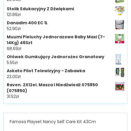
Stolik Edukacyjny Z Dźwiękami
121.89
zł
Danadim 400 EC 1L
52.90
zł
Muumi Pieluchy Jednorazowe Baby Maxi (7-
14Kg) 46Szt
68.69
zł
Ołówek Gumkujący Jednorożec Granatowy
5.55
zł
Askato Pilot Telewizyjny - Zabawka
23.00
zł
Raven. 2X12el. Masza I Niedźwiedź 075850
(075850)
31.52
zł
Famosa Playset Nancy Self Care Kit 43Cm