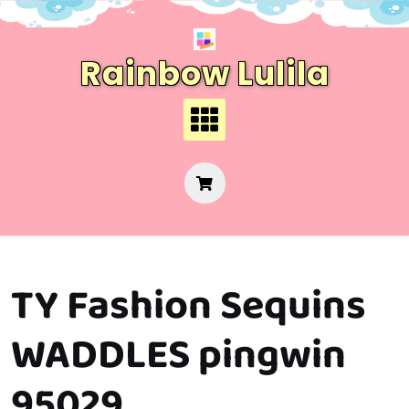
Skip
to
content
Rainbow Lulila
TY Fashion Sequins
WADDLES pingwin
95029