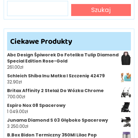
Szukaj
Ciekawe Produkty
Abc Design Śpiworek Do Fotelika Tulip Diamond
Special Edition Rose-Gold
261.00
zł
Schleich Shiba Inu Matka I Szczenię 42479
32.90
zł
Britax Affinity 2 Stelaż Do Wózka Chrome
700.00
zł
Espiro Nox 08 Spacerowy
1 049.00
zł
Junama Diamond S 03 Głęboko Spacerowy
3 250.00
zł
B.Box Bidon Termiczny 350Ml Lilac Pop