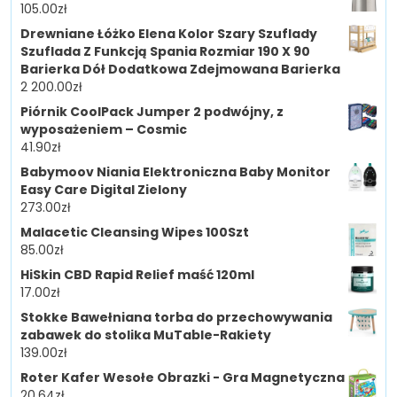
105.00
zł
Drewniane Łóżko Elena Kolor Szary Szuflady
Szuflada Z Funkcją Spania Rozmiar 190 X 90
Barierka Dół Dodatkowa Zdejmowana Barierka
2 200.00
zł
Piórnik CoolPack Jumper 2 podwójny, z
wyposażeniem – Cosmic
41.90
zł
Babymoov Niania Elektroniczna Baby Monitor
Easy Care Digital Zielony
273.00
zł
Malacetic Cleansing Wipes 100Szt
85.00
zł
HiSkin CBD Rapid Relief maść 120ml
17.00
zł
Stokke Bawełniana torba do przechowywania
zabawek do stolika MuTable-Rakiety
139.00
zł
Roter Kafer Wesołe Obrazki - Gra Magnetyczna
20.64
zł