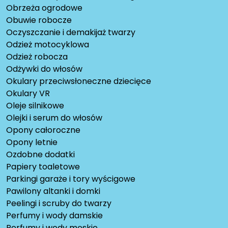
Obrzeża ogrodowe
Obuwie robocze
Oczyszczanie i demakijaż twarzy
Odzież motocyklowa
Odzież robocza
Odżywki do włosów
Okulary przeciwsłoneczne dziecięce
Okulary VR
Oleje silnikowe
Olejki i serum do włosów
Opony całoroczne
Opony letnie
Ozdobne dodatki
Papiery toaletowe
Parkingi garaże i tory wyścigowe
Pawilony altanki i domki
Peelingi i scruby do twarzy
Perfumy i wody damskie
Perfumy i wody męskie