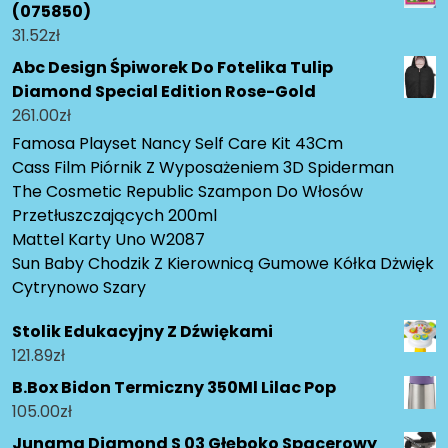
(075850)
31.52
zł
Abc Design Śpiworek Do Fotelika Tulip
Diamond Special Edition Rose-Gold
261.00
zł
Famosa Playset Nancy Self Care Kit 43Cm
Cass Film Piórnik Z Wyposażeniem 3D Spiderman
The Cosmetic Republic Szampon Do Włosów
Przetłuszczających 200ml
Mattel Karty Uno W2087
Sun Baby Chodzik Z Kierownicą Gumowe Kółka Dżwięk
Cytrynowo Szary
Stolik Edukacyjny Z Dźwiękami
121.89
zł
B.Box Bidon Termiczny 350Ml Lilac Pop
105.00
zł
Junama Diamond S 03 Głęboko Spacerowy