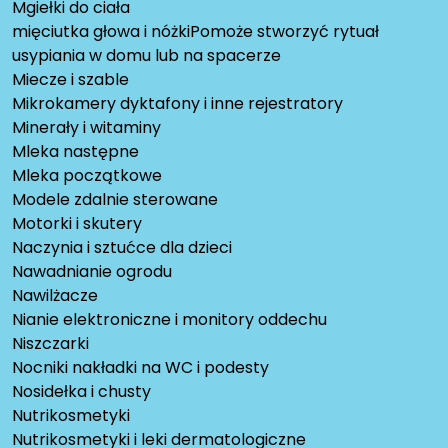
Mgiełki do ciała
mięciutka głowa i nóżkiPomoże stworzyć rytuał
usypiania w domu lub na spacerze
Miecze i szable
Mikrokamery dyktafony i inne rejestratory
Minerały i witaminy
Mleka następne
Mleka początkowe
Modele zdalnie sterowane
Motorki i skutery
Naczynia i sztućce dla dzieci
Nawadnianie ogrodu
Nawilżacze
Nianie elektroniczne i monitory oddechu
Niszczarki
Nocniki nakładki na WC i podesty
Nosidełka i chusty
Nutrikosmetyki
Nutrikosmetyki i leki dermatologiczne