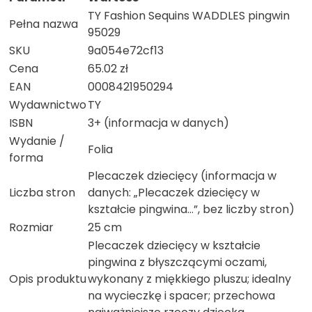
TY Fashion Sequins WADDLES pingwin
Pełna nazwa
95029
SKU
9a054e72cf13
Cena
65.02 zł
EAN
0008421950294
Wydawnictwo
TY
ISBN
3+ (informacja w danych)
Wydanie /
Folia
forma
Plecaczek dziecięcy (informacja w
Liczba stron
danych: „Plecaczek dziecięcy w
kształcie pingwina…”, bez liczby stron)
Rozmiar
25 cm
Plecaczek dziecięcy w kształcie
pingwina z błyszczącymi oczami,
Opis produktu
wykonany z miękkiego pluszu; idealny
na wycieczkę i spacer; przechowa