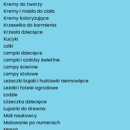
Kremy do twarzy
Kremy i masła do ciała
Kremy koloryzujące
Krzesełka do karmienia
Krzesła dziecięce
Kucyki
Lalki
Lampki dziecięce
Lampki i ozdoby świetlne
Lampy ścienne
Lampy stołowe
Leżaczki bujaki i huśtawki niemowlęce
Leżaki i fotele ogrodowe
Łodzie
Łóżeczka dziecięce
Łuparki do drewna
Mali naukowcy
Malowanie po numerach
Masaż