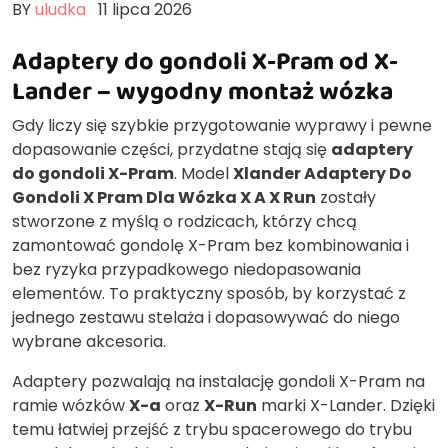
BY
uludka
11 lipca 2026
Adaptery do gondoli X-Pram od X-
Lander – wygodny montaż wózka
Gdy liczy się szybkie przygotowanie wyprawy i pewne
dopasowanie części, przydatne stają się
adaptery
do gondoli X-Pram
. Model
Xlander Adaptery Do
Gondoli X Pram Dla Wózka X A X Run
zostały
stworzone z myślą o rodzicach, którzy chcą
zamontować gondolę X-Pram bez kombinowania i
bez ryzyka przypadkowego niedopasowania
elementów. To praktyczny sposób, by korzystać z
jednego zestawu stelaża i dopasowywać do niego
wybrane akcesoria.
Adaptery pozwalają na instalację gondoli X-Pram na
ramie wózków
X-a
oraz
X-Run
marki X-Lander. Dzięki
temu łatwiej przejść z trybu spacerowego do trybu