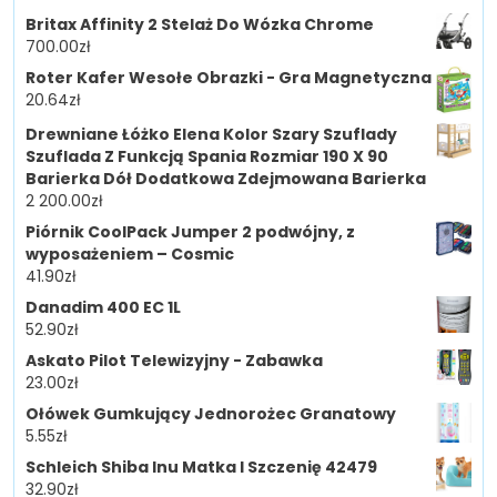
Britax Affinity 2 Stelaż Do Wózka Chrome
700.00
zł
Roter Kafer Wesołe Obrazki - Gra Magnetyczna
20.64
zł
Drewniane Łóżko Elena Kolor Szary Szuflady
Szuflada Z Funkcją Spania Rozmiar 190 X 90
Barierka Dół Dodatkowa Zdejmowana Barierka
2 200.00
zł
Piórnik CoolPack Jumper 2 podwójny, z
wyposażeniem – Cosmic
41.90
zł
Danadim 400 EC 1L
52.90
zł
Askato Pilot Telewizyjny - Zabawka
23.00
zł
Ołówek Gumkujący Jednorożec Granatowy
5.55
zł
Schleich Shiba Inu Matka I Szczenię 42479
32.90
zł