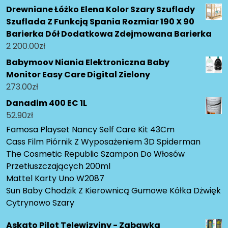
Drewniane Łóżko Elena Kolor Szary Szuflady
Szuflada Z Funkcją Spania Rozmiar 190 X 90
Barierka Dół Dodatkowa Zdejmowana Barierka
2 200.00
zł
Babymoov Niania Elektroniczna Baby
Monitor Easy Care Digital Zielony
273.00
zł
Danadim 400 EC 1L
52.90
zł
Famosa Playset Nancy Self Care Kit 43Cm
Cass Film Piórnik Z Wyposażeniem 3D Spiderman
The Cosmetic Republic Szampon Do Włosów
Przetłuszczających 200ml
Mattel Karty Uno W2087
Sun Baby Chodzik Z Kierownicą Gumowe Kółka Dżwięk
Cytrynowo Szary
Askato Pilot Telewizyjny - Zabawka