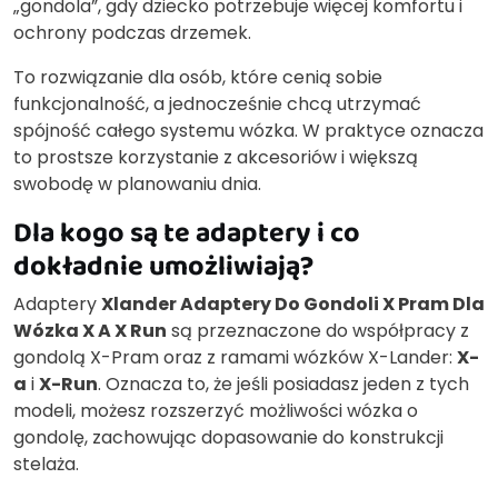
„gondola”, gdy dziecko potrzebuje więcej komfortu i
ochrony podczas drzemek.
To rozwiązanie dla osób, które cenią sobie
funkcjonalność, a jednocześnie chcą utrzymać
spójność całego systemu wózka. W praktyce oznacza
to prostsze korzystanie z akcesoriów i większą
swobodę w planowaniu dnia.
Dla kogo są te adaptery i co
dokładnie umożliwiają?
Adaptery
Xlander Adaptery Do Gondoli X Pram Dla
Wózka X A X Run
są przeznaczone do współpracy z
gondolą X-Pram oraz z ramami wózków X-Lander:
X-
a
i
X-Run
. Oznacza to, że jeśli posiadasz jeden z tych
modeli, możesz rozszerzyć możliwości wózka o
gondolę, zachowując dopasowanie do konstrukcji
stelaża.