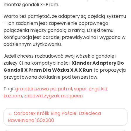
montaż gondoli X-Pram.
Warto też pamiętać, że adaptery są częścią systemu
– ich zadaniem jest zapewnienie poprawnego
połączenia między gondolą a ramą. Dzięki temu
konfiguracja jest bardziej przewidywalna i wygodna w
codziennym użytkowaniu.
Jeżeli chcesz rozbudować swój wózek o gondolę i
zależy Ci na kompatybilności,
Xlander Adaptery Do
Gondoli X Pram Dla Wózka X A X Run
to propozycja
przygotowana dokładnie pod ten zestaw.
Tagi:
gra planszowa psi patrol
,
super zings kid
kazoom
,
zabawki zygzak mcqueen
Nawigacja
Carbotex Królik Bing Pościel Dziecieca
wpisu
Bawełniana 160X200