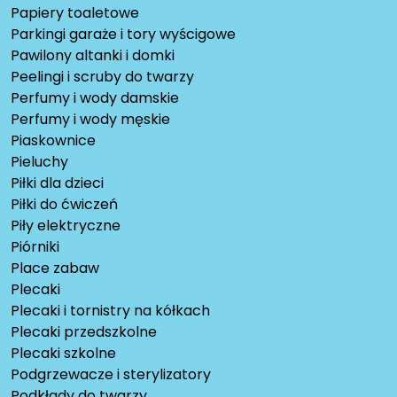
Papiery toaletowe
Parkingi garaże i tory wyścigowe
Pawilony altanki i domki
Peelingi i scruby do twarzy
Perfumy i wody damskie
Perfumy i wody męskie
Piaskownice
Pieluchy
Piłki dla dzieci
Piłki do ćwiczeń
Piły elektryczne
Piórniki
Place zabaw
Plecaki
Plecaki i tornistry na kółkach
Plecaki przedszkolne
Plecaki szkolne
Podgrzewacze i sterylizatory
Podkłady do twarzy