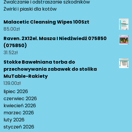
Zwalczanie i odstraszanie szkodników
Żwirki i piaski dla kotów
Malacetic Cleansing Wipes 100Szt
85.00
zł
Raven. 2X12el. Masza I Niedźwiedź 075850
(075850)
31.52
zł
Stokke Bawełniana torba do
przechowywania zabawek do stolika
MuTable-Rakiety
139.00
zł
lipiec 2026
czerwiec 2026
kwiecień 2026
marzec 2026
luty 2026
styczeń 2026