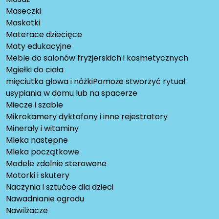
Maseczki
Maskotki
Materace dziecięce
Maty edukacyjne
Meble do salonów fryzjerskich i kosmetycznych
Mgiełki do ciała
mięciutka głowa i nóżkiPomoże stworzyć rytuał
usypiania w domu lub na spacerze
Miecze i szable
Mikrokamery dyktafony i inne rejestratory
Minerały i witaminy
Mleka następne
Mleka początkowe
Modele zdalnie sterowane
Motorki i skutery
Naczynia i sztućce dla dzieci
Nawadnianie ogrodu
Nawilżacze