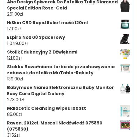
Abc Design Śpiworek Do Fotelika Tulip Diamond
Special Edition Rose-Gold
261.00
zł
HiSkin CBD Rapid Relief maść 120ml
17.00
zł
Espiro Nox 08 Spacerowy
1 049.00
zł
Stolik Edukacyjny Z Dźwiękami
121.89
zł
Stokke Bawełniana torba do przechowywania
zabawek do stolika MuTable-Rakiety
139.00
zł
Babymoov Niania Elektroniczna Baby Monitor
Easy Care Digital Zielony
273.00
zł
Malacetic Cleansing Wipes 100Szt
85.00
zł
Raven. 2X12el. Masza I Niedźwiedź 075850
(075850)
31.52
zł