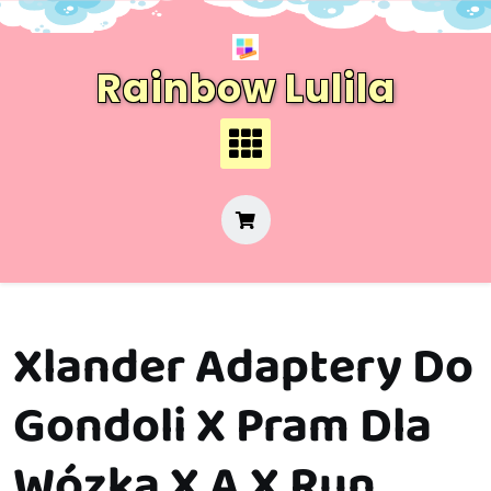
Skip
to
content
Rainbow Lulila
Xlander Adaptery Do
Gondoli X Pram Dla
Wózka X A X Run