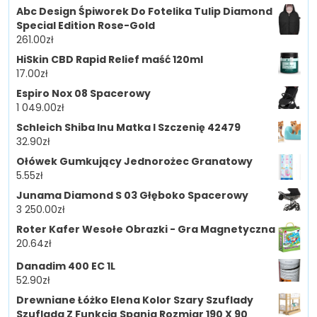
Abc Design Śpiworek Do Fotelika Tulip Diamond
Special Edition Rose-Gold
261.00
zł
HiSkin CBD Rapid Relief maść 120ml
17.00
zł
Espiro Nox 08 Spacerowy
1 049.00
zł
Schleich Shiba Inu Matka I Szczenię 42479
32.90
zł
Ołówek Gumkujący Jednorożec Granatowy
5.55
zł
Junama Diamond S 03 Głęboko Spacerowy
3 250.00
zł
Roter Kafer Wesołe Obrazki - Gra Magnetyczna
20.64
zł
Danadim 400 EC 1L
52.90
zł
Drewniane Łóżko Elena Kolor Szary Szuflady
Szuflada Z Funkcją Spania Rozmiar 190 X 90