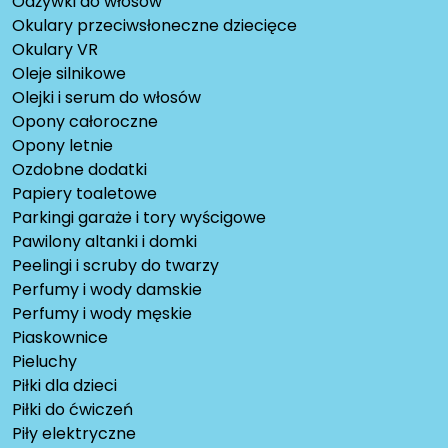
Odżywki do włosów
Okulary przeciwsłoneczne dziecięce
Okulary VR
Oleje silnikowe
Olejki i serum do włosów
Opony całoroczne
Opony letnie
Ozdobne dodatki
Papiery toaletowe
Parkingi garaże i tory wyścigowe
Pawilony altanki i domki
Peelingi i scruby do twarzy
Perfumy i wody damskie
Perfumy i wody męskie
Piaskownice
Pieluchy
Piłki dla dzieci
Piłki do ćwiczeń
Piły elektryczne