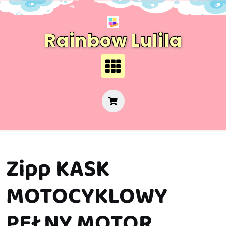
Skip
to
content
Rainbow Lulila
Zipp KASK
MOTOCYKLOWY
PEŁNY MOTOR