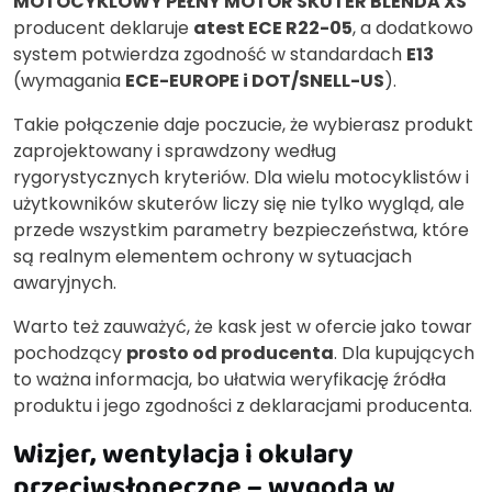
MOTOCYKLOWY PEŁNY MOTOR SKUTER BLENDA XS
producent deklaruje
atest ECE R22-05
, a dodatkowo
system potwierdza zgodność w standardach
E13
(wymagania
ECE-EUROPE i DOT/SNELL-US
).
Takie połączenie daje poczucie, że wybierasz produkt
zaprojektowany i sprawdzony według
rygorystycznych kryteriów. Dla wielu motocyklistów i
użytkowników skuterów liczy się nie tylko wygląd, ale
przede wszystkim parametry bezpieczeństwa, które
są realnym elementem ochrony w sytuacjach
awaryjnych.
Warto też zauważyć, że kask jest w ofercie jako towar
pochodzący
prosto od producenta
. Dla kupujących
to ważna informacja, bo ułatwia weryfikację źródła
produktu i jego zgodności z deklaracjami producenta.
Wizjer, wentylacja i okulary
przeciwsłoneczne – wygoda w