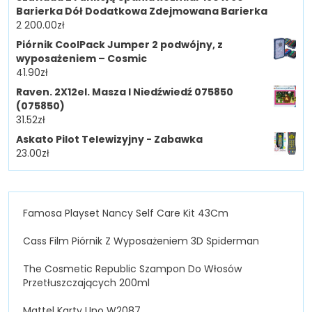
Barierka Dół Dodatkowa Zdejmowana Barierka
2 200.00
zł
Piórnik CoolPack Jumper 2 podwójny, z
wyposażeniem – Cosmic
41.90
zł
Raven. 2X12el. Masza I Niedźwiedź 075850
(075850)
31.52
zł
Askato Pilot Telewizyjny - Zabawka
23.00
zł
Famosa Playset Nancy Self Care Kit 43Cm
Cass Film Piórnik Z Wyposażeniem 3D Spiderman
The Cosmetic Republic Szampon Do Włosów
Przetłuszczających 200ml
Mattel Karty Uno W2087