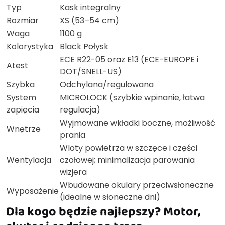
Typ
Kask integralny
Rozmiar
XS (53–54 cm)
Waga
1100 g
Kolorystyka
Black Połysk
ECE R22-05 oraz E13 (ECE-EUROPE i
Atest
DOT/SNELL-US)
Szybka
Odchylana/regulowana
System
MICROLOCK (szybkie wpinanie, łatwa
zapięcia
regulacja)
Wyjmowane wkładki boczne, możliwość
Wnętrze
prania
Wloty powietrza w szczęce i części
Wentylacja
czołowej; minimalizacja parowania
wizjera
Wbudowane okulary przeciwsłoneczne
Wyposażenie
(idealne w słoneczne dni)
Dla kogo będzie najlepszy? Motor,