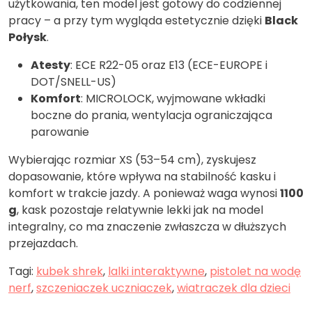
użytkowania, ten model jest gotowy do codziennej
pracy – a przy tym wygląda estetycznie dzięki
Black
Połysk
.
Atesty
: ECE R22-05 oraz E13 (ECE-EUROPE i
DOT/SNELL-US)
Komfort
: MICROLOCK, wyjmowane wkładki
boczne do prania, wentylacja ograniczająca
parowanie
Wybierając rozmiar XS (53–54 cm), zyskujesz
dopasowanie, które wpływa na stabilność kasku i
komfort w trakcie jazdy. A ponieważ waga wynosi
1100
g
, kask pozostaje relatywnie lekki jak na model
integralny, co ma znaczenie zwłaszcza w dłuższych
przejazdach.
Tagi:
kubek shrek
,
lalki interaktywne
,
pistolet na wodę
nerf
,
szczeniaczek uczniaczek
,
wiatraczek dla dzieci