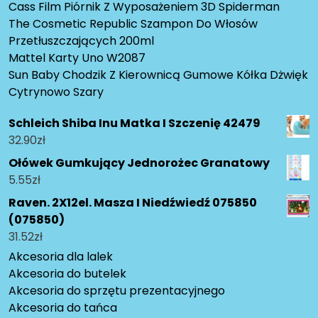
Cass Film Piórnik Z Wyposażeniem 3D Spiderman
The Cosmetic Republic Szampon Do Włosów
Przetłuszczających 200ml
Mattel Karty Uno W2087
Sun Baby Chodzik Z Kierownicą Gumowe Kółka Dżwięk
Cytrynowo Szary
Schleich Shiba Inu Matka I Szczenię 42479
32.90
zł
Ołówek Gumkujący Jednorożec Granatowy
5.55
zł
Raven. 2X12el. Masza I Niedźwiedź 075850
(075850)
31.52
zł
Akcesoria dla lalek
Akcesoria do butelek
Akcesoria do sprzętu prezentacyjnego
Akcesoria do tańca