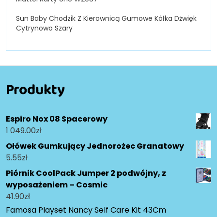
Sun Baby Chodzik Z Kierownicą Gumowe Kółka Dżwięk
Cytrynowo Szary
Produkty
Espiro Nox 08 Spacerowy
1 049.00
zł
Ołówek Gumkujący Jednorożec Granatowy
5.55
zł
Piórnik CoolPack Jumper 2 podwójny, z
wyposażeniem – Cosmic
41.90
zł
Famosa Playset Nancy Self Care Kit 43Cm