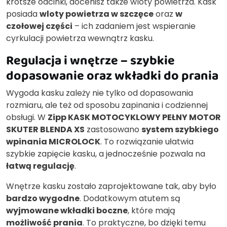
krótsze odcinki, docenisz także wloty powietrza. Kask
posiada
wloty powietrza w szczęce
oraz
w
czołowej części
– ich zadaniem jest wspieranie
cyrkulacji powietrza wewnątrz kasku.
Regulacja i wnętrze – szybkie
dopasowanie oraz wkładki do prania
Wygoda kasku zależy nie tylko od dopasowania
rozmiaru, ale też od sposobu zapinania i codziennej
obsługi. W
Zipp KASK MOTOCYKLOWY PEŁNY MOTOR
SKUTER BLENDA XS
zastosowano
system szybkiego
wpinania MICROLOCK
. To rozwiązanie ułatwia
szybkie zapięcie kasku, a jednocześnie pozwala na
łatwą regulację
.
Wnętrze kasku zostało zaprojektowane tak, aby było
bardzo wygodne
. Dodatkowym atutem są
wyjmowane wkładki boczne
, które mają
możliwość prania
. To praktyczne, bo dzięki temu