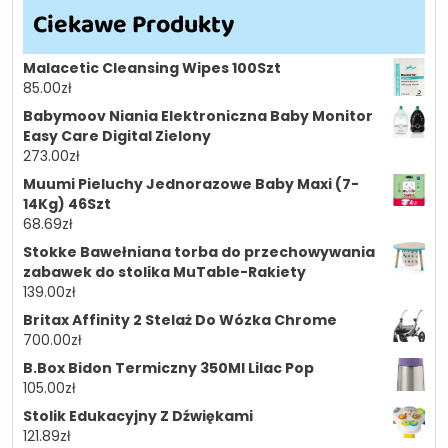
Ciekawe Produkty
Malacetic Cleansing Wipes 100Szt
85.00
zł
Babymoov Niania Elektroniczna Baby Monitor
Easy Care Digital Zielony
273.00
zł
Muumi Pieluchy Jednorazowe Baby Maxi (7-
14Kg) 46Szt
68.69
zł
Stokke Bawełniana torba do przechowywania
zabawek do stolika MuTable-Rakiety
139.00
zł
Britax Affinity 2 Stelaż Do Wózka Chrome
700.00
zł
B.Box Bidon Termiczny 350Ml Lilac Pop
105.00
zł
Stolik Edukacyjny Z Dźwiękami
121.89
zł