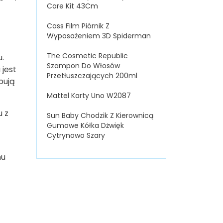
Care Kit 43Cm
Cass Film Piórnik Z
Wyposażeniem 3D Spiderman
The Cosmetic Republic
u.
Szampon Do Włosów
 jest
Przetłuszczających 200ml
pują
Mattel Karty Uno W2087
u z
Sun Baby Chodzik Z Kierownicą
Gumowe Kółka Dżwięk
Cytrynowo Szary
mu