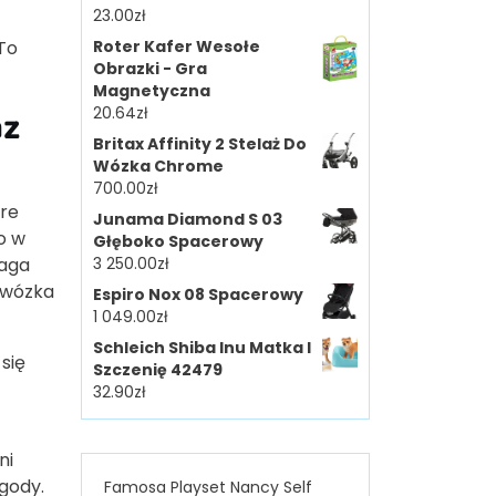
23.00
zł
To
Roter Kafer Wesołe
Obrazki - Gra
Magnetyczna
az
20.64
zł
Britax Affinity 2 Stelaż Do
Wózka Chrome
700.00
zł
óre
Junama Diamond S 03
o w
Głęboko Spacerowy
maga
3 250.00
zł
 wózka
Espiro Nox 08 Spacerowy
1 049.00
zł
Schleich Shiba Inu Matka I
się
Szczenię 42479
32.90
zł
ni
gody.
Famosa Playset Nancy Self