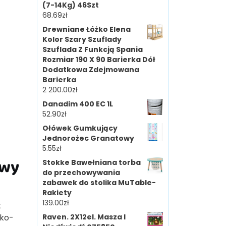
(7-14Kg) 46Szt
68.69
zł
Drewniane Łóżko Elena
Kolor Szary Szuflady
Szuflada Z Funkcją Spania
Rozmiar 190 X 90 Barierka Dół
Dodatkowa Zdejmowana
Barierka
2 200.00
zł
Danadim 400 EC 1L
52.90
zł
Ołówek Gumkujący
Jednorożec Granatowy
5.55
zł
owy
Stokke Bawełniana torba
do przechowywania
zabawek do stolika MuTable-
Rakiety
139.00
zł
x
oko-
Raven. 2X12el. Masza I