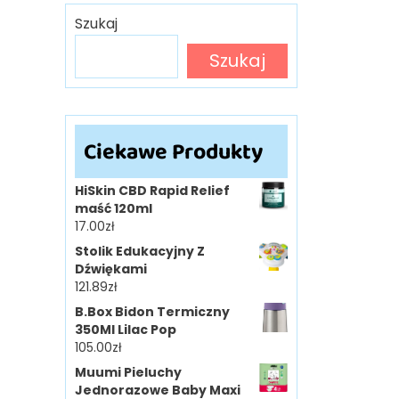
Szukaj
Szukaj
Ciekawe Produkty
HiSkin CBD Rapid Relief
maść 120ml
17.00
zł
Stolik Edukacyjny Z
Dźwiękami
121.89
zł
B.Box Bidon Termiczny
350Ml Lilac Pop
105.00
zł
Muumi Pieluchy
Jednorazowe Baby Maxi