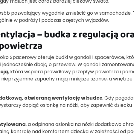
dy maluch jest coraz bardziej ciekawy świata.
posób pozwalający wygodnie zmieścić go w samochodzie. 
ególnie w podróży i podczas częstych wyjazdów.
ntylacja – budka z regulacją or
powietrza
oko Spacerowy oferuje budki w gondoli i spacerówce, kt
i jednocześnie dbają o przewiew. W gondoli zamontowan
acją
, która wspiera prawidłowy przepływ powietrza i po
u nieprzyjemne zapachy mają mniejsze szanse, a wnętrze
datkową, otwieraną wentylację w budce
. Gdy pogoda 
j, wystarczy dopiąć osłonkę na nóżki, aby zapewnić dziecku
ntylowana
, a odpinana osłonka na nóżki dodatkowo chro
alną kontrolę nad komfortem dziecka w zależności od po