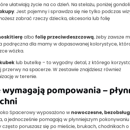
e ułatwiają życie na co dzień. Na stelażu, poniżej gondoli 
zakupy
. Jest pojemny i sprawdza się nie tylko podczas wiz
możesz zabrać rzeczy dziecka, akcesoria lub folię
oskitierę
albo
folię przeciwdeszczową
, żeby zawsze m
ba podręczna dla mamy w dopasowanej kolorystyce, któr
zce wózka.
 kubek
lub butelkę – to wygodny detal, z którego korzysta
j przerwy na spacerze. W zestawie znajdziesz również
izację w terenie.
nie wymagają pompowania – płyn
zchni
ęboko Spacerowy wyposażono w
nowoczesne, bezobsłu
, a jednocześnie pomagają w płynniejszym pokonywaniu
y często poruszasz się po mieście, brukach, chodnikach o