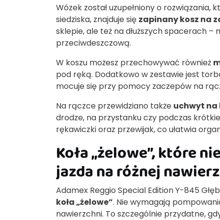
Wózek został uzupełniony o rozwiązania, któr
siedziska, znajduje się
zapinany kosz na 
sklepie, ale też na dłuższych spacerach – 
przeciwdeszczową.
W koszu możesz przechowywać również
m
pod ręką. Dodatkowo w zestawie jest tor
mocuje się przy pomocy zaczepów na rąc
Na rączce przewidziano także
uchwyt na
drodze, na przystanku czy podczas krótkie
rękawiczki oraz przewijak, co ułatwia organ
Koła „żelowe”, które 
jazda na różnej nawier
Adamex Reggio Special Edition Y-845 Gł
koła „żelowe”
. Nie wymagają pompowania
nawierzchni. To szczególnie przydatne, gd