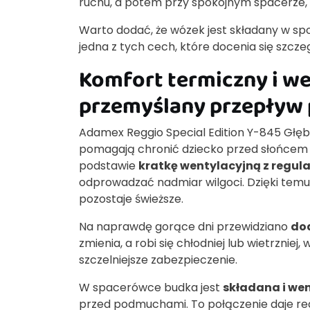
ruchu, a potem przy spokojnym spacerze, g
Warto dodać, że wózek jest składany w s
jedna z tych cech, które docenia się szcz
Komfort termiczny i we
przemyślany przepływ 
Adamex Reggio Special Edition Y-845 Głęb
pomagają chronić dziecko przed słońcem 
podstawie
kratkę wentylacyjną z regul
odprowadzać nadmiar wilgoci. Dzięki tem
pozostaje świeższe.
Na naprawdę gorące dni przewidziano
do
zmienia, a robi się chłodniej lub wietrznie
szczelniejsze zabezpieczenie.
W spacerówce budka jest
składana i we
przed podmuchami. To połączenie daje re