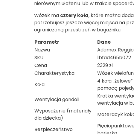
nierównym ułożeniu lub w trakcie spaceró
Wózek ma
cztery koła
, które można dod
potrzebujesz jeszcze więcej miejsca na pr
ograniczoną przestrzeń w bagażniku.
Parametr
Dane
Nazwa
Adamex Reggio 
SKU
1bfad465b072
Cena
2329 zł
Charakterystyka
Wózek wielofunk
4 koła „żelowe
Koła
pomocą pojedy
Kratka wentyla
Wentylacja gondoli
wentylacja w b
Wyposażenie (materiały
Materacyk kok
dla dziecka)
Pięciopunktowe
Bezpieczeństwo
barierka