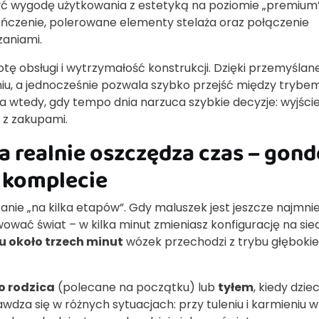
yć wygodę użytkowania z estetyką na poziomie „premium”
czenie, polerowane elementy stelaża oraz połączenie
zaniami.
otę obsługi i wytrzymałość konstrukcji. Dzięki przemyślane
u, a jednocześnie pozwala szybko przejść między trybe
 wtedy, gdy tempo dnia narzuca szybkie decyzje: wyjście
 z zakupami.
a realnie oszczędza czas – gond
 komplecie
nie „na kilka etapów”. Gdy maluszek jest jeszcze najmnie
ować świat – w kilka minut zmieniasz konfigurację na sie
u około trzech minut
wózek przechodzi z trybu głęboki
o rodzica
(polecane na początku) lub
tyłem
, kiedy dzie
wdza się w różnych sytuacjach: przy tuleniu i karmieniu w