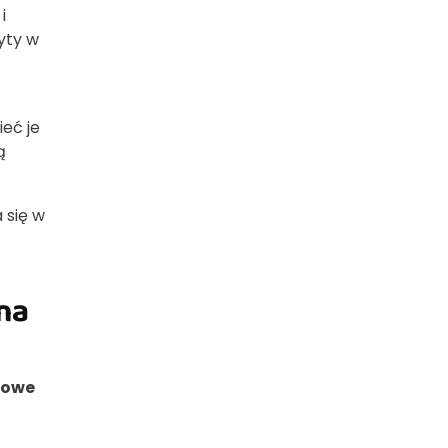
i
yty w
ieć je
ą
 się w
na
gowe