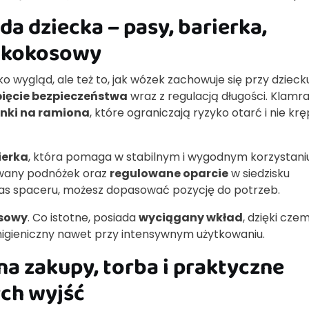
a dziecka – pasy, barierka,
c kokosowy
o wygląd, ale też to, jak wózek zachowuje się przy dzieck
ięcie bezpieczeństwa
wraz z regulacją długości. Klamra
onki na ramiona
, które ograniczają ryzyko otarć i nie krę
ierka
, która pomaga w stabilnym i wygodnym korzystani
owany podnóżek oraz
regulowane oparcie
w siedzisku
as spaceru, możesz dopasować pozycję do potrzeb.
sowy
. Co istotne, posiada
wyciągany wkład
, dzięki cze
igieniczny nawet przy intensywnym użytkowaniu.
na zakupy, torba i praktyczne
ych wyjść