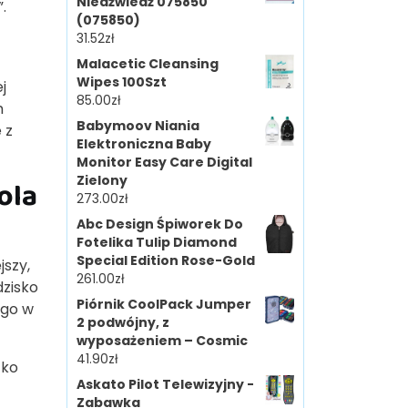
Niedźwiedź 075850
.
(075850)
31.52
zł
Malacetic Cleansing
Wipes 100Szt
j
85.00
zł
m
Babymoov Niania
 z
Elektroniczna Baby
Monitor Easy Care Digital
Zielony
ola
273.00
zł
Abc Design Śpiworek Do
Fotelika Tulip Diamond
Special Edition Rose-Gold
jszy,
261.00
zł
dzisko
Piórnik CoolPack Jumper
ego w
2 podwójny, z
wyposażeniem – Cosmic
41.90
zł
cko
Askato Pilot Telewizyjny -
Zabawka