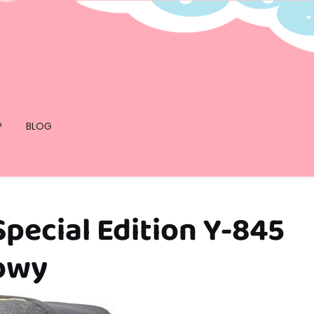
P
BLOG
pecial Edition Y-845
owy