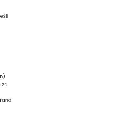
jeśli
in)
 za
erana