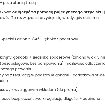
w poza utartą trasą.
atkowo
odłączyć za pomocą pojedynczego przycisku
, 
zewóz. To rozwiązanie przydaje się wtedy, gdy auto ma
Special Edition Y-845 Głęboko Spacerowy
cyjny: gondola + siedzisko spacerowe (zmiana w ok. 3 m
” (bezobsługowe, bez pompowania), możliwość odłączenia
nczego przycisku
cyjna z regulacją w podstawie gondoli + dodatkowa otwi
udce
osowy z wyciąganym wkładem (do prania)
 pasy bezpieczeństwa z regulacją długości + odpinana