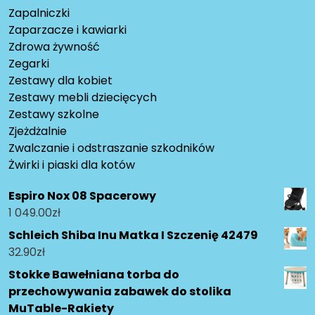
Zapalniczki
Zaparzacze i kawiarki
Zdrowa żywność
Zegarki
Zestawy dla kobiet
Zestawy mebli dziecięcych
Zestawy szkolne
Zjeżdżalnie
Zwalczanie i odstraszanie szkodników
Żwirki i piaski dla kotów
Espiro Nox 08 Spacerowy
1 049.00
zł
Schleich Shiba Inu Matka I Szczenię 42479
32.90
zł
Stokke Bawełniana torba do
przechowywania zabawek do stolika
MuTable-Rakiety