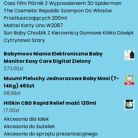
Cass Film Piórnik Z Wyposażeniem 3D Spiderman
The Cosmetic Republic Szampon Do Włosów
Przetłuszczających 200ml
Mattel Karty Uno W2087
Sun Baby Chodzik Z Kierownicą Gumowe Kółka Dżwięk
Cytrynowo Szary
Babymoov Niania Elektroniczna Baby
Monitor Easy Care Digital Zielony
273.00
zł
Muumi Pieluchy Jednorazowe Baby Maxi (7-
14Kg) 46Szt
68.69
zł
HiSkin CBD Rapid Relief maść 120ml
17.00
zł
Akcesoria dla lalek
Akcesoria do butelek
Akcesoria do sprzętu prezentacyjnego