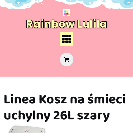
Skip
to
content
Rainbow Lulila
Linea Kosz na śmieci
uchylny 26L szary