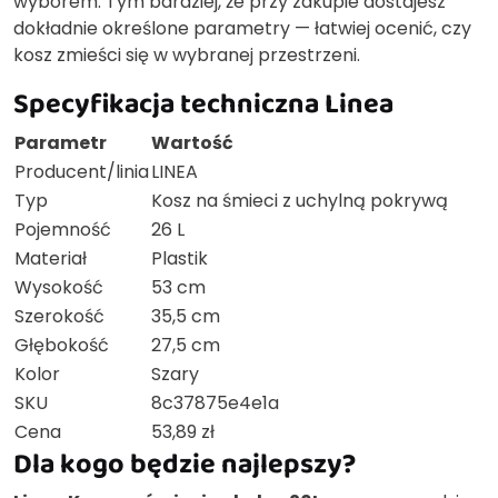
wyborem. Tym bardziej, że przy zakupie dostajesz
dokładnie określone parametry — łatwiej ocenić, czy
kosz zmieści się w wybranej przestrzeni.
Specyfikacja techniczna Linea
Parametr
Wartość
Producent/linia
LINEA
Typ
Kosz na śmieci z uchylną pokrywą
Pojemność
26 L
Materiał
Plastik
Wysokość
53 cm
Szerokość
35,5 cm
Głębokość
27,5 cm
Kolor
Szary
SKU
8c37875e4e1a
Cena
53,89 zł
Dla kogo będzie najlepszy?