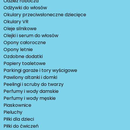
Odzież robocza
Odżywki do włosów
Okulary przeciwsłoneczne dziecięce
Okulary VR
Oleje silnikowe
Olejki i serum do włosów
Opony całoroczne
Opony letnie
Ozdobne dodatki
Papiery toaletowe
Parkingi garaże i tory wyścigowe
Pawilony altanki i domki
Peelingi i scruby do twarzy
Perfumy i wody damskie
Perfumy i wody męskie
Piaskownice
Pieluchy
Piłki dla dzieci
Piłki do ćwiczeń