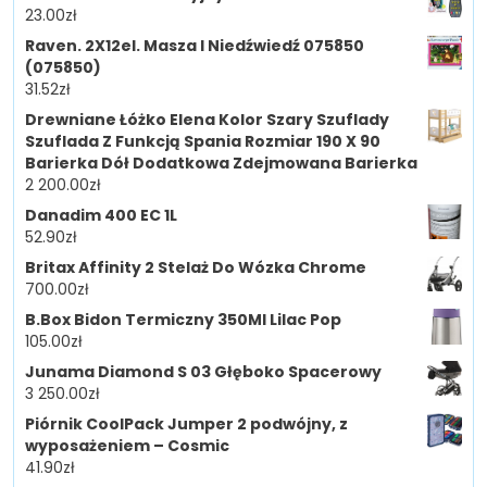
23.00
zł
Raven. 2X12el. Masza I Niedźwiedź 075850
(075850)
31.52
zł
Drewniane Łóżko Elena Kolor Szary Szuflady
Szuflada Z Funkcją Spania Rozmiar 190 X 90
Barierka Dół Dodatkowa Zdejmowana Barierka
2 200.00
zł
Danadim 400 EC 1L
52.90
zł
Britax Affinity 2 Stelaż Do Wózka Chrome
700.00
zł
B.Box Bidon Termiczny 350Ml Lilac Pop
105.00
zł
Junama Diamond S 03 Głęboko Spacerowy
3 250.00
zł
Piórnik CoolPack Jumper 2 podwójny, z
wyposażeniem – Cosmic
41.90
zł