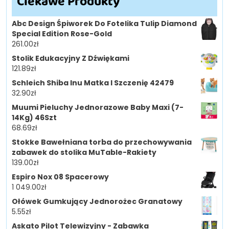
Ciekawe Produkty
Abc Design Śpiworek Do Fotelika Tulip Diamond
Special Edition Rose-Gold
261.00
zł
Stolik Edukacyjny Z Dźwiękami
121.89
zł
Schleich Shiba Inu Matka I Szczenię 42479
32.90
zł
Muumi Pieluchy Jednorazowe Baby Maxi (7-
14Kg) 46Szt
68.69
zł
Stokke Bawełniana torba do przechowywania
zabawek do stolika MuTable-Rakiety
139.00
zł
Espiro Nox 08 Spacerowy
1 049.00
zł
Ołówek Gumkujący Jednorożec Granatowy
5.55
zł
Askato Pilot Telewizyjny - Zabawka