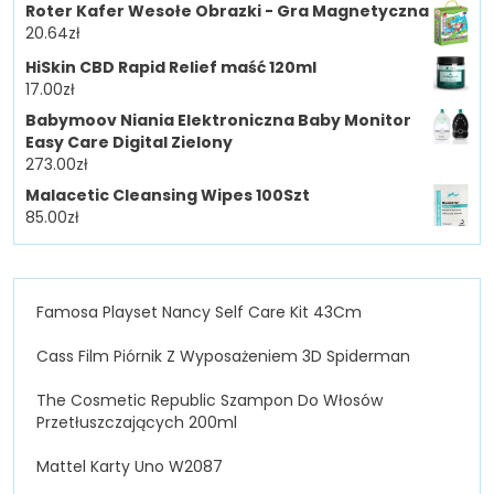
Roter Kafer Wesołe Obrazki - Gra Magnetyczna
20.64
zł
HiSkin CBD Rapid Relief maść 120ml
17.00
zł
Babymoov Niania Elektroniczna Baby Monitor
Easy Care Digital Zielony
273.00
zł
Malacetic Cleansing Wipes 100Szt
85.00
zł
Famosa Playset Nancy Self Care Kit 43Cm
Cass Film Piórnik Z Wyposażeniem 3D Spiderman
The Cosmetic Republic Szampon Do Włosów
Przetłuszczających 200ml
Mattel Karty Uno W2087