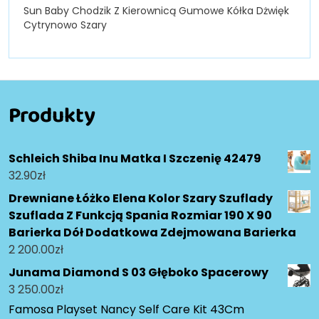
Sun Baby Chodzik Z Kierownicą Gumowe Kółka Dżwięk
Cytrynowo Szary
Produkty
Schleich Shiba Inu Matka I Szczenię 42479
32.90
zł
Drewniane Łóżko Elena Kolor Szary Szuflady
Szuflada Z Funkcją Spania Rozmiar 190 X 90
Barierka Dół Dodatkowa Zdejmowana Barierka
2 200.00
zł
Junama Diamond S 03 Głęboko Spacerowy
3 250.00
zł
Famosa Playset Nancy Self Care Kit 43Cm