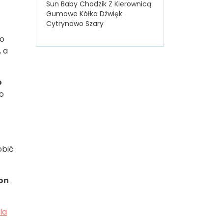
Sun Baby Chodzik Z Kierownicą
Gumowe Kółka Dżwięk
Cytrynowo Szary
go
, a
o
o
obić
on
la