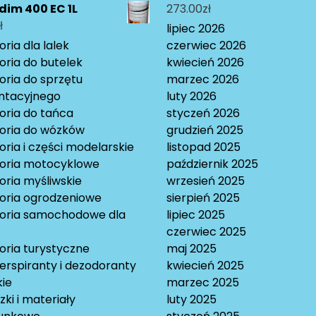
im 400 EC 1L
273.00
zł
ł
lipiec 2026
ria dla lalek
czerwiec 2026
oria do butelek
kwiecień 2026
oria do sprzętu
marzec 2026
ntacyjnego
luty 2026
oria do tańca
styczeń 2026
oria do wózków
grudzień 2025
ria i części modelarskie
listopad 2025
oria motocyklowe
październik 2025
oria myśliwskie
wrzesień 2025
oria ogrodzeniowe
sierpień 2025
oria samochodowe dla
lipiec 2025
czerwiec 2025
oria turystyczne
maj 2025
erspiranty i dezodoranty
kwiecień 2025
ie
marzec 2025
ki i materiały
luty 2025