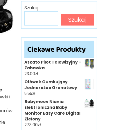
Szukaj
Szukaj
Ciekawe Produkty
Askato Pilot Telewizyjny -
Zabawka
23.00
zł
Ołówek Gumkujący
Jednorożec Granatowy
e
5.55
zł
wki i
Babymoov Niania
Elektroniczna Baby
borów.
Monitor Easy Care Digital
Zielony
nie
273.00
zł