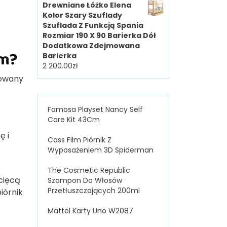
Drewniane Łóżko Elena
Kolor Szary Szuflady
Szuflada Z Funkcją Spania
Rozmiar 190 X 90 Barierka Dół
Dodatkowa Zdejmowana
ym?
Barierka
2 200.00
zł
kowany
Famosa Playset Nancy Self
Care Kit 43Cm
ę i
Cass Film Piórnik Z
Wyposażeniem 3D Spiderman
The Cosmetic Republic
cięcą
Szampon Do Włosów
Przetłuszczających 200ml
iórnik
Mattel Karty Uno W2087