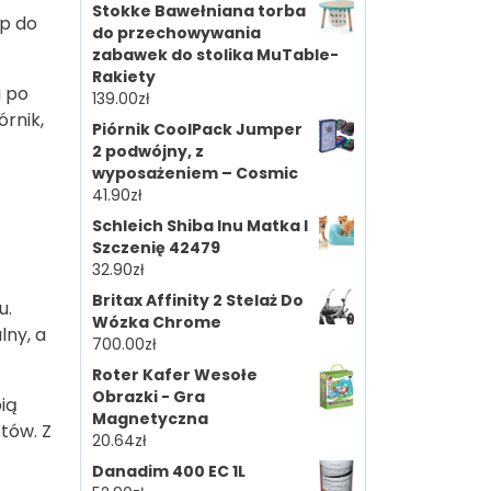
Stokke Bawełniana torba
ęp do
do przechowywania
zabawek do stolika MuTable-
Rakiety
a po
139.00
zł
órnik,
Piórnik CoolPack Jumper
2 podwójny, z
wyposażeniem – Cosmic
41.90
zł
Schleich Shiba Inu Matka I
Szczenię 42479
32.90
zł
Britax Affinity 2 Stelaż Do
u.
Wózka Chrome
lny, a
700.00
zł
Roter Kafer Wesołe
Obrazki - Gra
ią
Magnetyczna
tów. Z
20.64
zł
Danadim 400 EC 1L