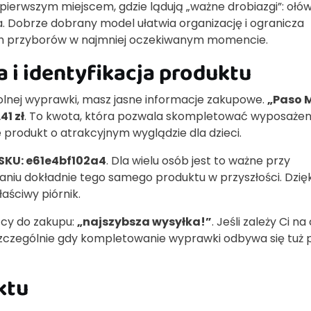
 pierwszym miejscem, gdzie lądują „ważne drobiazgi”: ołów
ka. Dobrze dobrany model ułatwia organizację i ogranicza
ch przyborów w najmniej oczekiwanym momencie.
 i identyfikacja produktu
olnej wyprawki, masz jasne informacje zakupowe.
„Paso 
41 zł
. To kwota, która pozwala skompletować wyposażen
 produkt o atrakcyjnym wyglądzie dla dzieci.
SKU: e61e4bf102a4
. Dla wielu osób jest to ważne przy
iu dokładnie tego samego produktu w przyszłości. Dzięk
aściwy piórnik.
ący do zakupu:
„najszybsza wysyłka!”
. Jeśli zależy Ci na
szczególnie gdy kompletowanie wyprawki odbywa się tuż 
ktu