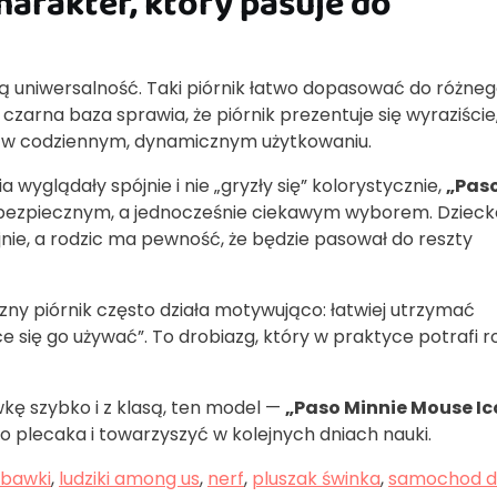
harakter, który pasuje do
ią uniwersalność. Taki piórnik łatwo dopasować do różne
zarna baza sprawia, że piórnik prezentuje się wyraziście
et w codziennym, dynamicznym użytkowaniu.
a wyglądały spójnie i nie „gryzły się” kolorystycznie,
„Pas
 bezpiecznym, a jednocześnie ciekawym wyborem. Dzieck
nie, a rodzic ma pewność, że będzie pasował do reszty
zny piórnik często działa motywująco: łatwiej utrzymać
ce się go używać”. To drobiazg, który w praktyce potrafi r
kę szybko i z klasą, ten model —
„Paso Minnie Mouse Ic
do plecaka i towarzyszyć w kolejnych dniach nauki.
abawki
,
ludziki among us
,
nerf
,
pluszak świnka
,
samochod d