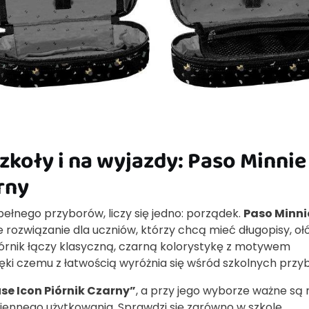
zkoły i na wyjazdy: Paso Minnie
rny
pełnego przyborów, liczy się jedno: porządek.
Paso Minni
rozwiązanie dla uczniów, którzy chcą mieć długopisy, ołó
órnik łączy klasyczną, czarną kolorystykę z motywem
ięki czemu z łatwością wyróżnia się wśród szkolnych przy
se Icon Piórnik Czarny”
, a przy jego wyborze ważne są 
ziennego użytkowania. Sprawdzi się zarówno w szkole