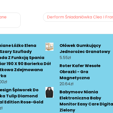
żane
Derform Śniadaniówka Cleo I Fra
iane Łóżko Elena
Ołówek Gumkujący
 Szary Szuflady
Jednorożec Granatowy
ada Z Funkcją Spania
5.55
zł
ar 190 X 90 Barierka Dół
Roter Kafer Wesołe
tkowa Zdejmowana
Obrazki - Gra
rka
Magnetyczna
00
zł
20.64
zł
esign Śpiworek Do
Babymoov Niania
ika Tulip Diamond
Elektroniczna Baby
al Edition Rose-Gold
Monitor Easy Care Digita
zł
Zielony