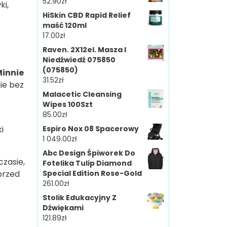
52.90
zł
ki,
HiSkin CBD Rapid Relief
maść 120ml
17.00
zł
Raven. 2X12el. Masza I
Niedźwiedź 075850
(075850)
Minnie
31.52
zł
ie bez
Malacetic Cleansing
Wipes 100Szt
85.00
zł
Espiro Nox 08 Spacerowy
i
1 049.00
zł
Abc Design Śpiworek Do
 czasie,
Fotelika Tulip Diamond
Special Edition Rose-Gold
przed
261.00
zł
Stolik Edukacyjny Z
Dźwiękami
121.89
zł