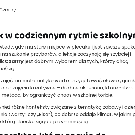
 Czarny
ik w codziennym rytmie szkoln
 wtedy, gdy ma stałe miejsce w plecaku i jest zawsze spa
 na szukanie przyborów, a lekcje zaczynają się szybciej i
ik Czarny
jest dobrym wyborem dla tych, którzy chcą
nością.
 zajęć: na matematykę warto przygotować ołówek, gumk
ze, a na zajęcia kreatywne – drobne akcesoria, które łatwo
 metoda, by ograniczyć chaos w szkolnej torbie.
nież różne konteksty związane z tematyką zabawy i dzie
nie twarzy” czy „Elsa”), co dobrze oddaje klimat, w jakim p
po którą dziecko sięga z przyjemnością.