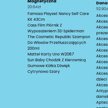
Magnetyczna
Danad
20.64
zł
52.90
z
Famosa Playset Nancy Self Care
Akceso
Kit 43Cm
Akces
Cass Film Piórnik Z
Akces
Wyposażeniem 3D Spiderman
preze
The Cosmetic Republic Szampon
Akces
Do Włosów Przetłuszczających
Akces
200ml
Akceso
Mattel Karty Uno W2087
Akces
Sun Baby Chodzik Z Kierownicą
Akces
Gumowe Kółka Dżwięk
Akces
Cytrynowo Szary
Akces
dzieci
Akces
Antyp
damsk
Aptecz