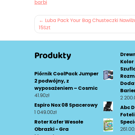
barbi
Nawigacja
Luba Pack Your Bag Chusteczki Nawil
15Szt
wpisu
Produkty
Drewn
Kolor
Szufl
Piórnik CoolPack Jumper
Rozmi
2 podwójny, z
Doda
wyposażeniem – Cosmic
Barie
41.90
zł
2 200.
Espiro Nox 08 Spacerowy
Abc D
1 049.00
zł
Fotel
Roter Kafer Wesołe
Speci
Obrazki - Gra
261.00