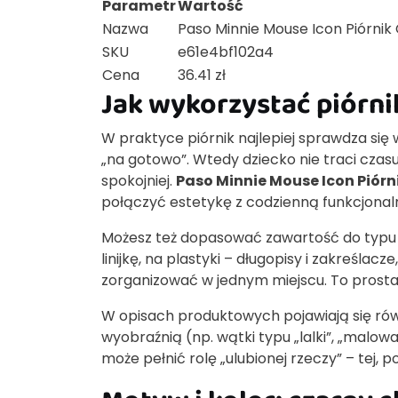
Parametr
Wartość
Nazwa
Paso Minnie Mouse Icon Piórnik
SKU
e61e4bf102a4
Cena
36.41 zł
Jak wykorzystać piórn
W praktyce piórnik najlepiej sprawdza się
„na gotowo”. Wtedy dziecko nie traci czasu
spokojniej.
Paso Minnie Mouse Icon Piórn
połączyć estetykę z codzienną funkcjonal
Możesz też dopasować zawartość do typu
linijkę, na plastyki – długopisy i zakreślac
zorganizować w jednym miejscu. To prosta
W opisach produktowych pojawiają się rów
wyobraźnią (np. wątki typu „lalki”, „malowa
może pełnić rolę „ulubionej rzeczy” – tej, 