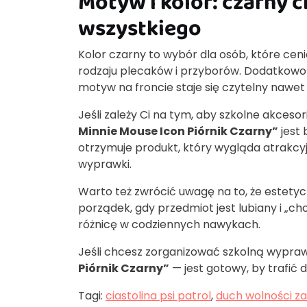
Motyw i kolor: czarny c
wszystkiego
Kolor czarny to wybór dla osób, które cen
rodzaju plecaków i przyborów. Dodatkowo c
motyw na froncie staje się czytelny naw
Jeśli zależy Ci na tym, aby szkolne akcesori
Minnie Mouse Icon Piórnik Czarny”
jest
otrzymuje produkt, który wygląda atrakcyj
wyprawki.
Warto też zwrócić uwagę na to, że estetyc
porządek, gdy przedmiot jest lubiany i „ch
różnicę w codziennych nawykach.
Jeśli chcesz zorganizować szkolną wypraw
Piórnik Czarny”
— jest gotowy, by trafić 
Tagi:
ciastolina psi patrol
,
duch wolności z