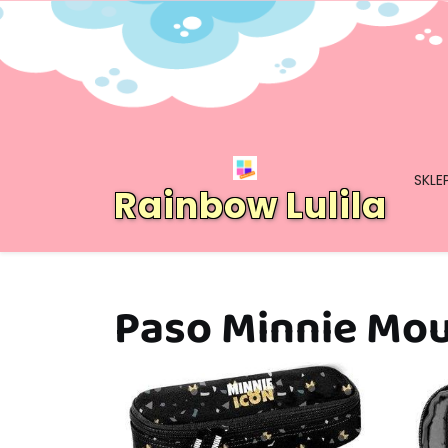
Skip
to
content
SKLE
Rainbow Lulila
Paso Minnie Mou