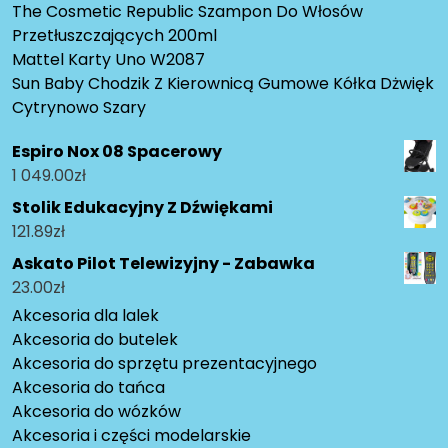
The Cosmetic Republic Szampon Do Włosów
Przetłuszczających 200ml
Mattel Karty Uno W2087
Sun Baby Chodzik Z Kierownicą Gumowe Kółka Dżwięk
Cytrynowo Szary
Espiro Nox 08 Spacerowy
1 049.00
zł
Stolik Edukacyjny Z Dźwiękami
121.89
zł
Askato Pilot Telewizyjny - Zabawka
23.00
zł
Akcesoria dla lalek
Akcesoria do butelek
Akcesoria do sprzętu prezentacyjnego
Akcesoria do tańca
Akcesoria do wózków
Akcesoria i części modelarskie