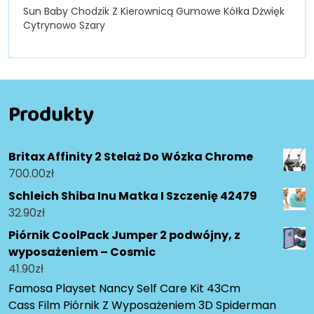
Sun Baby Chodzik Z Kierownicą Gumowe Kółka Dżwięk
Cytrynowo Szary
Produkty
Britax Affinity 2 Stelaż Do Wózka Chrome
700.00
zł
Schleich Shiba Inu Matka I Szczenię 42479
32.90
zł
Piórnik CoolPack Jumper 2 podwójny, z
wyposażeniem – Cosmic
41.90
zł
Famosa Playset Nancy Self Care Kit 43Cm
Cass Film Piórnik Z Wyposażeniem 3D Spiderman