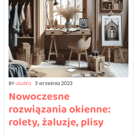
BY
uludka
3 września 2023
Nowoczesne
rozwiązania okienne:
rolety, żaluzje, plisy