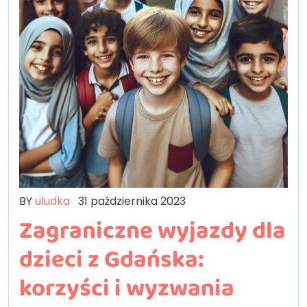
BY
uludka
31 października 2023
Zagraniczne wyjazdy dla
dzieci z Gdańska:
korzyści i wyzwania