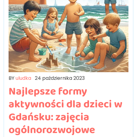
BY
uludka
24 października 2023
Najlepsze formy
aktywności dla dzieci w
Gdańsku: zajęcia
ogólnorozwojowe