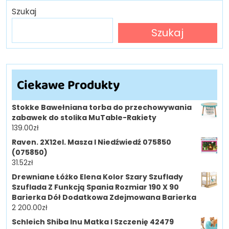
Szukaj
Szukaj
Ciekawe Produkty
Stokke Bawełniana torba do przechowywania
zabawek do stolika MuTable-Rakiety
139.00
zł
Raven. 2X12el. Masza I Niedźwiedź 075850
(075850)
31.52
zł
Drewniane Łóżko Elena Kolor Szary Szuflady
Szuflada Z Funkcją Spania Rozmiar 190 X 90
Barierka Dół Dodatkowa Zdejmowana Barierka
2 200.00
zł
Schleich Shiba Inu Matka I Szczenię 42479