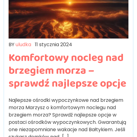
BY
uludka
11 stycznia 2024
Komfortowy nocleg nad
brzegiem morza –
sprawdź najlepsze opcje
Najlepsze ośrodki wypoczynkowe nad brzegiem
morza Marzysz o komfortowym noclegu nad
brzegiem morza? Sprawdź najlepsze opcje w
postaci ośrodków wypoczynkowych. Gwarantują
one niezapomniane wakacje nad Bałtykiem. Jeśli
szukasz domków nad…[...]