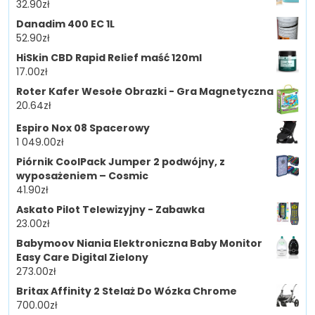
32.90
zł
Danadim 400 EC 1L
52.90
zł
HiSkin CBD Rapid Relief maść 120ml
17.00
zł
Roter Kafer Wesołe Obrazki - Gra Magnetyczna
20.64
zł
Espiro Nox 08 Spacerowy
1 049.00
zł
Piórnik CoolPack Jumper 2 podwójny, z
wyposażeniem – Cosmic
41.90
zł
Askato Pilot Telewizyjny - Zabawka
23.00
zł
Babymoov Niania Elektroniczna Baby Monitor
Easy Care Digital Zielony
273.00
zł
Britax Affinity 2 Stelaż Do Wózka Chrome
700.00
zł