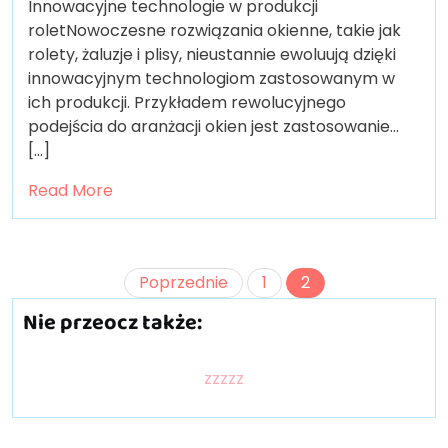
Innowacyjne technologie w produkcji
roletNowoczesne rozwiązania okienne, takie jak
rolety, żaluzje i plisy, nieustannie ewoluują dzięki
innowacyjnym technologiom zastosowanym w
ich produkcji. Przykładem rewolucyjnego
podejścia do aranżacji okien jest zastosowanie…
[...]
Read More
Stronicowanie
Poprzednie
1
2
wpisów
Nie przeocz także:
zzzzz