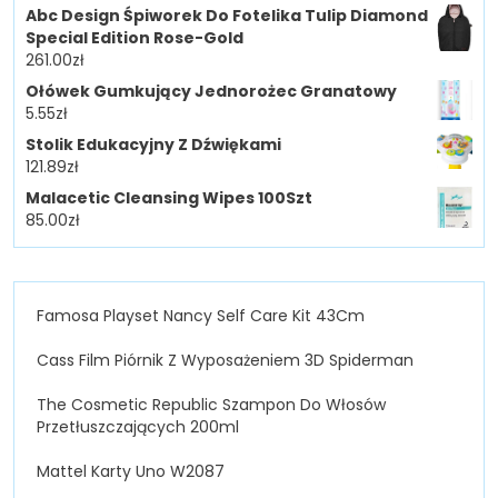
Abc Design Śpiworek Do Fotelika Tulip Diamond
Special Edition Rose-Gold
261.00
zł
Ołówek Gumkujący Jednorożec Granatowy
5.55
zł
Stolik Edukacyjny Z Dźwiękami
121.89
zł
Malacetic Cleansing Wipes 100Szt
85.00
zł
Famosa Playset Nancy Self Care Kit 43Cm
Cass Film Piórnik Z Wyposażeniem 3D Spiderman
The Cosmetic Republic Szampon Do Włosów
Przetłuszczających 200ml
Mattel Karty Uno W2087