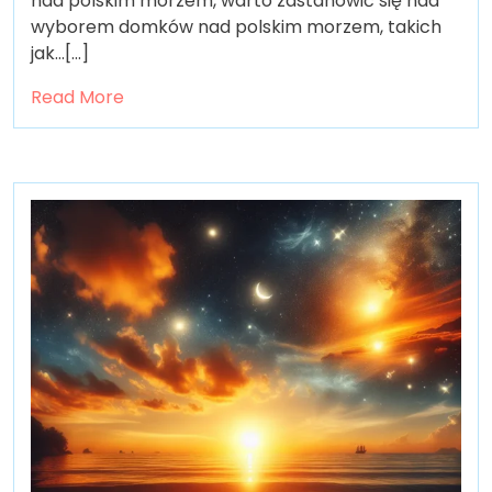
nad polskim morzem, warto zastanowić się nad
wyborem domków nad polskim morzem, takich
jak…[...]
Read More