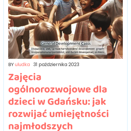
BY
uludka
31 października 2023
Zajęcia
ogólnorozwojowe dla
dzieci w Gdańsku: jak
rozwijać umiejętności
najmłodszych