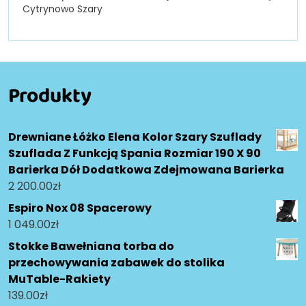
Cytrynowo Szary
Produkty
Drewniane Łóżko Elena Kolor Szary Szuflady
Szuflada Z Funkcją Spania Rozmiar 190 X 90
Barierka Dół Dodatkowa Zdejmowana Barierka
2 200.00
zł
Espiro Nox 08 Spacerowy
1 049.00
zł
Stokke Bawełniana torba do
przechowywania zabawek do stolika
MuTable-Rakiety
139.00
zł