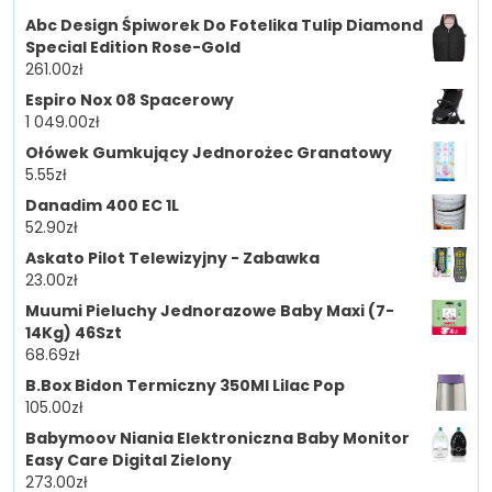
Abc Design Śpiworek Do Fotelika Tulip Diamond
Special Edition Rose-Gold
261.00
zł
Espiro Nox 08 Spacerowy
1 049.00
zł
Ołówek Gumkujący Jednorożec Granatowy
5.55
zł
Danadim 400 EC 1L
52.90
zł
Askato Pilot Telewizyjny - Zabawka
23.00
zł
Muumi Pieluchy Jednorazowe Baby Maxi (7-
14Kg) 46Szt
68.69
zł
B.Box Bidon Termiczny 350Ml Lilac Pop
105.00
zł
Babymoov Niania Elektroniczna Baby Monitor
Easy Care Digital Zielony
273.00
zł