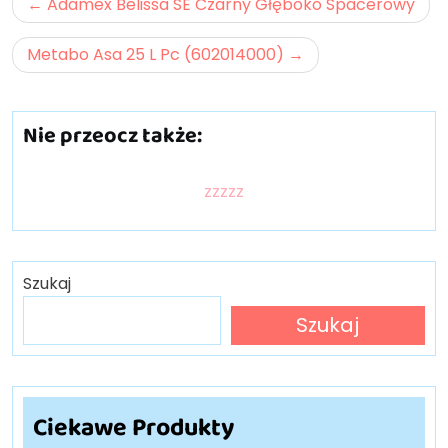
Nawigacja
Adamex Belissa SE Czarny Głęboko Spacerowy
wpisu
Metabo Asa 25 L Pc (602014000)
Nie przeocz także:
zzzzz
Szukaj
Szukaj
Ciekawe Produkty