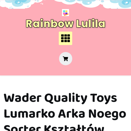
Skip
to
content
Rainbow Lulila
Wader Quality Toys
Lumarko Arka Noego
Sorter Kształtów