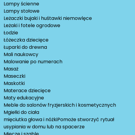
Lampy ścienne
Lampy stołowe
Leżaczki bujaki i huśtawki niemowlęce
Leżaki i fotele ogrodowe
Łodzie
Łóżeczka dziecięce
Łuparki do drewna
Mali naukowcy
Malowanie po numerach
Masaż
Maseczki
Maskotki
Materace dziecięce
Maty edukacyjne
Meble do salonów fryzjerskich i kosmetycznych
Mgiełki do ciała
mięciutka głowa i nóżkiPomoże stworzyć rytuał
usypiania w domu lub na spacerze
Miecze i szable