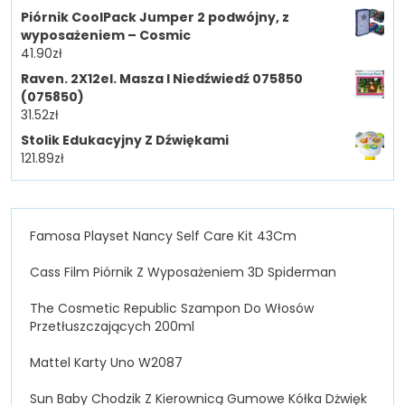
Piórnik CoolPack Jumper 2 podwójny, z
wyposażeniem – Cosmic
41.90
zł
Raven. 2X12el. Masza I Niedźwiedź 075850
(075850)
31.52
zł
Stolik Edukacyjny Z Dźwiękami
121.89
zł
Famosa Playset Nancy Self Care Kit 43Cm
Cass Film Piórnik Z Wyposażeniem 3D Spiderman
The Cosmetic Republic Szampon Do Włosów
Przetłuszczających 200ml
Mattel Karty Uno W2087
Sun Baby Chodzik Z Kierownicą Gumowe Kółka Dżwięk