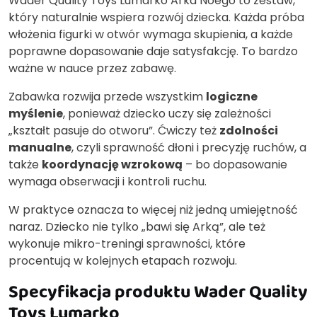
Wader Quality Toys Lumarko Arka Noego to zestaw,
który naturalnie wspiera rozwój dziecka. Każda próba
włożenia figurki w otwór wymaga skupienia, a każde
poprawne dopasowanie daje satysfakcję. To bardzo
ważne w nauce przez zabawę.
Zabawka rozwija przede wszystkim
logiczne
myślenie
, ponieważ dziecko uczy się zależności
„kształt pasuje do otworu”. Ćwiczy też
zdolności
manualne
, czyli sprawność dłoni i precyzję ruchów, a
także
koordynację wzrokową
– bo dopasowanie
wymaga obserwacji i kontroli ruchu.
W praktyce oznacza to więcej niż jedną umiejętność
naraz. Dziecko nie tylko „bawi się Arką”, ale też
wykonuje mikro-treningi sprawności, które
procentują w kolejnych etapach rozwoju.
Specyfikacja produktu Wader Quality
Toys Lumarko