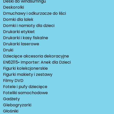
Deski do windsurfingu
Deskorolki
Dmuchawy i odkurzacze do liści
Domki dla lalek
Domki i namioty dla dzieci
Drukarki etykiet
Drukarki i kasy fiskalne
Drukarki laserowe
Druki
Dziecięce akcesoria dekoracyjne
EN62115• Importer: Anek dla Dzieci
Figurki kolekcjonerskie
Figurki makiety i zestawy
Filmy DVD
Fotele i pufy dziecięce
Foteliki samochodowe
Gadżety
Glebogryzarki
Głośniki