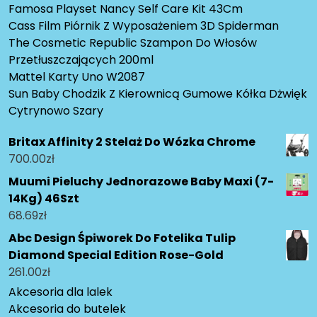
Famosa Playset Nancy Self Care Kit 43Cm
Cass Film Piórnik Z Wyposażeniem 3D Spiderman
The Cosmetic Republic Szampon Do Włosów
Przetłuszczających 200ml
Mattel Karty Uno W2087
Sun Baby Chodzik Z Kierownicą Gumowe Kółka Dżwięk
Cytrynowo Szary
Britax Affinity 2 Stelaż Do Wózka Chrome
700.00
zł
Muumi Pieluchy Jednorazowe Baby Maxi (7-
14Kg) 46Szt
68.69
zł
Abc Design Śpiworek Do Fotelika Tulip
Diamond Special Edition Rose-Gold
261.00
zł
Akcesoria dla lalek
Akcesoria do butelek