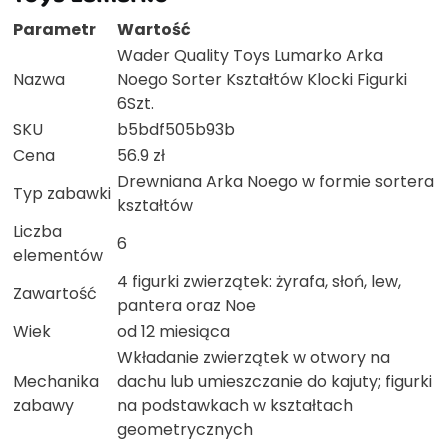
Parametr
Wartość
Wader Quality Toys Lumarko Arka
Nazwa
Noego Sorter Kształtów Klocki Figurki
6Szt.
SKU
b5bdf505b93b
Cena
56.9 zł
Drewniana Arka Noego w formie sortera
Typ zabawki
kształtów
Liczba
6
elementów
4 figurki zwierzątek: żyrafa, słoń, lew,
Zawartość
pantera oraz Noe
Wiek
od 12 miesiąca
Wkładanie zwierzątek w otwory na
Mechanika
dachu lub umieszczanie do kajuty; figurki
zabawy
na podstawkach w kształtach
geometrycznych