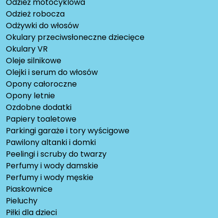
Odzież motocyklowa
Odzież robocza
Odżywki do włosów
Okulary przeciwsłoneczne dziecięce
Okulary VR
Oleje silnikowe
Olejki i serum do włosów
Opony całoroczne
Opony letnie
Ozdobne dodatki
Papiery toaletowe
Parkingi garaże i tory wyścigowe
Pawilony altanki i domki
Peelingi i scruby do twarzy
Perfumy i wody damskie
Perfumy i wody męskie
Piaskownice
Pieluchy
Piłki dla dzieci