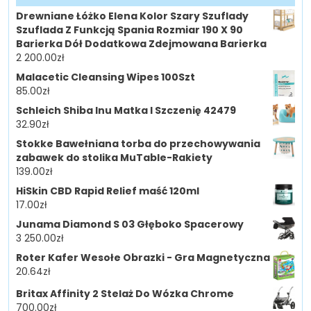
Drewniane Łóżko Elena Kolor Szary Szuflady
Szuflada Z Funkcją Spania Rozmiar 190 X 90
Barierka Dół Dodatkowa Zdejmowana Barierka
2 200.00
zł
Malacetic Cleansing Wipes 100Szt
85.00
zł
Schleich Shiba Inu Matka I Szczenię 42479
32.90
zł
Stokke Bawełniana torba do przechowywania
zabawek do stolika MuTable-Rakiety
139.00
zł
HiSkin CBD Rapid Relief maść 120ml
17.00
zł
Junama Diamond S 03 Głęboko Spacerowy
3 250.00
zł
Roter Kafer Wesołe Obrazki - Gra Magnetyczna
20.64
zł
Britax Affinity 2 Stelaż Do Wózka Chrome
700.00
zł